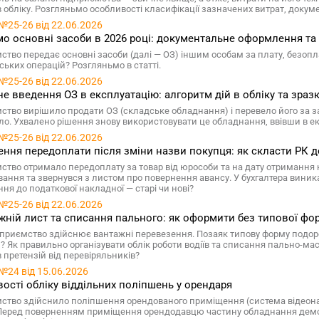
в обліку. Розгляньмо особливості класифікації зазначених витрат, докум
№25-26 від 22.06.2026
о основні засоби в 2026 році: документальне оформлення та 
тво передає основні засоби (далі — ОЗ) іншим особам за плату, безоплатн
ських операцій? Розгляньмо в статті.
№25-26 від 22.06.2026
е введення ОЗ в експлуатацію: алгоритм дій в обліку та зраз
ство вирішило продати ОЗ (складське обладнання) і перевело його за зал
ло. Ухвалено рішення знову використовувати це обладнання, ввівши в екс
№25-26 від 22.06.2026
ння передоплати після зміни назви покупця: як скласти РК д
ство отримало передоплату за товар від юрособи та на дату отримання 
ання та звернувся з листом про повернення авансу. У бухгалтера виника
ня до податкової накладної — старі чи нові?
№25-26 від 22.06.2026
ній лист та списання пального: як оформити без типової фо
приємство здійснює вантажні перевезення. Позаяк типову форму подоро
? Як правильно організувати облік роботи водіїв та списання пально-ма
 претензій від перевіряльників?
№24 від 15.06.2026
ості обліку віддільних поліпшень у орендаря
ство здійснило поліпшення орендованого приміщення (система відеонаг
 Перед поверненням приміщення орендодавцю частину обладнання демо