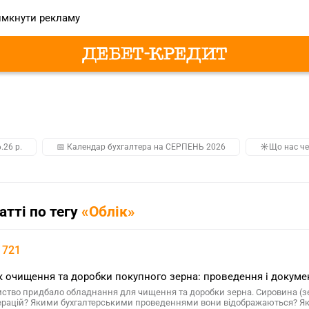
мкнути рекламу
.26 р.
📅 Календар бухгалтера на СЕРПЕНЬ 2026
☀️Що нас че
татті по тегу
«Облік»
 721
к очищення та доробки покупного зерна: проведення і доку
ство придбало обладнання для чищення та доробки зерна. Сировина (зе
ерацій? Якими бухгалтерськими проведеннями вони відображаються? Як в