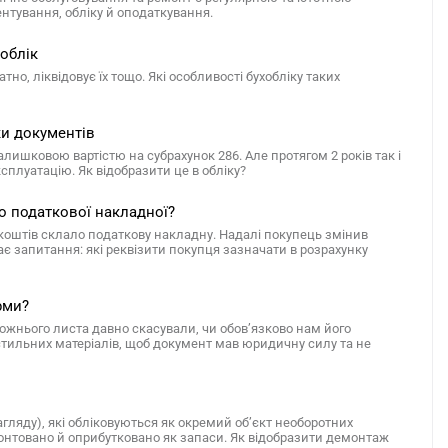
ентування, обліку й оподаткування.
облік
о, ліквідовує їх тощо. Які особливості бухобліку таких
ки документів
ишковою вартістю на субрахунок 286. Але протягом 2 років так і
плуатацію. Як відобразити це в обліку?
о податкової накладної?
коштів склало податкову накладну. Надалі покупець змінив
є запитання: які реквізити покупця зазначати в розрахунку
рми?
жнього листа давно скасували, чи обов’язково нам його
стильних матеріалів, щоб документ мав юридичну силу та не
ляду), які обліковуються як окремий об’єкт необоротних
нтовано й оприбутковано як запаси. Як відобразити демонтаж