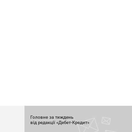
Головне за тиждень
від редакції «Дебет-Кредит»