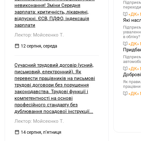
Підприєм
невиконання! Зміни Середня
переходит
зарплата: критичність, лікарняні,
«ДК» 
відпускні. ЄСВ, ПДФО, індексація
Які нас
зарплати
Підприєм
ухваленн
Лектор: Мойсеєнко Т.
в обліку?
«ДК» 
12 серпня, середа
Придбан
Підприєм
автомобі
Сучасний трудовий договір (усний,
«ДК» 
письмовий, електронний). Як
Доброві
перевести працівників на письмові
Як прави
трудові договори без порушення
працівни
законодавства. Трудові функції і
«ДК» 
компетентності на основі
професійного стандарту без
дублювання посадової інструкції...
Лектор: Мойсеєнко Т.
14 серпня, пʼятниця