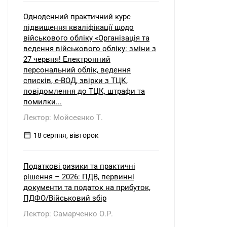
Одноденний практичний курс
підвищення кваліфікації щодо
військового обліку «Організація та
ведення військового обліку: зміни з
27 червня! Електронний
персональний облік, ведення
списків, е-ВОД, звірки з ТЦК,
повідомлення до ТЦК, штрафи та
помилки...
Лектор: Мойсеєнко Т.
18 серпня, вівторок
Податкові ризики та практичні
рішення – 2026: ПДВ, первинні
документи та податок на прибуток,
ПДФО/Військовий збір
Лектор: Самарченко О.Р.