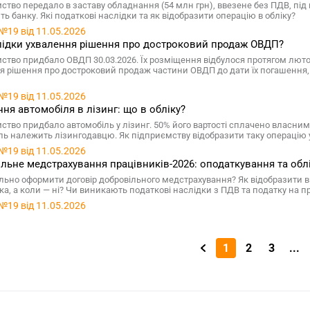
ство передало в заставу обладнання (54 млн грн), ввезене без ПДВ, під
ь банку. Які податкові наслідки та як відобразити операцію в обліку?
№19 від 11.05.2026
лідки ухвалення рішення про достроковий продаж ОВДП?
ство придбало ОВДП 30.03.2026. Їх розміщення відбулося протягом лютого
я рішення про достроковий продаж частини ОВДП до дати їх погашення,
№19 від 11.05.2026
ня автомобіля в лізинг: що в обліку?
ство придбало автомобіль у лізинг. 50% його вартості сплачено власни
ль належить лізингодавцю. Як підприємству відобразити таку операцію у
№19 від 11.05.2026
льне медстрахування працівників-2026: оподаткування та обл
льно оформити договір добровільного медстрахування? Як відобразити в 
ка, а коли — ні? Чи виникають податкові наслідки з ПДВ та податку на п
№19 від 11.05.2026
1
2
3
...