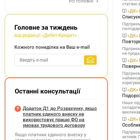
Усі головні
статтею 
«ДК» 
Списуєм
Підприємс
Головне за тиждень
господар
від редакції «Дебет-Кредит»
«ДК» 
Повторн
Кожного понеділка на Ваш e-mail
Підприєм
не прода
«ДК» 
Поверне
Підприєм
найменув
коригуван
«ДК» 
Останні консультації
Подорож
Наше під
складати
Додаток Д1 до Розрахунку, якщо
викликав
платник єдиного внеску не
«ДК» 
використовує працю ФО на
Особлив
умовах трудового договору
Підприєм
Якщо платник єдиного внеску у
активів.