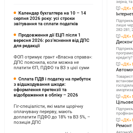
зерна, та
«ДК» 
Календар бухгалтера на 10 – 14
Інтерне
серпня 2026 року: усі строки
Підприєм
звітування та сплати податків
лише чере
282-281; 
Продовження дії ЕЦП після 1
«ДК» 
вересня 2026: розʼяснення від ДПС
Дисконт
для редакції
Підприєм
програмо
ФОП отримує грант «Власна справа»:
кредиту?
ДПС пояснила, коли можна не
«ДК» 
платити ЄП, ПДФО та ВЗ з цієї суми
Автомоб
Товарист
Сплата ПДВ і податку на прибуток
встанови
з відшкодування шкоди:
госпдіял
оформлення претензії та
амортиза
відображення в обліку – 2026
«ДК» 
Цільове
Гіг-спеціалісти, які мали щорічну
Підприєм
оплачувану перерву, мають
профінан
доплатити ПДФО до 18% та ВЗ 5%, –
«ДК» 
позиція ДПС
Ремонт 
Автомобі