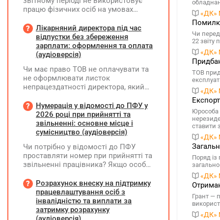
звітному періоді не використовує
обладнан
працю фізичних осіб на умовах
«ДК» 
трудового договору (контракту) або
Помилки
на інших умовах, передбачених
Лікарняний директора під час
Чи перед
законодавством, Додаток Д1/
відпустки без збереження
22 звіту 
Додаток ФІЗ-Д1 за відповідний
зарплати: оформлення та оплата
«ДК» 
період не подається
(аудіоверсія)
Придбан
Чи має право ТОВ не оплачувати та
ТОВ придб
не оформлювати листок
експлуата
непрацездатності директора, який
«ДК» 
перебуває у відпустці без
Експорт
збереження заробітної плати під час
Нумерація у відомості до ПФУ у
Юрособа (
призупинення діяльності
2026 році при прийнятті та
нерезиде
підприємства?
звільненні: основне місце і
ставити 
сумісництво (аудіоверсія)
«ДК» 
Загальн
Чи потрібно у відомості до ПФУ
проставляти номер при прийнятті та
Поряд із
звільненні працівника? Якщо особа
загальнов
одночасно працювала за основним
«ДК» 
місцем роботи та за сумісництвом,
Розрахунок внеску на підтримку
Отриман
чи рахується це як два роботодавці?
працевлаштування осіб з
Грант — 
інвалідністю та виплати за
використ
затримку розрахунку
«ДК» 
(аудіоверсія)