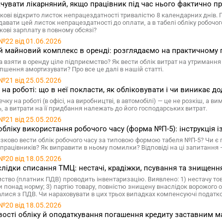
чувати лікарняний, якщо працівник під час нього фактично п
кові відкрито листок непрацездатності тривалістю 8 календарних днів. 
давати цей листок непрацездатності до оплати, а в табелі обліку робочо
кові зарплату в повному обсязі?
№22 від 01.06.2026
й майновий комплекс в оренді: розглядаємо на практичному 
 взяти в оренду ціле підприємство? Як вести облік витрат на утримання 
іпшення амортизувати? Про все це далі в нашій статті.
№21 від 25.05.2026
 на роботі: що в неї покласти, як обліковувати і чи виникає до
чку на роботі (в офісі, на виробництві, в автомобілі) — це не розкіш, а 
, а витрати на її придбання належать до його господарських витрат.
№21 від 25.05.2026
обліку використання робочого часу (форма №П-5): інструкція і
язково вести облік робочого часу за типовою формою табеля №П-5? Чи є
 працівників? Як виправити в ньому помилки? Відповіді на ці запитання —
№20 від 18.05.2026
лідки списання ТМЦ: нестачі, крадіжки, псування та знищення
ство (платник ПДВ) проводить інвентаризацію. Виявлено: 1) нестачу това
и понад норму; 3) партію товару, повністю знищену внаслідок ворожого о
лися з ПДВ. Чи нараховувати в цих трьох випадках компенсуючі податкові
№20 від 18.05.2026
ості обліку й оподаткування погашення кредиту заставним 