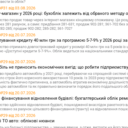
 вести їх облік?
№31 від 03.08.2026
т-магазин у 2026 році: бухоблік залежить від обраного методу 
ство продає товар через інтернет-магазин кінцевому споживачу. Це роз
з 281 рахунок, а саме: придбання 281-631; продаж 902-281; 361-702 без з
282-285; продаж 902-282; 285-282; 361-702?
№29 від 20.07.2026
ування кредиту 40 млн грн за програмою 5-7-9% у 2026 році з
ство отримало довгостроковий кредит у розмірі 40 млн грн на 5 років і
ю «Доступні кредити 5-7-9%». Облік ведеться за національними стандар
№29 від 20.07.2026
іль не приносить економічних вигід: що робити підприємств
во придбало автомобіль у 2021 році, перебуваючи на спрощеній системі о
ло строк його корисного використання 10 років. Із 2023 року підприємств
ьність фактично припинена, а автомобіль втратив економічну доцільніс
цію автомобіля та як правильно визначити порядок його подальшого об
№29 від 20.07.2026
 фінансування відновлення будівлі: бухгалтерський облік рем
ство здійснює відновлення будівлі, пошкодженої внаслідок ракетного влу
совано за рахунок цільового фінансування (гранту) на відновлення пошк
№29 від 20.07.2026
і ТО авто: облікові нюанси
ль на балансі підприємства — звичне явище, а отже, витрати на його тех