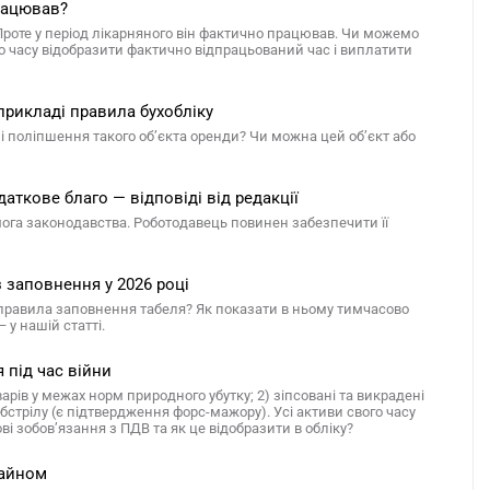
рацював?
Проте у період лікарняного він фактично працював. Чи можемо
го часу відобразити фактично відпрацьований час і виплатити
прикладі правила бухобліку
і поліпшення такого об’єкта оренди? Чи можна цей об’єкт або
даткове благо — відповіді від редакції
вимога законодавства. Роботодавець повинен забезпечити її
з заповнення у 2026 році
 правила заповнення табеля? Як показати в ньому тимчасово
 у нашій статті.
 під час війни
рів у межах норм природного убутку; 2) зіпсовані та викрадені
бстрілу (є підтвердження форс-мажору). Усі активи свого часу
 зобов’язання з ПДВ та як це відобразити в обліку?
майном