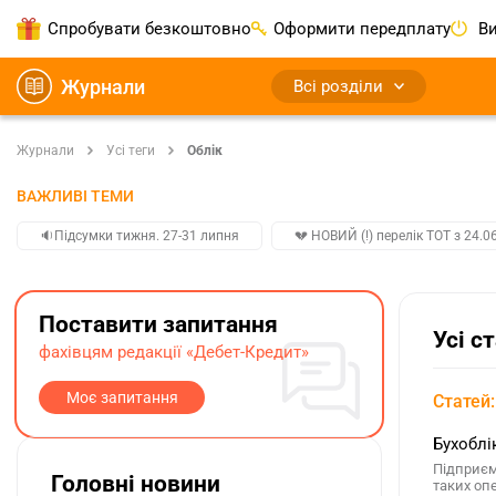
Спробувати безкоштовно
Оформити передплату
Ви
Журнали
Всі розділи
Журнали
Усі теги
Облік
ВАЖЛИВІ ТЕМИ
🔉Підсумки тижня. 27-31 липня
💔 НОВИЙ (!) перелік ТОТ з 24.06
Поставити запитання
Усі с
фахівцям редакції «Дебет-Кредит»
Моє запитання
Статей:
Бухоблі
Підприєм
Головні новини
таких оп