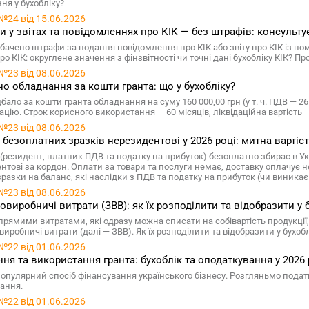
ня у бухобліку?
№24 від 15.06.2026
 у звітах та повідомленнях про КІК — без штрафів: консульт
бачено штрафи за подання повідомлення про КІК або звіту про КІК із 
про КІК: округлене значення з фінзвітності чи точні дані бухобліку КІК? Пр
№23 від 08.06.2026
о обладнання за кошти гранта: що у бухобліку?
ало за кошти гранта обладнання на суму 160 000,00 грн (у т. ч. ПДВ — 2
цію. Строк корисного використання — 60 місяців, ліквідаційна вартість — 
№23 від 08.06.2026
 безоплатних зразків нерезидентові у 2026 році: митна вартіст
резидент, платник ПДВ та податку на прибуток) безоплатно збирає в Укра
нтові за кордон. Оплати за товари та послуги немає, доставку оплачує не
зразки на баланс, які наслідки з ПДВ та податку на прибуток (чи виника
№23 від 08.06.2026
овиробничі витрати (ЗВВ): як їх розподілити та відобразити у 
 прямими витратами, які одразу можна списати на собівартість продукції,
иробничі витрати (далі — ЗВВ). Як їх розподілити та відобразити у бухоб
№22 від 01.06.2026
ня та використання гранта: бухоблік та оподаткування у 2026 
популярний спосіб фінансування українського бізнесу. Розгляньмо податко
ання.
№22 від 01.06.2026