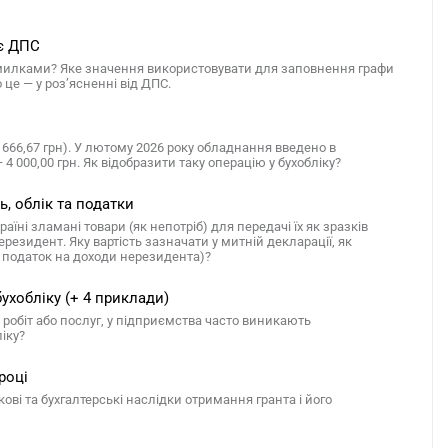
ує ДПС
помилками? Яке значення використовувати для заповнення графи
о це — у роз’ясненні від ДПС.
6 666,67 грн). У лютому 2026 року обладнання введено в
4 000,00 грн. Як відобразити таку операцію у бухобліку?
ь, облік та податки
їні зламані товари (як непотріб) для передачі їх як зразків
резидент. Яку вартість зазначати у митній декларації, як
є податок на доходи нерезидента)?
бухобліку (+ 4 приклади)
 робіт або послуг, у підприємства часто виникають
ліку?
році
ві та бухгалтерські наслідки отримання гранта і його