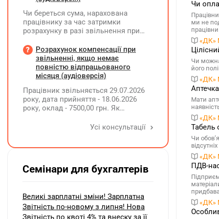
Чи опла
Чи береться сума, нарахована
Працівни
працівнику за час затримки
ми не по
працівни
розрахунку в разі звільнення при
обчсиленні середньомісячної
«ДК» 
заробітної плати (винагороди), для
Розрахунок компенсації при
Цілісни
розрахунку внеску на підтримку
звільненні, якщо немає
Чи можна
працевлаштування осіб з
повністю відпрацьованого
його пол
інвалідністю?
місяця (аудіоверсія)
«ДК» 
Аптечка
Працівник звільняється 29.07.2026
року, дата прийняття - 18.06.2026
Мати апте
наявність
року, оклад - 7500,00 грн. Як
розрахувати компенсацію трьох
«ДК» 
невикористаних днів відпустки при
Усі консультації
Табель 
звільненні?
Чи обов’
відсутніх
«ДК» 
ПДВ-нас
Семінари для бухгалтерів
Підприєм
матеріал
придбава
Великі зарплатні зміни! Зарплатна
«ДК» 
Звітність по-новому з липня! Нова
Особлив
Звітність по квоті 4% та внеску за її