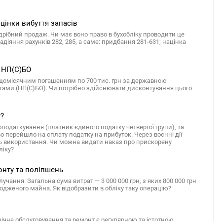
оцінки вибуття запасів
дрібний продаж. Чи має воно право в бухобліку проводити це
адіяння рахунків 282, 285, а саме: придбання 281-631; націнка
а НП(С)БО
з щомісячним погашенням по 700 тис. грн за державною
тами (НП(С)БО). Чи потрібно здійснювати дисконтування цього
у?
податкування (платник єдиного податку четвертої групи), та
о перейшло на сплату податку на прибуток. Через воєнні дії
ть використання. Чи можна видати наказ про прискорену
ліку?
онту та поліпшень
чання. Загальна сума витрат — 3 000 000 грн, з яких 800 000 грн
одженого майна. Як відобразити в обліку таку операцію?
нічне обслуговування та ремонт є регулярною та істотною