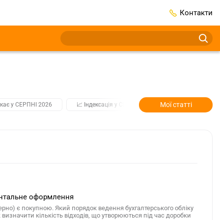
Контакти
Мої статті
кає у СЕРПНІ 2026
📈 Індексація у СЕРПНІ
2️⃣0️⃣2️⃣7️⃣ Усі клю
ментальне оформлення
рно) є покупною. Який порядок ведення бухгалтерського обліку
изначити кількість відходів, що утворюються під час доробки