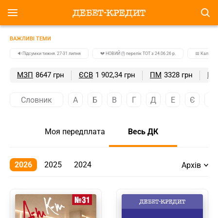
ВАЖЛИВІ ТЕМИ
🔉Підсумки тижня. 27-31 липня
💔 НОВИЙ (!) перелік ТОТ з 24.06.26 р.
📅 Календа
МЗП
8647 грн
ЄСВ
1 902,34 грн
ПМ
3328 грн
ПС
Словник
А
Б
В
Г
Д
Е
Є
Ж
Моя передплата
Весь ДК
2026
2025
2024
Архів