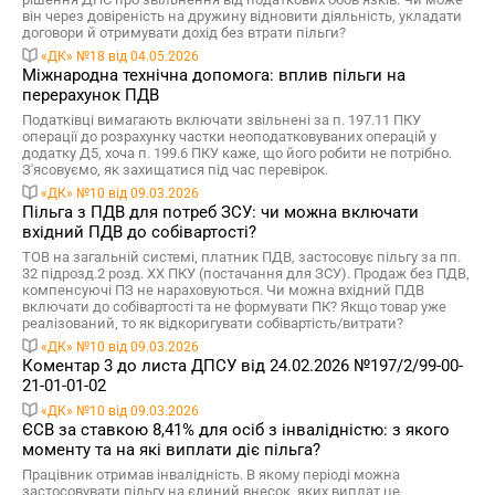
він через довіреність на дружину відновити діяльність, укладати
договори й отримувати дохід без втрати пільги?
«ДК» №18 від 04.05.2026
Міжнародна технічна допомога: вплив пільги на
перерахунок ПДВ
Податківці вимагають включати звільнені за п. 197.11 ПКУ
операції до розрахунку частки неоподатковуваних операцій у
додатку Д5, хоча п. 199.6 ПКУ каже, що його робити не потрібно.
З'ясовуємо, як захищатися під час перевірок.
«ДК» №10 від 09.03.2026
Пільга з ПДВ для потреб ЗСУ: чи можна включати
вхідний ПДВ до собівартості?
ТОВ на загальній системі, платник ПДВ, застосовує пільгу за пп.
32 підрозд.2 розд. ХХ ПКУ (постачання для ЗСУ). Продаж без ПДВ,
компенсуючі ПЗ не нараховуються. Чи можна вхідний ПДВ
включати до собівартості та не формувати ПК? Якщо товар уже
реалізований, то як відкоригувати собівартість/витрати?
«ДК» №10 від 09.03.2026
Коментар 3 до листа ДПСУ від 24.02.2026 №197/2/99-00-
21-01-01-02
«ДК» №10 від 09.03.2026
ЄСВ за ставкою 8,41% для осіб з інвалідністю: з якого
моменту та на які виплати діє пільга?
Працівник отримав інвалідність. В якому періоді можна
застосовувати пільгу на єдиний внесок, яких виплат це