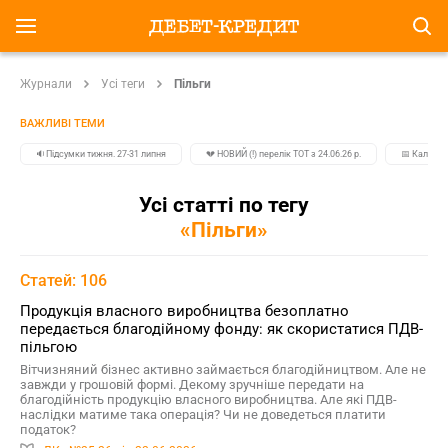
Журнали
Усі теги
Пільги
ВАЖЛИВІ ТЕМИ
🔉Підсумки тижня. 27-31 липня
💔 НОВИЙ (!) перелік ТОТ з 24.06.26 р.
📅 Календа
Усі статті по тегу
«Пільги»
Статей: 106
Продукція власного виробництва безоплатно
передається благодійному фонду: як скористатися ПДВ-
пільгою
Вітчизняний бізнес активно займається благодійництвом. Але не
завжди у грошовій формі. Декому зручніше передати на
благодійність продукцію власного виробництва. Але які ПДВ-
наслідки матиме така операція? Чи не доведеться платити
податок?