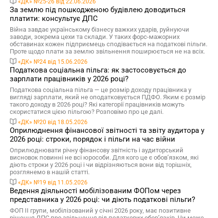
«ДК» №25-26 від 22.06.2026
За землю під пошкодженою будівлею доводиться
платити: консультує ДПС
Війна завдає українському бізнесу важких ударів, руйнуючи
заводи, зокрема цехи та склади. У таких форс-мажорних
обставинах кожен підприємець сподівається на податкові пільги.
Проте щодо плати за землю звільнення поширюється не на всіх.
«ДК» №24 від 15.06.2026
Податкова соціальна пільга: як застосовується до
зарплати працівників у 2026 році?
Податкова соціальна пільга — це розмір доходу працівника у
вигляді зарплати, який не оподатковується ПДФО. Яким є розмір
такого доходу в 2026 році? Які категорії працівників можуть
скористатися цією пільгою? Розповімо про це далі.
«ДК» №20 від 18.05.2026
Оприлюднення фінансової звітності та звіту аудитора у
2026 році: строки, порядок і пільги на час війни
Оприлюднювати річну фінансову звітність і аудиторський
висновок повинні не всі юрособи. Для кого це є обов’язком, які
діють строки у 2026 році і чи відрізняються вони від торішніх,
розглянемо в нашій статті.
«ДК» №19 від 11.05.2026
Ведення діяльності мобілізованим ФОПом через
представника у 2026 році: чи діють податкові пільги?
ФОП ІІ групи, мобілізований у січні 2026 року, має позитивне
рішення ДПС про звільнення від податкових обов’язків. Чи може