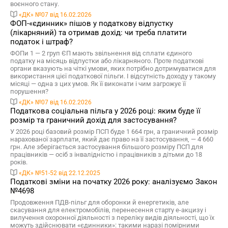
воєнного стану.
«ДК» №07 від 16.02.2026
ФОП-«єдинник» пішов у податкову відпустку
(лікарняний) та отримав дохід: чи треба платити
податок і штраф?
ФОПи 1 — 2 груп ЄП мають звільнення від сплати єдиного
податку на місяць відпустки або лікарняного. Проте податкові
органи вказують на чіткі умови, яких потрібно дотримуватися для
використання цієї податкової пільги. І відсутність доходу у такому
місяці — одна з цих умов. Як її виконати і чим загрожує її
порушення?
«ДК» №07 від 16.02.2026
Податкова соціальна пільга у 2026 році: яким буде її
розмір та граничний дохід для застосування?
У 2026 році базовий розмір ПСП буде 1 664 грн, а граничний розмір
нарахованої зарплати, який дає право на її застосування, — 4 660
грн. Але зберігається застосування більшого розміру ПСП для
працівників — осіб з інвалідністю і працівників з дітьми до 18
років.
«ДК» №51-52 від 22.12.2025
Податкові зміни на початку 2026 року: аналізуємо Закон
№4698
Продовження ПДВ-пільг для оборонки й енергетиків, але
скасування для електромобілів, перенесення старту е-акцизу і
вилучення охоронної діяльності з переліку видів діяльності, що їх
можуть здійснювати «єдинники»: такими наразі помірними