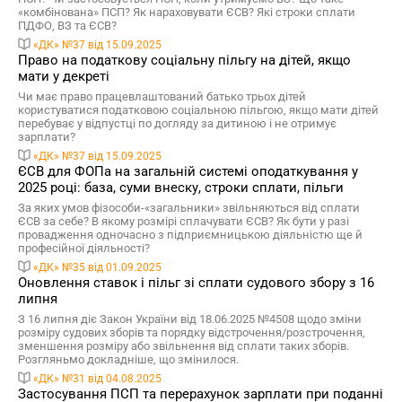
«комбінована» ПСП? Як нараховувати ЄСВ? Які строки сплати
ПДФО, ВЗ та ЄСВ?
«ДК» №37 від 15.09.2025
Право на податкову соціальну пільгу на дітей, якщо
мати у декреті
Чи має право працевлаштований батько трьох дітей
користуватися податковою соціальною пільгою, якщо мати дітей
перебуває у відпустці по догляду за дитиною і не отримує
зарплати?
«ДК» №37 від 15.09.2025
ЄСВ для ФОПа на загальній системі оподаткування у
2025 році: база, суми внеску, строки сплати, пільги
За яких умов фізособи-«загальники» звільняються від сплати
ЄСВ за себе? В якому розмірі сплачувати ЄСВ? Як бути у разі
провадження одночасно з підприємницькою діяльністю ще й
професійної діяльності?
«ДК» №35 від 01.09.2025
Оновлення ставок і пільг зі сплати судового збору з 16
липня
З 16 липня діє Закон України від 18.06.2025 №4508 щодо зміни
розміру судових зборів та порядку відстрочення/розстрочення,
зменшення розміру або звільнення від сплати таких зборів.
Розгляньмо докладніше, що змінилося.
«ДК» №31 від 04.08.2025
Застосування ПСП та перерахунок зарплати при поданні