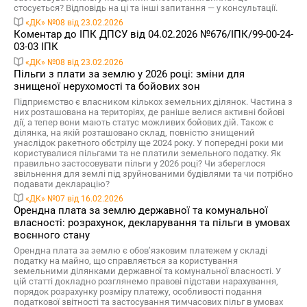
стосується? Відповідь на ці та інші запитання — у консультації.
«ДК» №08 від 23.02.2026
Коментар до ІПК ДПСУ від 04.02.2026 №676/ІПК/99-00-24-
03-03 ІПК
«ДК» №08 від 23.02.2026
Пільги з плати за землю у 2026 році: зміни для
знищеної нерухомості та бойових зон
Підприємство є власником кількох земельних ділянок. Частина з
них розташована на територіях, де раніше велися активні бойові
дії, а тепер вони мають статус можливих бойових дій. Також є
ділянка, на якій розташовано склад, повністю знищений
унаслідок ракетного обстрілу ще 2024 року. У попередні роки ми
користувалися пільгами та не платили земельного податку. Як
правильно застосовувати пільги у 2026 році? Чи збереглося
звільнення для землі під зруйнованими будівлями та чи потрібно
подавати декларацію?
«ДК» №07 від 16.02.2026
Орендна плата за землю державної та комунальної
власності: розрахунок, декларування та пільги в умовах
воєнного стану
Орендна плата за землю є обов’язковим платежем у складі
податку на майно, що справляється за користування
земельними ділянками державної та комунальної власності. У
цій статті докладно розглянемо правові підстави нарахування,
порядок розрахунку розміру платежу, особливості подання
податкової звітності та застосування тимчасових пільг в умовах