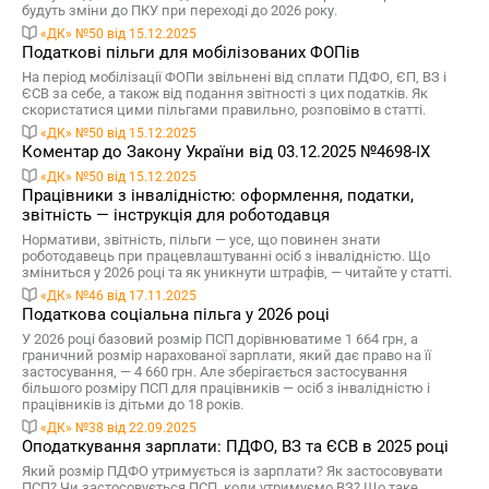
будуть зміни до ПКУ при переході до 2026 року.
«ДК» №50 від 15.12.2025
Податкові пільги для мобілізованих ФОПів
На період мобілізації ФОПи звільнені від сплати ПДФО, ЄП, ВЗ і
ЄСВ за себе, а також від подання звітності з цих податків. Як
скористатися цими пільгами правильно, розповімо в статті.
«ДК» №50 від 15.12.2025
Коментар до Закону України від 03.12.2025 №4698-IX
«ДК» №50 від 15.12.2025
Працівники з інвалідністю: оформлення, податки,
звітність — інструкція для роботодавця
Нормативи, звітність, пільги — усе, що повинен знати
роботодавець при працевлаштуванні осіб з інвалідністю. Що
зміниться у 2026 році та як уникнути штрафів, — читайте у статті.
«ДК» №46 від 17.11.2025
Податкова соціальна пільга у 2026 році
У 2026 році базовий розмір ПСП дорівнюватиме 1 664 грн, а
граничний розмір нарахованої зарплати, який дає право на її
застосування, — 4 660 грн. Але зберігається застосування
більшого розміру ПСП для працівників — осіб з інвалідністю і
працівників із дітьми до 18 років.
«ДК» №38 від 22.09.2025
Оподаткування зарплати: ПДФО, ВЗ та ЄСВ в 2025 році
Який розмір ПДФО утримується із зарплати? Як застосовувати
ПСП? Чи застосовується ПСП, коли утримуємо ВЗ? Що таке