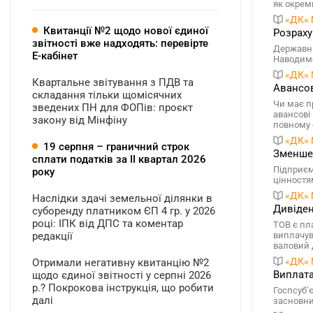
як окреми
«ДК» 
Квитанції №2 щодо нової єдиної
Розраху
звітності вже надходять: перевірте
Державні
Е-кабінет
Наводимо
«ДК» 
Квартальне звітування з ПДВ та
Авансов
складання тільки щомісячних
Чи має п
зведених ПН для ФОПів: проєкт
авансові
закону від Мінфіну
повному 
«ДК» 
19 серпня – граничний строк
Зменшен
сплати податків за ІI квартал 2026
Підприєм
року
цінностя
«ДК» 
Наслідки здачі земельної ділянки в
Дивіден
суборенду платником ЄП 4 гр. у 2026
році: ІПК від ДПС та коментар
ТОВ є пл
редакції
виплачув
валовий 
«ДК» 
Отримали негативну квитанцію №2
Виплата
щодо єдиної звітності у серпні 2026
р.? Покрокова інструкція, що робити
Госпсуб’
далі
засновни