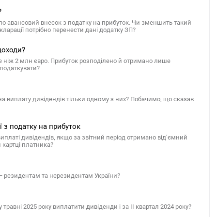
?
ило авансовий внесок з податку на прибуток. Чи зменшить такий
екларації потрібно перенести дані додатку ЗП?
доходи?
 ніж 2 млн євро. Прибуток розподілено й отримано лише
оподаткувати?
а виплату дивідендів тільки одному з них? Побачимо, що сказав
ї з податку на прибуток
виплаті дивідендів, якщо за звітний період отримано від’ємний
й картці платника?
 — резидентам та нерезидентам України?
 травні 2025 року виплатити дивіденди і за ІІ квартал 2024 року?