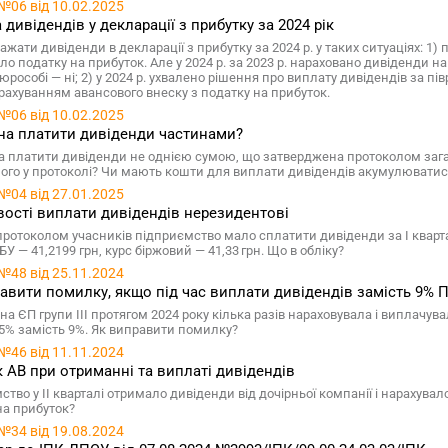
№06 від 10.02.2025
 дивідендів у декларації з прибутку за 2024 рік
ажати дивіденди в декларації з прибутку за 2024 р. у таких ситуаціях: 1)
ло податку на прибуток. Але у 2024 р. за 2023 р. нараховано дивіденди н
 юрособі — ні; 2) у 2024 р. ухвалено рішення про виплату дивідендів за півр
рерахуванням авансового внеску з податку на прибуток.
№06 від 10.02.2025
а платити дивіденди частинами?
 платити дивіденди не однією сумою, що затверджена протоколом загал
ого у протоколі? Чи мають кошти для виплати дивідендів акумулюватис
№04 від 27.01.2025
ості виплати дивідендів нерезидентові
протоколом учасників підприємство мало сплатити дивіденди за І квартал 
У — 41,2199 грн, курс біржовий — 41,33 грн. Що в обліку?
№48 від 25.11.2024
авити помилку, якщо під час виплати дивідендів замість 9%
на ЄП групи ІІІ протягом 2024 року кілька разів нараховувала і виплачу
5% замість 9%. Як виправити помилку?
№46 від 11.11.2024
 АВ при отриманні та виплаті дивідендів
ство у II кварталі отримало дивіденди від дочірньої компанії і нарахува
на прибуток?
№34 від 19.08.2024