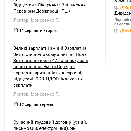
Комента
Відпустки • Лікарняні • Звільнення.
«ДК» 
Перевірки Держпраці і ТЦК
Дивіден
Лектор: Мойсеєнко Т.
Податків
самостій
11 серпня, вівторок
«ДК» 
Великі зарплатні зміни! Зарплатна
Звітність по-новому з липня! Нова
Звітність по квоті 4% та внеску за її
невиконання! Зміни Середня
зарплата: критичність, лікарняні,
відпускні. ЄСВ, ПДФО, індексація
зарплати
Лектор: Мойсеєнко Т.
12 серпня, середа
Сучасний трудовий договір (усний,
письмовий, електронний). Як