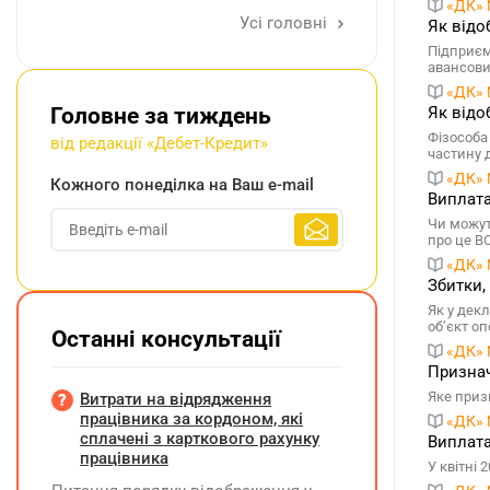
«ДК» 
Усі головні
Як відо
Підприєм
авансовий
«ДК» 
Головне за тиждень
Як відо
Фізособа
від редакції «Дебет-Кредит»
частину 
«ДК» 
Кожного понеділка на Ваш e-mail
Виплата
Чи можут
про це ВС
«ДК» 
Збитки,
Як у дек
об’єкт о
Останні консультації
«ДК» 
Признач
Яке приз
Витрати на відрядження
працівника за кордоном, які
«ДК» 
сплачені з карткового рахунку
Виплата
працівника
У квітні 