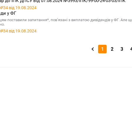
р до ІПК ДПСУ від 07.08.2024 №3993/ІПК/99-00-24-03-03/ІПК
№34 від 19.08.2024
ди у ФГ
цям поставили запитання*, пов’язані з виплатою дивідендів у ФГ. Але щ
но.
№34 від 19.08.2024
1
2
3