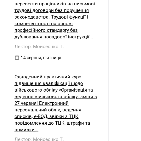
перевести працівників на письмові
трудові договори без порушення
законодавства. Трудові функції і
компетентності на основі
професійного стандарту без
дублювання посадової інструкції...
Лектор: Мойсеєнко Т.
14 серпня, пʼятниця
Одноденний практичний курс
підвищення кваліфікації щодо
військового обліку «Організація та
ведення військового обліку: зміни з
27 червня! Електронний
персональний облік, ведення
списків, е-ВОД, звірки з ТЦК,
повідомлення до ТЦК, штрафи та
помилки...
Лектор: Мойсеєнко Т.