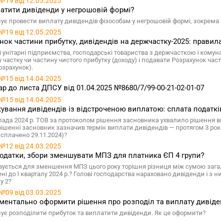
№19 від 12.05.2025
атити дивіденди у негрошовій формі?
ує провести виплату дивідендів фізособам у негрошовій формі, зокрема 
№19 від 12.05.2025
нок частини прибутку, дивідендів на держчастку-2025: правил
 унітарні підприємства, господарські товариства з держчасткою і комун
 частку чи частину чистого прибутку (доходу) і подавати Розрахунок част
озрахунок).
№15 від 14.04.2025
р до листа ДПСУ від 01.04.2025 №8680/7/99-00-21-02-01-07
№15 від 14.04.2025
ування дивідендів із відстроченою виплатою: сплата податкі
пада 2024 р. ТОВ за протоколом рішення засновника ухвалило рішення ви
рішенні засновник зазначив термін виплати дивідендів — протягом 3 рокі
 сплачено 29.11.2024)?
№12 від 24.03.2025
податки, збори зменшувати МПЗ для платника ЄП 4 групи?
вується для зменшення МПЗ цього року торішня різниця між сумою зага
ені до І кварталу 2024 р.? Голові господарства нараховано дивіденди і з
у 2?
№09 від 03.03.2025
ментально оформити рішення про розподіл та виплату дивіде
ує розподілити прибуток та виплатити дивіденди. Як це оформити?