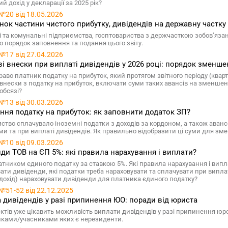
й дохід у декларації за 2025 рік?
№20 від 18.05.2026
нок частини чистого прибутку, дивідендів на державну частку за
 та комунальні підприємства, госптовариства з держчасткою зобов’язані
 порядок заповнення та подання цього звіту.
№17 від 27.04.2026
і внески при виплаті дивідендів у 2026 році: порядок зменше
раво платник податку на прибуток, який протягом звітного періоду (квар
 внески з податку на прибуток, включати суми таких авансів на зменшенн
обсязі?
№13 від 30.03.2026
ня податку на прибуток: як заповнити додаток ЗП?
ство сплачувало іноземні податки з доходів за кордоном, а також аванс
ми та при виплаті дивідендів. Як правильно відобразити ці суми для зме
№10 від 09.03.2026
ди ТОВ на ЄП 5%: які правила нарахування і виплати?
атником єдиного податку за ставкою 5%. Які правила нарахування і випл
ати дивіденди, які податки треба нараховувати та сплачувати при виплат
дохід) нараховувати дивіденди для платника єдиного податку?
№51-52 від 22.12.2025
 дивідендів у разі припинення ЮО: поради від юриста
єктів уже цікавить можливість виплати дивідендів у разі припинення юро
ками/учасниками яких є нерезиденти.