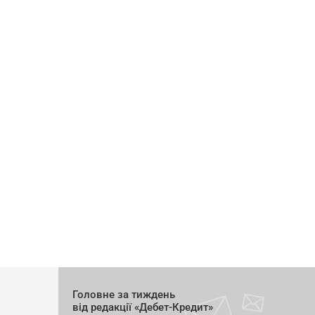
Головне за тиждень
від редакції «Дебет-Кредит»