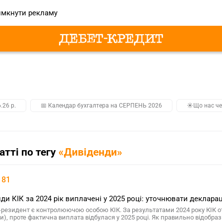
мкнути рекламу
.26 р.
📅 Календар бухгалтера на СЕРПЕНЬ 2026
☀️Що нас че
татті по тегу
«Дивіденди»
 81
ди КІК за 2024 рік виплачені у 2025 році: уточнювати деклара
-резидент є контролюючою особою КІК. За результатами 2024 року КІК о
), проте фактична виплата відбулася у 2025 році. Як правильно відобразит