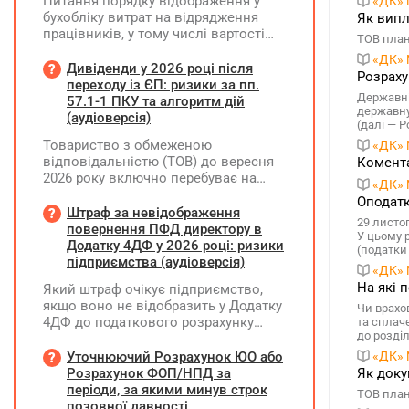
Питання порядку відображення у
«ДК» 
бухобліку витрат на відрядження
Як випл
працівників, у тому числі вартості
ТОВ план
проживання в готелі, яке сплачено з
«ДК» 
карткового рахунку працівника та
Дивіденди у 2026 році після
Розраху
підтвердження таких операцій
переходу із ЄП: ризики за пп.
Державні
первинними документами, належать
57.1-1 ПКУ та алгоритм дій
державну
до компетенції Мінфіну
(аудіоверсія)
(далі — Р
Товариство з обмеженою
«ДК» 
відповідальністю (ТОВ) до вересня
Комента
2026 року включно перебуває на
«ДК» 
спрощеній системі оподаткування
Оподатк
(єдиний податок, 3 група, ставка 5%,
Штраф за невідображення
29 листо
неплатник ПДВ). З 1 жовтня 2026
повернення ПФД директору в
У цьому 
року підприємство переходить на
Додатку 4ДФ у 2026 році: ризики
(податки
загальну систему оподаткування
підприємства (аудіоверсія)
«ДК» 
(стає платником податку на
На які 
Який штраф очікує підприємство,
прибуток). За результатами
якщо воно не відобразить у Додатку
діяльності у періоді 2024–2025 років
Чи врахо
4ДФ до податкового розрахунку
та сплач
(під час перебування на спрощеній
до розділ
повернення поворотної фінансової
системі) підприємство отримало
допомоги (ПФД) директору?
Уточнюючий Розрахунок ЮО або
«ДК» 
чистий прибуток, сума
Розрахунок ФОП/НПД за
Як доку
нерозподіленого прибутку в балансі
періоди, за якими минув строк
становить 18 млн грн. Наприкінці
ТОВ план
позовної давності
2026 року (вже після переходу на