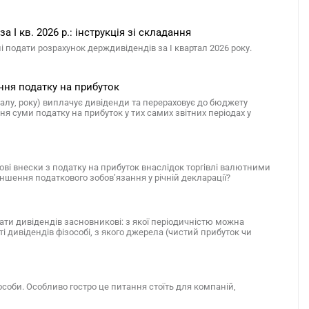
 І кв. 2026 р.: інструкція зі складання
 подати розрахунок держдивідендів за І квартал 2026 року.
ння податку на прибуток
талу, року) виплачує дивіденди та перераховує до бюджету
я суми податку на прибуток у тих самих звітних періодах у
ові внески з податку на прибуток внаслідок торгівлі валютними
ншення податкового зобов’язання у річній декларації?
ати дивідендів засновникові: з якої періодичністю можна
і дивідендів фізособі, з якого джерела (чистий прибуток чи
соби. Особливо гостро це питання стоїть для компаній,