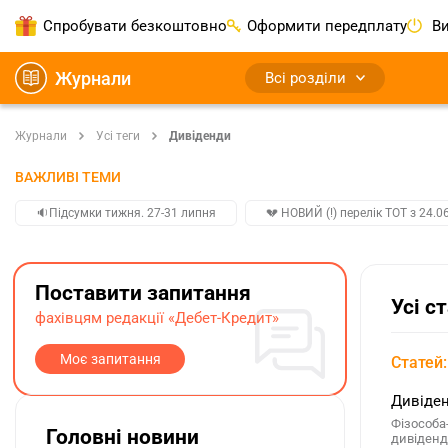
Спробувати безкоштовно
Оформити передплату
Ви
Журнали
Всі розділи
Журнали
Усі теги
Дивіденди
ВАЖЛИВІ ТЕМИ
🔉Підсумки тижня. 27-31 липня
💔 НОВИЙ (!) перелік ТОТ з 24.06
Поставити запитання
Усі с
фахівцям редакції «Дебет-Кредит»
Моє запитання
Статей:
Дивіден
Фізособа
Головні новини
дивіденди