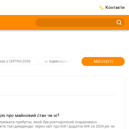
Контакти
Мої статті
кає у СЕРПНІ 2026
📈 Індексація у СЕРПНІ
2️⃣0️⃣2️⃣7️⃣ Усі клю
цію про майновий стан чи ні?
тримала прибуток, який був розподілений (нараховано
и такі дивіденди: через звіт про КІК і додаток КІК за 2024 рік чи