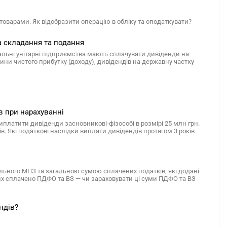
товарами. Як відобразити операцію в обліку та оподаткувати?
а складання та подання
альні унітарні підприємства мають сплачувати дивіденди на
ини чистого прибутку (доходу), дивідендів на державну частку
в при нарахуванні
платити дивіденди засновникові-фізособі в розмірі 25 млн грн.
в. Які податкові наслідки виплати дивідендів протягом 3 років
льного МПЗ та загальною сумою сплачених податків, які додані
 них сплачено ПДФО та ВЗ — чи зараховувати ці суми ПДФО та ВЗ
ндів?