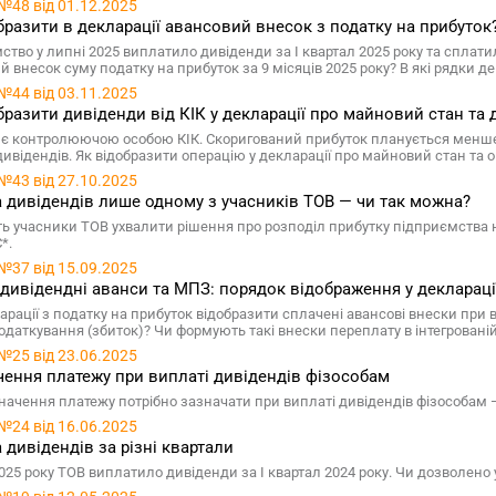
№48 від 01.12.2025
бразити в декларації авансовий внесок з податку на прибуток
ство у липні 2025 виплатило дивіденди за І квартал 2025 року та сплат
 внесок суму податку на прибуток за 9 місяців 2025 року? В які рядки д
№44 від 03.11.2025
бразити дивіденди від КІК у декларації про майновий стан та 
 є контролюючою особою КІК. Скоригований прибуток планується менше
дивідендів. Як відобразити операцію у декларації про майновий стан та 
№43 від 27.10.2025
 дивідендів лише одному з учасників ТОВ — чи так можна?
ь учасники ТОВ ухвалити рішення про розподіл прибутку підприємства н
*.
№37 від 15.09.2025
 дивідендні аванси та МПЗ: порядок відображення у деклараці
ларації з податку на прибуток відобразити сплачені авансові внески при 
податкування (збиток)? Чи формують такі внески переплату в інтегровані
№25 від 23.06.2025
ення платежу при виплаті дивідендів фізособам
начення платежу потрібно зазначати при виплаті дивідендів фізособам
№24 від 16.06.2025
 дивідендів за різні квартали
2025 року ТОВ виплатило дивіденди за І квартал 2024 року. Чи дозволено у