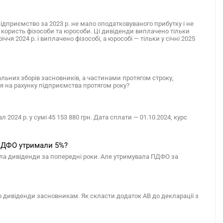
 підприємство за 2023 р. не мало оподатковуваного прибутку і не
а користь фізособи та юрособи. Ці дивіденди виплачено тільки
іччя 2024 р. і виплачено фізособі, а юрособі — тільки у січні 2025
ьних зборів засновників, а частинами протягом строку,
я на рахунку підприємства протягом року?
2024 р. у сумі 45 153 880 грн. Дата сплати — 01.10.2024, курс
 ПДФО утримали 5%?
вала дивіденди за попередні роки. Але утримувала ПДФО за
ло дивіденди засновникам. Як скласти додаток АВ до декларації з