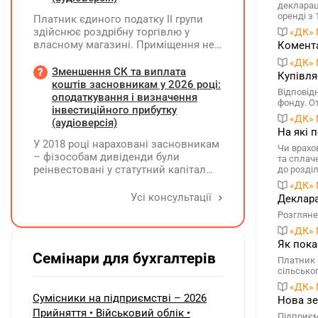
декларац
оренді з 
Платник єдиного податку ІІ групи
здійснює роздрібну торгівлю у
«ДК» 
власному магазині. Приміщення не
Комента
здає в оренду, право власності на
«ДК» 
земельну ділянку має як ФОП. Як
Зменшення СК та виплата
Купівля
правильно застосувати пільгу з
коштів засновникам у 2026 році:
Відповід
земельного податку? Подано форму
оподаткування і визначення
фонду. О
№20-ОПП на магазин і землю. Чи
інвестиційного прибутку
«ДК» 
необхідно подавати декларацію з
(аудіоверсія)
На які 
земельного податку та який код
У 2018 році нараховані засновникам
пільги зазначати?
Чи врахо
– фізособам дивіденди були
та сплач
реінвестовані у статутний капітал
до розділ
без зміни часток, із них сплачено
«ДК» 
ПДФО та ВЗ. Крім того, статутний
Усі консультації
Деклара
капітал збільшувався за рахунок
Розгляне
нерозподіленого прибутку без
«ДК» 
нарахування дивідендів. У 2026 році
Як пока
його планують зменшити та
Семінари для бухгалтерів
виплатити кошти засновникам. Чи
Платник 
потрібно утримувати ПДФО та ВЗ?
сільсько
«ДК» 
Сумісники на підприємстві – 2026
Нова зе
Прийняття • Військовий облік •
Підприєм