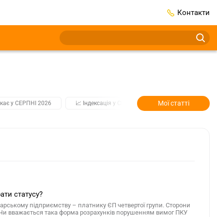
Контакти
Мої статті
кає у СЕРПНІ 2026
📈 Індексація у СЕРПНІ
2️⃣0️⃣2️⃣7️⃣ Усі клю
ати статусу?
арському підприємству – платнику ЄП четвертої групи. Сторони
 Чи вважається така форма розрахунків порушенням вимог ПКУ