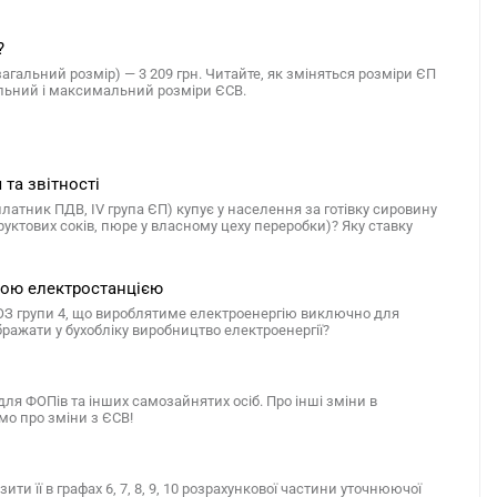
?
агальний розмір) — 3 209 грн. Читайте, як зміняться розміри ЄП
німальний і максимальний розміри ЄСВ.
та звітності
атник ПДВ, IV група ЄП) купує у населення за готівку сировину
уктових соків, пюре у власному цеху переробки)? Яку ставку
ною електростанцією
 ОЗ групи 4, що вироблятиме електроенергію виключно для
ражати у бухобліку виробництво електроенергії?
для ФОПів та інших самозайнятих осіб. Про інші зміни в
мо про зміни з ЄСВ!
и її в графах 6, 7, 8, 9, 10 розрахункової частини уточнюючої