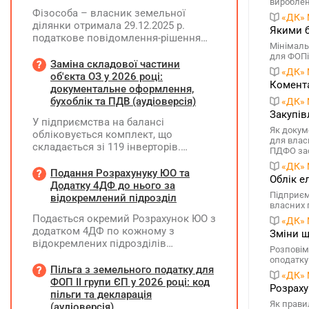
вироблен
Фізособа – власник земельної
«ДК» 
ділянки отримала 29.12.2025 р.
Якими б
податкове повідомлення-рішення
Мінімаль
(ППР) від 30.06.2025 р. про
для ФОПів
нарахування МПЗ за весь 2024 рік.
Заміна складової частини
«ДК» 
При цьому земельна ділянка була
об'єкта ОЗ у 2026 році:
Комента
передана в оренду приватному
документальне оформлення,
підприємству за договором від
бухоблік та ПДВ (аудіоверсія)
«ДК» 
01.01.2024 р., однак право оренди
Закупів
У підприємства на балансі
зареєстровано у Держреєстрі
Як докум
обліковується комплект, що
речових прав на нерухоме майно
для влас
складається зі 119 інверторів.
лише 01.04.2024 р. Як оскаржити
ПДФО зас
Комплект введено в експлуатацію у
ППР, щоб МПЗ було нараховано
«ДК» 
грудні 2024 року, при його придбанні
Подання Розрахунуку ЮО та
лише за січень – березень 2024
Облік е
було сформовано ПК з ПДВ. У
Додатку 4ДФ до нього за
року?
Підприєм
червні 2026 року один з інверторів
відокремлений підрозділ
власних 
вийшов з ладу та ремонту не
Подається окремий Розрахунок ЮО з
підлягає. У липні 2026 року
«ДК» 
додатком 4ДФ по кожному з
підприємство придбало новий
Зміни щ
відокремлених підрозділів
інвертор і власними силами
Розповім
юридичної особи, не уповноважених
встановило його замість
оподатку
нараховувати, утримувати і
Пільга з земельного податку для
несправного. Як відобразити ці
«ДК» 
сплачувати (перераховувати)
ФОП ІІ групи ЄП у 2026 році: код
операції в бухобліку та які
Розраху
податок на доходи фізичних осіб до
пільги та декларація
виникають наслідки з ПДВ?
Як правил
бюджету
(аудіоверсія)