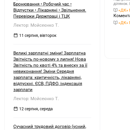
Бронювання • Робочий час •
ділянок.
Відпустки • Лікарняні • Звільнення.
«ДК» 
Комента
Перевірки Держпраці і ТЦК
«ДК» 
Лектор: Мойсеєнко Т.
11 серпня, вівторок
Великі зарплатні зміни! Зарплатна
Звітність по-новому з липня! Нова
Звітність по квоті 4% та внеску за її
невиконання! Зміни Середня
зарплата: критичність, лікарняні,
відпускні. ЄСВ, ПДФО, індексація
зарплати
Лектор: Мойсеєнко Т.
12 серпня, середа
Сучасний трудовий договір (усний,