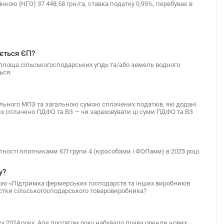
ою (НГО) 37 448,58 грн/га, ставка податку 0,95%, перебуває в
ується ЄП?
є площа сільськогосподарських угідь та/або земель водного
ься.
льного МПЗ та загальною сумою сплачених податків, які додані
 них сплачено ПДФО та ВЗ — чи зараховувати ці суми ПДФО та ВЗ
ітності платниками ЄП групи 4 (юрособами і ФОПами) в 2025 році.
у?
мою «Підтримка фермерських господарств та інших виробників
астки сільськогосподарського товаровиробника?
у 2024 року. Але протягом року набувало права оренди нових