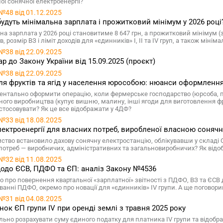
ої сонячної електроенергії?
№48 від 01.12.2025
удуть мінімальна зарплата і прожитковий мінімум у 2026 році
на зарплата у 2026 році становитиме 8 647 грн, а прожитковий мінімум (з
, розмір ВЗ і ліміт доходів для «єдинників» І, ІІ та IV груп, а також мі
№38 від 22.09.2025
р до Закону України від 15.09.2025 (проєкт)
№38 від 22.09.2025
ля фруктів та ягід у населення юрособою: нюанси оформлення 
ентально оформити операцію, коли фермерське господарство (юрсоба, пл
ного виробництва (купує вишню, малину, інші ягоди для виготовлення фр
тосовувати? Як це все відображати у 4ДФ?
№33 від 18.08.2025
лектроенергії для власних потреб, виробленої власною соняч
ство встановило дахову сонячну електростанцію, облікувавши у складі
потреб — виробничих, адміністративних та загальновиробничих? Як відоб
№32 від 11.08.2025
одо ЄСВ, ПДФО та ЄП: аналіз Закону №4536
о про повернення квартальної «зарплатної» звітності з ПДФО, ВЗ та ЄСВ 
ванні ПДФО, окремо про новації для «єдинників» IV групи. А ще поговори
№31 від 04.08.2025
нок ЄП групи IV при оренді землі з травня 2025 року
ьно розрахувати суму єдиного податку для платника IV групи та відобразит