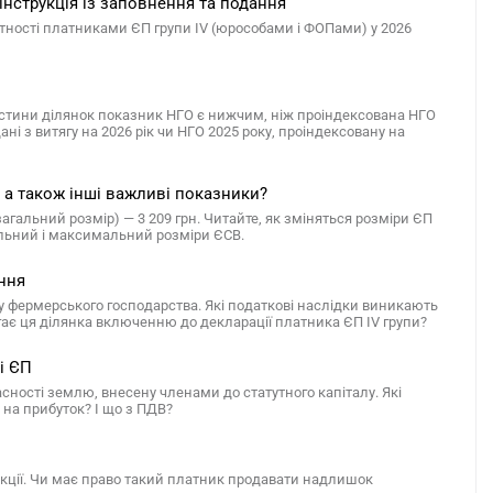
 інструкція із заповнення та подання
ітності платниками ЄП групи IV (юрособами і ФОПами) у 2026
частини ділянок показник НГО є нижчим, ніж проіндексована НГО
ані з витягу на 2026 рік чи НГО 2025 року, проіндексовану на
, а також інші важливі показники?
агальний розмір) — 3 209 грн. Читайте, як зміняться розміри ЄП
німальний і максимальний розміри ЄСВ.
ання
і у фермерського господарства. Які податкові наслідки виникають
гає ця ділянка включенню до декларації платника ЄП IV групи?
і ЄП
сності землю, внесену членами до статутного капіталу. Які
 на прибуток? І що з ПДВ?
укції. Чи має право такий платник продавати надлишок