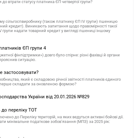
до втрати статусу платника ЄП четвертої групи?
ому сільгоспвиробнику (також платнику ЄП IV групи) пшеницю
арний кредит). Виникають запитання щодо правомірності такої
IV групи надати товарний кредит у вигляді пшениці іншому
 платників ЄП групи 4
тної фінпідтримки») довго було спірне: різні фахівці й органи
 прояснив ситуацію.
ше застосовувати?
бництва, який є складовою річної звітності платників єдиного
де вперше складати за оновленою формою?
осподарства України від 20.01.2026 №829
 до переліку ТОТ
ючено до Переліку територій, на яких ведуться активні бойові дії.
вати мінімальне податкове зобов’язання (МПЗ) за 2025 рік: