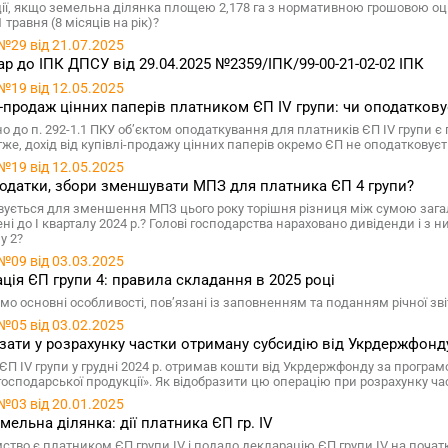
ії, якщо земельна ділянка площею 2,178 га з нормативною грошовою оцінк
1 травня (8 місяців на рік)?
№29 від 21.07.2025
р до ІПК ДПСУ від 29.04.2025 №2359/ІПК/99-00-21-02-02 ІПК
№19 від 12.05.2025
-продаж цінних паперів платником ЄП IV групи: чи оподатков
но до п. 292-1.1 ПКУ об’єктом оподаткування для платників ЄП IV групи 
тже, дохід від купівлі-продажу цінних паперів окремо ЄП не оподатковуєт
№19 від 12.05.2025
податки, збори зменшувати МПЗ для платника ЄП 4 групи?
вується для зменшення МПЗ цього року торішня різниця між сумою зага
ені до І кварталу 2024 р.? Голові господарства нараховано дивіденди і з
у 2?
№09 від 03.03.2025
ція ЄП групи 4: правила складання в 2025 році
мо основні особливості, пов’язані із заповненням та поданням річної зв
№05 від 03.02.2025
зати у розрахунку частки отриману субсидію від Укрдержфонд
ЄП IV групи у грудні 2024 р. отримав кошти від Укрдержфонду за програ
господарської продукції». Як відобразити цю операцію при розрахунку ч
№03 від 20.01.2025
мельна ділянка: дії платника ЄП гр. IV
ство є платником ЄП групи IV і подало декларацію ЄП групи IV на початк