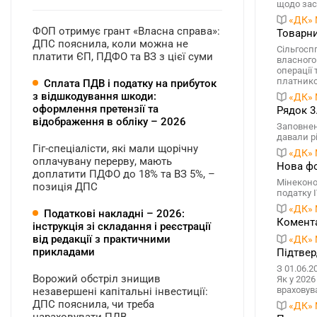
щодо зас
«ДК» 
ФОП отримує грант «Власна справа»:
Товарни
ДПС пояснила, коли можна не
Сільгосп
платити ЄП, ПДФО та ВЗ з цієї суми
власного
операції
платнико
Сплата ПДВ і податку на прибуток
з відшкодування шкоди:
«ДК» 
оформлення претензії та
Рядок 3
відображення в обліку – 2026
Заповнен
давали р
Гіг-спеціалісти, які мали щорічну
«ДК» 
оплачувану перерву, мають
Нова фо
доплатити ПДФО до 18% та ВЗ 5%, –
Мінеконо
позиція ДПС
податку 
«ДК» 
Податкові накладні – 2026:
Комента
інструкція зі складання і реєстрації
від редакції з практичними
«ДК» 
прикладами
Підтвер
З 01.06.2
Ворожий обстріл знищив
Як у 202
враховува
незавершені капітальні інвестиції:
ДПС пояснила, чи треба
«ДК» 