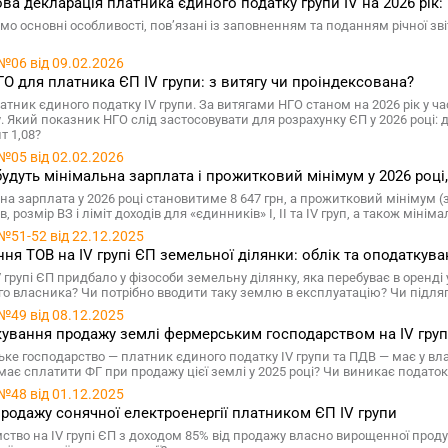
ва декларація платника єдиного податку групи IV на 2026 рік:
мо основні особливості, пов’язані із заповненням та поданням річної зв
№06 від 09.02.2026
ГО для платника ЄП IV групи: з витягу чи проіндексована?
атник єдиного податку IV групи. За витягами НГО станом на 2026 рік у 
. Який показник НГО слід застосовувати для розрахунку ЄП у 2026 році: д
т 1,08?
№05 від 02.02.2026
удуть мінімальна зарплата і прожитковий мінімум у 2026 році
на зарплата у 2026 році становитиме 8 647 грн, а прожитковий мінімум (з
, розмір ВЗ і ліміт доходів для «єдинників» І, ІІ та IV груп, а також мі
№51-52 від 22.12.2025
ня ТОВ на IV групі ЄП земельної ділянки: облік та оподаткув
V групі ЄП придбало у фізособи земельну ділянку, яка перебуває в оренд
го власника? Чи потрібно вводити таку землю в експлуатацію? Чи підля
№49 від 08.12.2025
ування продажу землі фермерським господарством на IV груп
ке господарство — платник єдиного податку IV групи та ПДВ — має у вла
має сплатити ФГ при продажу цієї землі у 2025 році? Чи виникає податок
№48 від 01.12.2025
родажу сонячної електроенергії платником ЄП IV групи
ство на IV групі ЄП з доходом 85% від продажу власно вирощенної прод