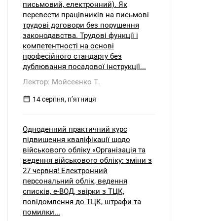
письмовий, електронний). Як
перевести працівників на письмові
трудові договори без порушення
законодавства. Трудові функції і
компетентності на основі
професійного стандарту без
дублювання посадової інструкції...
Лектор: Мойсеєнко Т.
14 серпня, пʼятниця
Одноденний практичний курс
підвищення кваліфікації щодо
військового обліку «Організація та
ведення військового обліку: зміни з
27 червня! Електронний
персональний облік, ведення
списків, е-ВОД, звірки з ТЦК,
повідомлення до ТЦК, штрафи та
помилки...