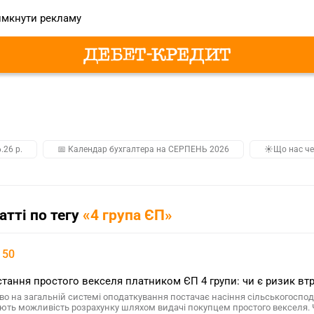
мкнути рекламу
.26 р.
📅 Календар бухгалтера на СЕРПЕНЬ 2026
☀️Що нас че
татті по тегу
«4 група ЄП»
 50
тання простого векселя платником ЄП 4 групи: чи є ризик втр
во на загальній системі оподаткування постачає насіння сільськогоспод
ють можливість розрахунку шляхом видачі покупцем простого векселя.