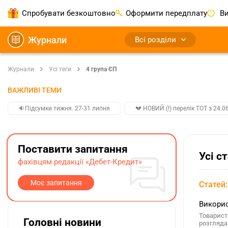
Спробувати безкоштовно
Оформити передплату
Ви
Журнали
Всі розділи
Журнали
Усі теги
4 група ЄП
ВАЖЛИВІ ТЕМИ
🔉Підсумки тижня. 27-31 липня
💔 НОВИЙ (!) перелік ТОТ з 24.06
Поставити запитання
Усі с
фахівцям редакції «Дебет-Кредит»
Моє запитання
Статей:
Викорис
Товарист
Головні новини
розгляда