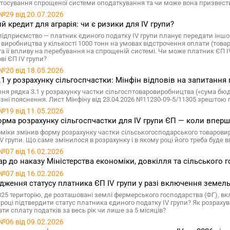
тосування спрощеної системи оподаткування та чи може вона призвести 
№29 від 20.07.2026
й кредит для аграрія: чи є ризики для IV групи?
підприємство — платник єдиного податку IV групи планує передати інш
 виробництва у кількості 1000 тонн на умовах відстрочення оплати (тов
 та її впливу на перебування на спрощеній системі. Чи може платник ЄП 
ві ЄП IV групи?
№20 від 18.05.2026
.1 у розрахунку сільгоспчастки: Мінфін відповів на запитання
ня рядка 3.1 у розрахунку частки сільгосптоваровиробництва («сума бюдже
ізні пояснення. Лист Мінфіну від 23.04.2026 №11230-09-5/11305 зрештою
№19 від 11.05.2026
рма розрахунку сільгоспчастки для IV групи ЄП — коли впер
міки змінив форму розрахунку частки сільськогосподарського товаровиро
IV групи. Що саме змінилося в розрахунку і в якому році його треба бу
№07 від 16.02.2026
р до наказу Міністерства економіки, довкілля та сільського г
№07 від 16.02.2026
дження статусу платника ЄП IV групи у разі включення земель
025 територію, де розташовані землі фермерського господарства (ФГ), вкл
6 році підтвердити статус платника єдиного податку IV групи? Як розраху
ти сплату податків за весь рік чи лише за 5 місяців?
№06 від 09.02.2026