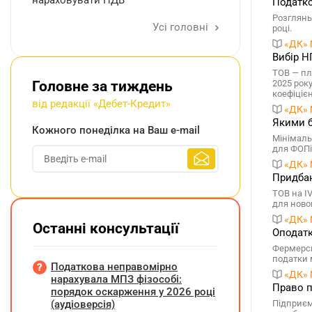
нараховувати ПДВ
Податко
Розглянь
Усі головні
році.
«ДК» 
Вибір Н
ТОВ — пл
Головне за тиждень
2025 року
коефіцієн
від редакції «Дебет-Кредит»
«ДК» 
Якими б
Кожного понеділка на Ваш e-mail
Мінімаль
для ФОПів
«ДК» 
Придбан
ТОВ на I
для ново
«ДК» 
Останні консультації
Оподатк
Фермерсь
податки 
Податкова неправомірно
«ДК» 
нарахувала МПЗ фізособі:
Право п
порядок оскарження у 2026 році
(аудіоверсія)
Підприєм