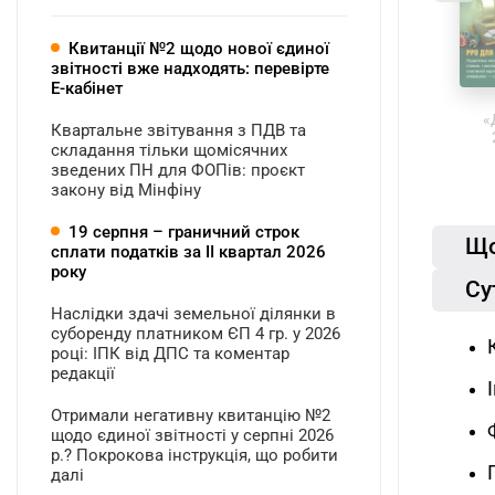
Квитанції №2 щодо нової єдиної
звітності вже надходять: перевірте
Е-кабінет
«
Квартальне звітування з ПДВ та
складання тільки щомісячних
зведених ПН для ФОПів: проєкт
закону від Мінфіну
19 серпня – граничний строк
Що
сплати податків за ІI квартал 2026
року
Су
Наслідки здачі земельної ділянки в
суборенду платником ЄП 4 гр. у 2026
році: ІПК від ДПС та коментар
редакції
Отримали негативну квитанцію №2
щодо єдиної звітності у серпні 2026
р.? Покрокова інструкція, що робити
далі