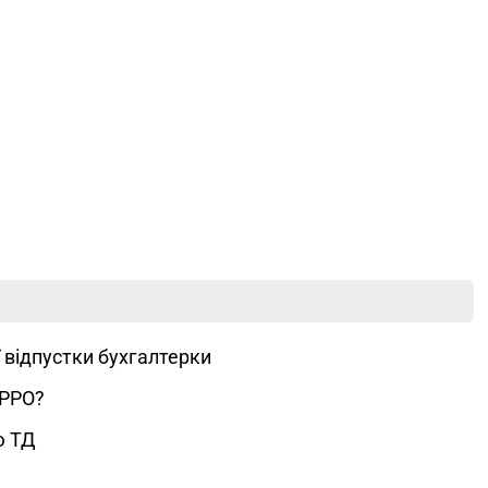
 відпустки бухгалтерки
 РРО?
ю ТД