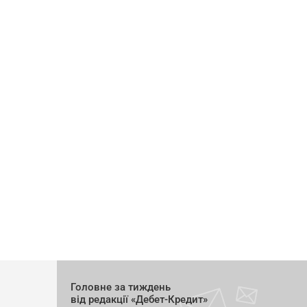
Головне за тиждень
від редакції «Дебет-Кредит»