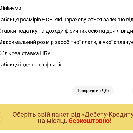
Мінімуми
Таблиця розмірів ЄСВ, які нараховуються залежно від
Ставки податку на доходи фізичних осіб на деякі види
Максимальний розмір заробітної плати, з якої сплачу
Облікова ставка НБУ
Таблиця індексів інфляції
Попередній «ДК»
Оберiть свiй пакет вiд «Дебету-Кредит
на мiсяць
безкоштовно!