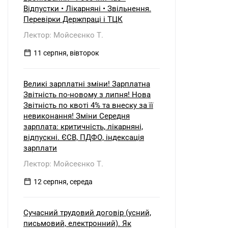
Відпустки • Лікарняні • Звільнення.
Перевірки Держпраці і ТЦК
Лектор: Мойсеєнко Т.
11 серпня, вівторок
Великі зарплатні зміни! Зарплатна
Звітність по-новому з липня! Нова
Звітність по квоті 4% та внеску за її
невиконання! Зміни Середня
зарплата: критичність, лікарняні,
відпускні. ЄСВ, ПДФО, індексація
зарплати
Лектор: Мойсеєнко Т.
12 серпня, середа
Сучасний трудовий договір (усний,
письмовий, електронний). Як