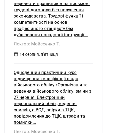
перевести працівників на письмові
трудові договори без порушення
законодавства. Трудові функції і
компетентності на основі
професійного стандарту без
дублювання посадової інструкції...
Лектор: Мойсеєнко Т.
14 серпня, пʼятниця
Одноденний практичний курс
підвищення кваліфікації щодо
військового обліку «Організація та
ведення військового обліку: зміни з
27 червня! Електронний
персональний облік, ведення
списків, е-ВОД, звірки з ТЦК,
повідомлення до ТЦК, штрафи та
помилки...
Лектор: Мойсеєнко Т.