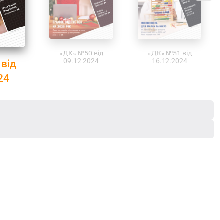
«ДК» №50 від
«ДК» №51 від
09.12.2024
16.12.2024
від
24