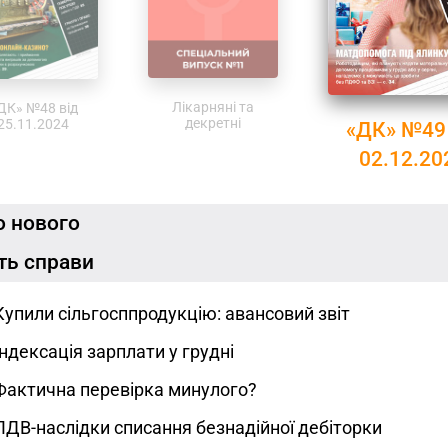
Лікарняні та
ДК» №48 від
декретні
25.11.2024
«ДК» №49 
02.12.20
 нового
ть справи
Купили сільгосппродукцію: авансовий звіт
Індексація зарплати у грудні
Фактична перевірка минулого?
ПДВ-наслідки списання безнадійної дебіторки