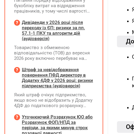
Питання порядку відображення у
бухобліку витрат на відрядження
працівників, у тому числі вартості
проживання в готелі, яке сплачено з
карткового рахунку працівника та
Дивіденди у 2026 році після
підтвердження таких операцій
переходу із ЄП: ризики за пп.
первинними документами, належать
57.1-1 ПКУ та алгоритм дій
до компетенції Мінфіну
(аудіоверсія)
До
Товариство з обмеженою
відповідальністю (ТОВ) до вересня
2026 року включно перебуває на
спрощеній системі оподаткування
(єдиний податок, 3 група, ставка 5%,
Штраф за невідображення
неплатник ПДВ). З 1 жовтня 2026
повернення ПФД директору в
року підприємство переходить на
Додатку 4ДФ у 2026 році: ризики
загальну систему оподаткування
підприємства (аудіоверсія)
(стає платником податку на
Який штраф очікує підприємство,
прибуток). За результатами
якщо воно не відобразить у Додатку
діяльності у періоді 2024–2025 років
4ДФ до податкового розрахунку
(під час перебування на спрощеній
повернення поворотної фінансової
системі) підприємство отримало
допомоги (ПФД) директору?
Уточнюючий Розрахунок ЮО або
чистий прибуток, сума
Розрахунок ФОП/НПД за
нерозподіленого прибутку в балансі
Oф
періоди, за якими минув строк
становить 18 млн грн. Наприкінці
позовної давності
2026 року (вже після переходу на