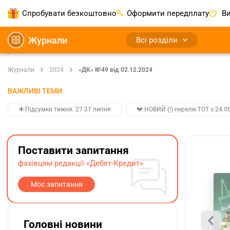
Спробувати безкоштовно
Оформити передплату
Ви
Журнали
Всі розділи
Журнали
2024
«ДК» №49 від 02.12.2024
ВАЖЛИВІ ТЕМИ
🔉Підсумки тижня. 27-31 липня
💔 НОВИЙ (!) перелік ТОТ з 24.06
Поставити запитання
фахівцям редакції «Дебет-Кредит»
Моє запитання
Головні новини