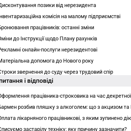
Дисконтування позики від нерезидента
Інвентаризаційна комісія на малому підприємстві
Бронювання працівників: останні зміни
Зміни до Інструкції щодо Плану рахунків
Рекламні онлайн-послуги нерезидентові
Матеріальна допомога до Нового року
Строки звернення до суду через трудовий спір
питання і відповіді
Оформлення працівника-строковика на час декретної
Бармен розбив пляшку з алкоголем: що з акцизом та
Оплата лікарняного працівникові, з яким зупинено ді
Списуємо застарілу техніку: яку причину зазначити?