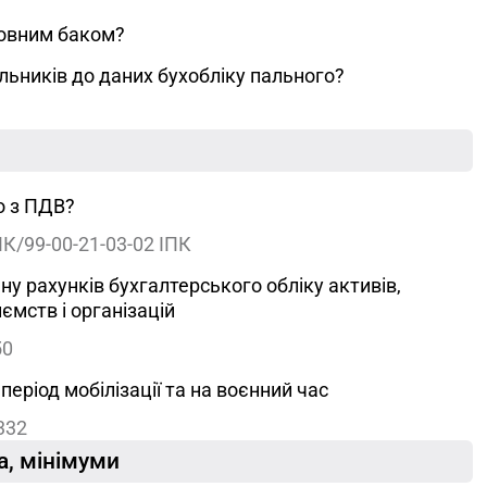
повним баком?
ильників до даних бухобліку пального?
о з ПДВ?
К/99-00-21-03-02 ІПК
ну рахунків бухгалтерського обліку активів,
ємств і організацій
50
еріод мобілізації та на воєнний час
332
ка, мінімуми