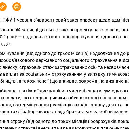
і ПФУ 1 червня з’явився новий законопроєкт щодо адмініс
нювальній записці до цього законопроєкту наголошено, що
021 року — подання звітності про нарахування єдиного внес
, до:
рмінування (від одного до трьох місяців) надходження до
ообов’язкового державного соціального страхування відом
 внеску, страховий стаж застрахованих осіб та несвоєчасн
в виплат за соціальним страхуванням у випадку тимчасово
бництві, а також пенсії (що впливає, зокрема, на визначенн
блення платіжної дисципліни в частині сплати сум єдиног
 їх сплати, що створює ризики забезпеченості фінансовим 
ання; відтермінування реалізації заходів впливу для стягн
ння такої заборгованості відображається за зобов’язанням
ння строку (від одного до трьох місяців) розрахунків показ
сплачено страхові внески та яка враховується для обчисле