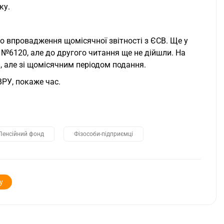
ку.
 впровадження щомісячної звітності з ЄСВ. Ще у
 №6120, але до другого читання ще не дійшли. На
ь, але зі щомісячним періодом подання.
РУ, покаже час.
Пенсійний фонд
Фізособи-підприємці
у