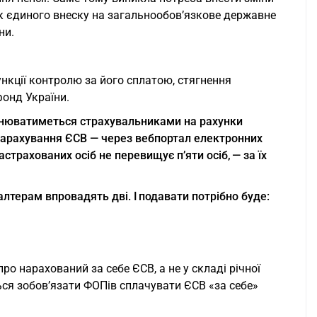
ік єдиного внеску на загальнообов’язкове державне
ни.
нкції контролю за його сплатою, стягнення
фонд України.
снюватиметься страхувальниками на рахунки
 нарахування ЄСВ — через вебпортал електронних
страхованих осіб не перевищує п’яти осіб, — за їх
алтерам впровадять дві. І подавати потрібно буде:
о нарахований за себе ЄСВ, а не у складі річної
ься зобов’язати ФОПів сплачувати ЄСВ «за себе»