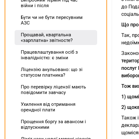
Випробний термін під час
війни і після
до Пода
соціаль
Бути чи не бути пересувним
АЗС
Що про
Прощавай, квартальна
Так, пр
«зарплатна» звітносте?
недоїмк
Працевлаштування осіб з
Законо
інвалідністю: є зміни
територ
послуг 
Ліцензію анульовано: що зі
статусом платника?
виборо
Тож вих
Про перевірку ліцензії мають
повідомити завчасу
1) щомі
Ухилення від отримання
2) щокв
орендної плати
Також і
Прощення боргу за авансом і
деклара
відпускними
щоміся