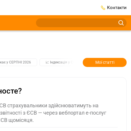
Контакти
Мої статті
кає у СЕРПНІ 2026
📈 Індексація у СЕРПНІ
2️⃣0️⃣2️⃣7️⃣ Усі клю
носте?
ЄСВ страхувальники здійснюватимуть на
звітності з ЄСВ — через вебпортал е-послуг
ЄСВ щомісяця.