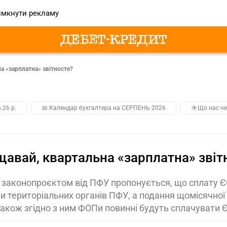
мкнути рекламу
а «зарплатна» звітносте?
.26 р.
📅 Календар бухгалтера на СЕРПЕНЬ 2026
☀️Що нас че
авай, квартальна «зарплатна» звіт
законопроєктом від ПФУ пропонується, що сплату 
и територіальних органів ПФУ, а подання щомісячної 
акож згідно з ним ФОПи повинні будуть сплачувати 