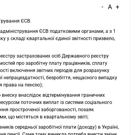
-
A
+
трування ЄСВ.
 адміністрування ЄСВ податковими органами, а з 1
ку у складі квартальної єдиної звітності призвело,
 реєстру застрахованих осіб Державного реєстру
остей про заробітну плату працівників, сплату
ості включення звітних періодів для розрахунку
ї непрацездатності, безробіття, нещасного випадку
я права на пенсію);
о внеску внаслідок відтермінування граничних
ресурсом поточних виплат із системи соціального
ення простроченої заборгованості, позаяк
и, що містяться в квартальному звіті;
ників середньої заробітної плати (доходу) в Україні,
ння пенсії. Саме тому виникла потреба внести зміни