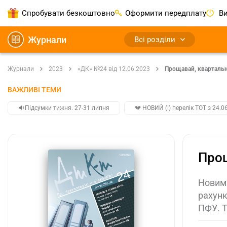
Спробувати безкоштовно
Оформити передплату
Ви
Журнали
Всі розділи
Журнали
2023
«ДК» №24 від 12.06.2023
Прощавай, квартальн
ВАЖЛИВІ ТЕМИ
🔉Підсумки тижня. 27-31 липня
💔 НОВИЙ (!) перелік ТОТ з 24.06
Прощ
Новим 
рахунк
ПФУ. Т