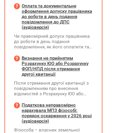
підготовку дослідного
повідомлення, проведення
Оплата та документальне
опитування через EngageQ та
оформлення допуску працівника
електронну пошту, підтримку
до роботи в день подання
учасників і передачу результатів. Яку
повідомлення до ДПС
одиницю виміру коректніше
(аудіоверсія)
застосовувати — «шт» чи «послуга»?
Чи правомірний допуск працівника
до роботи в день подання
повідомлення, як його оплатити та
зафіксувати?
Визнання не прийнятим
Розрахунку ЮО або Розрахунку
ФОП/НПД після отримання
другої квитанції
Після отримання другої квитанції з
повідомленням про внесення
відомостей з Розрахунку ЮО або
Розрахунку ФОП/НПД до Реєстру
застрахованих осіб, на підставі
Податкова неправомірно
камеральної перевірки Розрахунок
нарахувала МПЗ фізособі:
може бути не прийнятим, якщо його
порядок оскарження у 2026 році
було подано з порушенням вимог
(аудіоверсія)
Фізособа – власник земельної