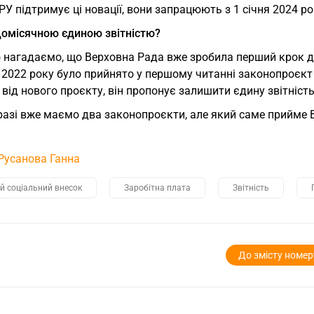
У підтримує ці новації, вони запрацюють з 1 січня 2024 ро
щомісячною єдиною звітністю?
 нагадаємо, що Верховна Рада вже зробила перший крок до
 2022 року було прийнято у першому читанні законопроєкт
 від нового проєкту, він пропонує залишити єдину звітніст
азі вже маємо два законопроєкти, але який саме прийме В
Русанова Ганна
й соціальний внесок
Заробітна плата
Звітність
До змісту номер