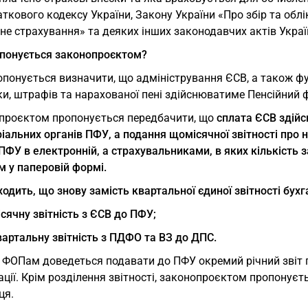
ткового кодексу України, Закону України «Про збір та обл
не страхування» та деяких інших законодавчих актів Украї
понується законопроєктом?
опонується визначити, що адміністрування ЄСВ, а також фу
и, штрафів та нарахованої пені здійснюватиме Пенсійний 
проєктом пропонується передбачити, що
сплата ЄСВ здій
іальних органів ПФУ, а подання щомісячної звітності про
ПФУ в електронній, а страхувальниками, в яких кількість за
м у паперовій формі.
одить, що знову замість квартальної єдиної звітності бухг
сячну звітність з ЄСВ до ПФУ;
артальну звітність з ПДФО та ВЗ до ДПС.
 ФОПам доведеться подавати до ПФУ окремий річний звіт пр
ції. Крім розділення звітності, законопроєктом пропонуєт
ця.