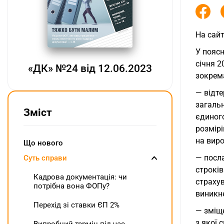
На сайт
У пояс
січня 2
«ДК» №24 від 12.06.2023
зокрема
— відте
загальн
Зміст
єдиного
розмірі
на виро
Що нового
— посла
Суть справи
строків
Кадрова документація: чи
страхув
потрібна вона ФОПу?
виникне
Перехід зі ставки ЄП 2%
— зміще
з якої 