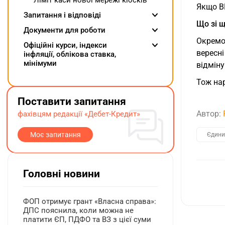
Ліміт каси нової мережі кіосків
Якщо ВР
Запитання і відповіді
Що зі 
Документи для роботи
Окремо
Oфіційні курси, індекcи
вересні
інфляції, облікова ставка,
мінімуми
відміну
Тож нар
Поставити запитання
Автор:
фахівцям редакції «Дебет-Кредит»
Моє запитання
Єдини
Головні новини
ФОП отримує грант «Власна справа»:
ДПС пояснила, коли можна не
платити ЄП, ПДФО та ВЗ з цієї суми