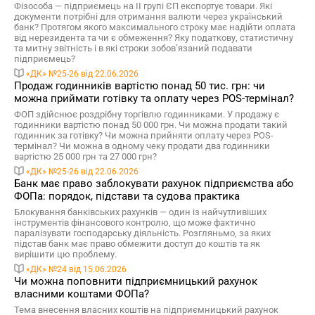
Фізособа — підприємець на ІІ групі ЄП експортує товари. Які
документи потрібні для отримання валюти через український
банк? Протягом якого максимального строку має надійти оплата
від нерезидента та чи є обмеження? Яку податкову, статистичну
та митну звітність і в які строки зобов’язаний подавати
підприємець?
«ДК» №25-26 від 22.06.2026
Продаж годинників вартістю понад 50 тис. грн: чи
можна приймати готівку та оплату через POS-термінал?
ФОП здійснює роздрібну торгівлю годинниками. У продажу є
годинники вартістю понад 50 000 грн. Чи можна продати такий
годинник за готівку? Чи можна прийняти оплату через POS-
термінал? Чи можна в одному чеку продати два годинники
вартістю 25 000 грн та 27 000 грн?
«ДК» №25-26 від 22.06.2026
Банк має право заблокувати рахунок підприємства або
ФОПа: порядок, підстави та судова практика
Блокування банківських рахунків — один із найчутливіших
інструментів фінансового контролю, що може фактично
паралізувати господарську діяльність. Розгляньмо, за яких
підстав банк має право обмежити доступ до коштів та як
вирішити цю проблему.
«ДК» №24 від 15.06.2026
Чи можна поповнити підприємницький рахунок
власними коштами ФОПа?
Тема внесення власних коштів на підприємницький рахунок