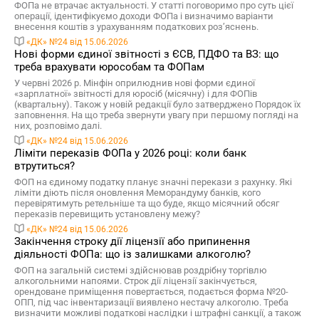
ФОПа не втрачає актуальності. У статті поговоримо про суть цієї
операції, ідентифікуємо доходи ФОПа і визначимо варіанти
внесення коштів з урахуванням податкових роз’яснень.
«ДК» №24 від 15.06.2026
Нові форми єдиної звітності з ЄСВ, ПДФО та ВЗ: що
треба врахувати юрособам та ФОПам
У червні 2026 р. Мінфін оприлюднив нові форми єдиної
«зарплатної» звітності для юросіб (місячну) і для ФОПів
(квартальну). Також у новій редакції було затверджено Порядок їх
заповнення. На що треба звернути увагу при першому погляді на
них, розповімо далі.
«ДК» №24 від 15.06.2026
Ліміти переказів ФОПа у 2026 році: коли банк
втрутиться?
ФОП на єдиному податку планує значні перекази з рахунку. Які
ліміти діють після оновлення Меморандуму банків, кого
перевірятимуть ретельніше та що буде, якщо місячний обсяг
переказів перевищить установлену межу?
«ДК» №24 від 15.06.2026
Закінчення строку дії ліцензії або припинення
діяльності ФОПа: що із залишками алкоголю?
ФОП на загальній системі здійснював роздрібну торгівлю
алкогольними напоями. Строк дії ліцензії закінчується,
орендоване приміщення повертається, подається форма №20-
ОПП, під час інвентаризації виявлено нестачу алкоголю. Треба
визначити можливі податкові наслідки і штрафні санкції, а також