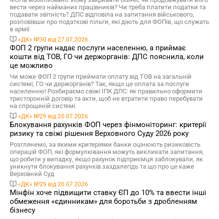
вести через найманих працівників? Чи треба платити податки та
подавати звітність? ДПС відповіла на запитання військового,
розповівши про податкові пільги, які діють для ФОПів, що служать
в армії
«ДК» №30 від 27.07.2026
ФОП 2 групи надає послуги населенню, а приймає
кошти від ТОВ, ГО чи держорганів: ДПС пояснила, коли
це можливо
Чи може ФОП 2 групи приймати оплату від ТОВ на загальній
системі, ГО чи держорганів? Так, якщо це оплата за послуги
населенню! Розбираємо свіжі ІПК ДПС: як правильно оформити
тристоронній договір та акти, щоб не втратити право перебувати
на спрощеній системі
«ДК» №29 від 20.07.2026
Блокування рахунків ФОП через фінмоніторинг: критерії
ризику та свіжі рішення Верховного Суду 2026 року
Розглянемо, за якими критеріями банки оцінюють ризиковість
операцій ФОП, які формулювання можуть викликати запитання,
що робити у випадку, якщо рахунок підприємця заблокували, як
уникнути блокування рахунків заздалегідь та що про це каже
Верховний Суд
«ДК» №29 від 20.07.2026
Мінфін хоче підвищити ставку ЄП до 10% та ввести інші
обмеження «єдинникам» для боротьби з дробленням
бізнесу