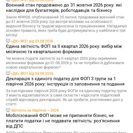
«ДК» №31 від 03.08.2026
Воєнний стан продовжено до 31 жовтня 2026 року: які
наслідки для бухгалтерів, роботодавців та бізнесу
Закон №4928, опублікований 25 липня, продовжив воєнний стан
до 31 жовтня 2026 року. Це вкотре впливає на особливості
ведення бізнесу та трудові відносини із працівниками. Нагадаємо
основні правила, яких треба буде дотримуватись у найближчі три
місяці
«ДК» №31 від 03.08.2026
Єдина звітність ФОП за II квартал 2026 року: вибір між
місячною та квартальною формами
Чи можна подати звітність за II квартал 2026 року окремими
місячними формами до 01.08.2026 р. та чи потрібно їх дублювати
новою квартальною формою?
«ДК» №31 від 03.08.2026
Декларація з єдиного податку для ФОП 3 групи за 1
півріччя 2026 року: інструкція із заповнення та подання
За наслідками півріччя 2026 року ФОПи на єдиному податку групи
3 мають відзвітуватися: а саме скласти і надіслати податковій
службі відповідну декларацію. Як це зробити, розглянемо далі у
статті
Звітність за півріччя – 2026
Мобілізований ФОП може не припиняти бізнес, не
платити податки і не подавати звітність: роз'яснення
від ДПС
ФОПа мобілізовано. Йому закривати бізнес чи продовжувати його