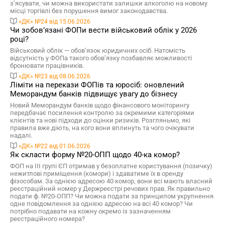
з’ясувати, чи можна використати залишки алкоголю на новому
місці торгівлі без порушення вимог законодавства.
«ДК» №24 від 15.06.2026
Чи зобов’язані ФОПи вести військовий облік у 2026
році?
Військовий облік — обов’язок юридичних осіб. Натомість
відсутність у ФОПа такого обов’язку позбавляє можливості
бронювати працівників.
«ДК» №23 від 08.06.2026
Ліміти на перекази ФОПів та юросіб: оновлений
Меморандум банків підвищує увагу до бізнесу
Новий Меморандум банків щодо фінансового моніторингу
передбачає посилення контролю за окремими категоріями
клієнтів та нові підходи до оцінки ризиків. Розгляньмо, які
правила вже діють, на кого вони вплинуть та чого очікувати
надалі.
«ДК» №22 від 01.06.2026
Як скласти форму №20-ОПП щодо 40-ка комор?
ФОП на ІІІ групі ЄП отримав у безоплатне користування (позичку)
нежитлові приміщення (комори) і здаватиме їх в оренду
фізособам. За однією адресою 40 комор, вони всі мають власний
реєстраційний номер у Держреєстрі речових прав. Як правильно
подати ф. №20-ОПП? Чи можна подати за принципом укрупнення
одне повідомлення за однією адресою на всі 40 комор? Чи
потрібно подавати на кожну окремо із зазначенням
реєстраційного номера?