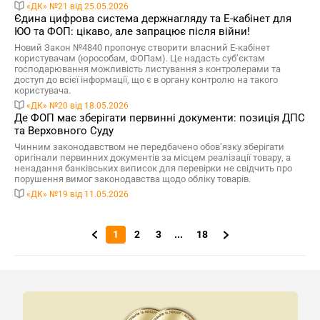
«ДК» №21 від 25.05.2026
Єдина цифрова система держнагляду та Е-кабінет для
ЮО та ФОП: цікаво, але запрацює після війни!
Новий Закон №4840 пропонує створити власний Е-кабінет
користувачам (юрособам, ФОПам). Це надасть суб’єктам
господарювання можливість листування з контролерами та
доступ до всієї інформації, що є в органу контролю на такого
користувача.
«ДК» №20 від 18.05.2026
Де ФОП має зберігати первинні документи: позиція ДПС
та Верховного Суду
Чинним законодавством не передбачено обов’язку зберігати
оригінали первинних документів за місцем реалізації товару, а
ненадання банківських виписок для перевірки не свідчить про
порушення вимог законодавства щодо обліку товарів.
«ДК» №19 від 11.05.2026
1
2
3
...
18