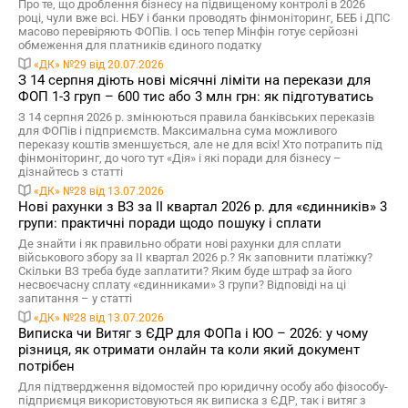
Про те, що дроблення бізнесу на підвищеному контролі в 2026
році, чули вже всі. НБУ і банки проводять фінмоніторинг, БЕБ і ДПС
масово перевіряють ФОПів. І ось тепер Мінфін готує серйозні
обмеження для платників єдиного податку
«ДК» №29 від 20.07.2026
З 14 серпня діють нові місячні ліміти на перекази для
ФОП 1-3 груп – 600 тис або 3 млн грн: як підготуватись
З 14 серпня 2026 р. змінюються правила банківських переказів
для ФОПів і підприємств. Максимальна сума можливого
переказу коштів зменшується, але не для всіх! Хто потрапить під
фінмоніторинг, до чого тут «Дія» і які поради для бізнесу –
дізнайтесь з статті
«ДК» №28 від 13.07.2026
Нові рахунки з ВЗ за ІІ квартал 2026 р. для «єдинників» 3
групи: практичні поради щодо пошуку і сплати
Де знайти і як правильно обрати нові рахунки для сплати
військового збору за ІІ квартал 2026 р.? Як заповнити платіжку?
Скільки ВЗ треба буде заплатити? Яким буде штраф за його
несвоєчасну сплату «єдинниками» 3 групи? Відповіді на ці
запитання – у статті
«ДК» №28 від 13.07.2026
Виписка чи Витяг з ЄДР для ФОПа і ЮО – 2026: у чому
різниця, як отримати онлайн та коли який документ
потрібен
Для підтвердження відомостей про юридичну особу або фізособу-
підприємця використовуються як виписка з ЄДР, так і витяг з