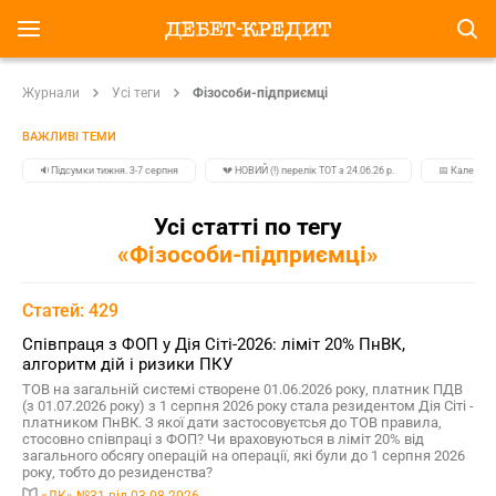
Журнали
Усі теги
Фізособи-підприємці
ВАЖЛИВІ ТЕМИ
🔉Підсумки тижня. 3-7 серпня
💔 НОВИЙ (!) перелік ТОТ з 24.06.26 р.
📅 Календар
Усі статті по тегу
«Фізособи-підприємці»
Статей: 429
Співпраця з ФОП у Дія Сіті-2026: ліміт 20% ПнВК,
алгоритм дій і ризики ПКУ
ТОВ на загальній системі створене 01.06.2026 року, платник ПДВ
(з 01.07.2026 року) з 1 серпня 2026 року стала резидентом Дія Сіті -
платником ПнВК. З якої дати застосовуєтсья до ТОВ правила,
стосовно співпраці з ФОП? Чи враховуються в ліміт 20% від
загального обсягу операцій на операції, які були до 1 серпня 2026
року, тобто до резиденства?