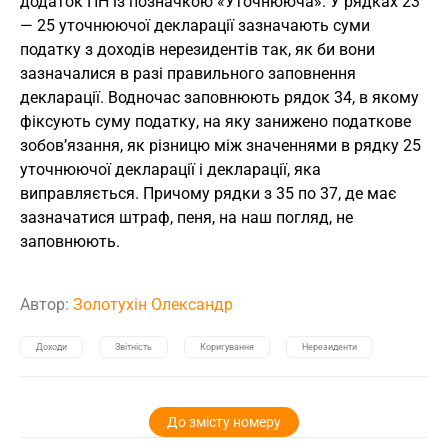
додаток ПН із позначкою «Уточнююча». У рядках 23
— 25 уточнюючої декларації зазначають суми
податку з доходів нерезидентів так, як би вони
зазначалися в разі правильного заповнення
декларації. Водночас заповнюють рядок 34, в якому
фіксують суму податку, на яку занижено податкове
зобов’язання, як різницю між значеннями в рядку 25
уточнюючої декларації і декларації, яка
виправляється. Причому рядки з 35 по 37, де має
зазначатися штраф, пеня, на наш погляд, не
заповнюють.
Автор:
Золотухін Олександр
Доходи
Звітність
Коригування
Нерезиденти
До змісту номеру