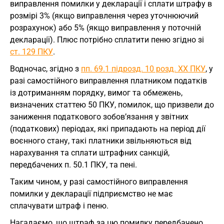
виправлення помилки у декларації і сплати штрафу в
розмірі 3% (якщо виправлення через уточнюючий
розрахунок) або 5% (якщо виправлення у поточній
декларації). Плюс потрібно сплатити пеню згідно зі
ст. 129 ПКУ
.
Водночас, згідно з
пп. 69.1 підрозд. 10 розд. ХХ ПКУ
, у
разі самостійного виправлення платником податків
із дотриманням порядку, вимог та обмежень,
визначених статтею 50 ПКУ, помилок, що призвели до
заниження податкового зобов’язання у звітних
(податкових) періодах, які припадають на період дії
воєнного стану, такі платники звільняються від
нарахування та сплати штрафних санкцій,
передбачених п. 50.1 ПКУ, та пені.
Таким чином, у разі самостійного виправлення
помилки у декларації підприємство не має
сплачувати штраф і пеню.
Нагадаємо, що штраф за цю помилку передбачено