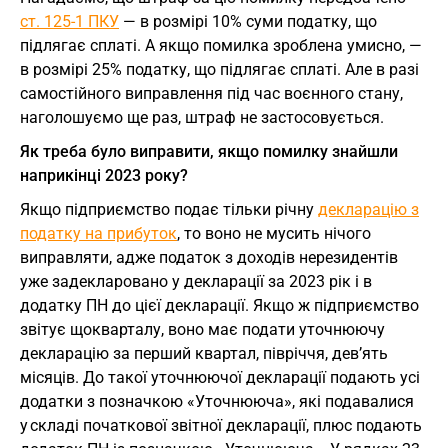
ст. 125-1 ПКУ
— в розмірі 10% суми податку, що
підлягає сплаті. А якщо помилка зроблена умисно, —
в розмірі 25% податку, що підлягає сплаті. Але в разі
самостійного виправлення під час воєнного стану,
наголошуємо ще раз, штраф не застосовується.
Як треба було виправити, якщо помилку знайшли
наприкінці 2023 року?
Якщо підприємство подає тільки річну
декларацію з
податку на прибуток
, то воно не мусить нічого
виправляти, адже податок з доходів нерезидентів
уже задекларовано у декларації за 2023 рік і в
додатку ПН до цієї декларації. Якщо ж підприємство
звітує щокварталу, воно має подати уточнюючу
декларацію за перший квартал, півріччя, дев’ять
місяців. До такої уточнюючої декларації подають усі
додатки з позначкою «Уточнююча», які подавалися
у складі початкової звітної декларації, плюс подають