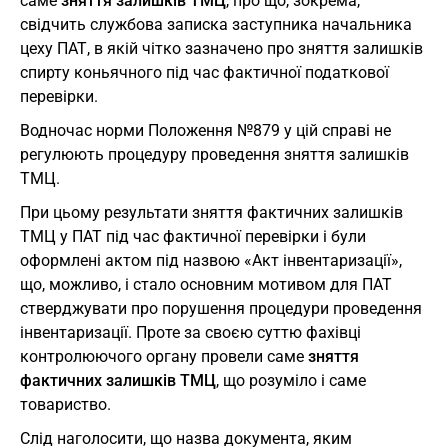
саме
зняття залишків ТМЦ
, про що, зокрема,
свідчить службова записка заступника начальника
цеху ПАТ, в якій чітко зазначено про зняття залишків
спирту коньячного під час фактичної податкової
перевірки.
Водночас норми Положення №879 у цій справі не
регулюють процедуру проведення зняття залишків
ТМЦ.
При цьому результати зняття фактичних залишків
ТМЦ у ПАТ під час фактичної перевірки і були
оформлені актом під назвою «Акт інвентаризації»,
що, можливо, і стало основним мотивом для ПАТ
стверджувати про порушення процедури проведення
інвентаризації. Проте за своєю суттю фахівці
контролюючого органу провели саме
зняття
фактичних залишків ТМЦ
, що розуміло і саме
товариство.
Слід наголосити, що назва документа, яким