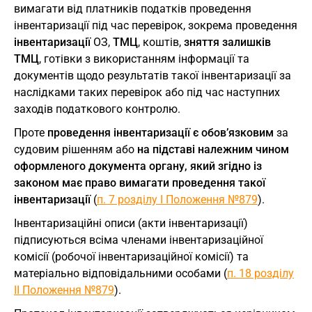
вимагати від платників податків проведення
інвентаризації під час перевірок, зокрема проведення
інвентаризації
ОЗ,
ТМЦ
, коштів,
зняття залишків
ТМЦ
, готівки з використанням інформації та
документів щодо результатів такої інвентаризації за
наслідками таких перевірок або під час наступних
заходів податкового контролю.
Проте
проведення інвентаризації є обов’язковим
за
судовим рішенням або
на підставі належним чином
оформленого документа органу, який згідно із
законом має право вимагати проведення такої
інвентаризації
(
п. 7 розділу І Положення №879
).
Інвентаризаційні описи (акти інвентаризації)
підписуються всіма членами інвентаризаційної
комісії (робочої інвентаризаційної комісії) та
матеріально відповідальними особами (
п. 18 розділу
ІІ Положення №879
).