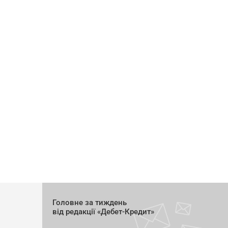
Головне за тиждень
від редакції «Дебет-Кредит»