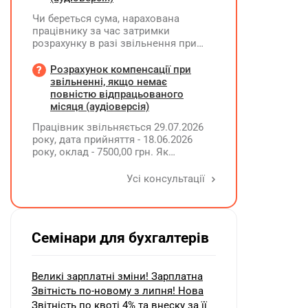
Чи береться сума, нарахована
працівнику за час затримки
розрахунку в разі звільнення при
обчсиленні середньомісячної
заробітної плати (винагороди), для
Розрахунок компенсації при
розрахунку внеску на підтримку
звільненні, якщо немає
працевлаштування осіб з
повністю відпрацьованого
інвалідністю?
місяця (аудіоверсія)
Працівник звільняється 29.07.2026
року, дата прийняття - 18.06.2026
року, оклад - 7500,00 грн. Як
розрахувати компенсацію трьох
невикористаних днів відпустки при
Усі консультації
звільненні?
Семінари для бухгалтерів
Великі зарплатні зміни! Зарплатна
Звітність по-новому з липня! Нова
Звітність по квоті 4% та внеску за її