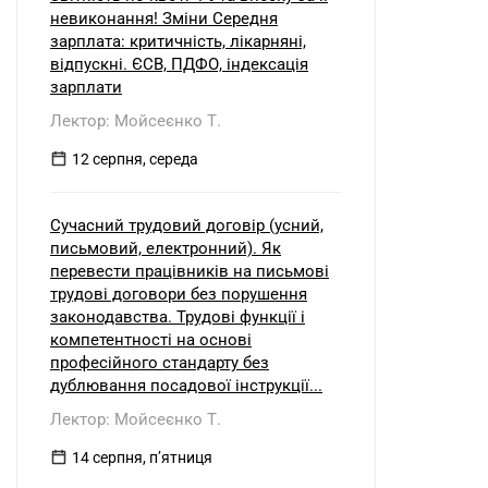
невиконання! Зміни Середня
зарплата: критичність, лікарняні,
відпускні. ЄСВ, ПДФО, індексація
зарплати
Лектор: Мойсеєнко Т.
12 серпня, середа
Сучасний трудовий договір (усний,
письмовий, електронний). Як
перевести працівників на письмові
трудові договори без порушення
законодавства. Трудові функції і
компетентності на основі
професійного стандарту без
дублювання посадової інструкції...
Лектор: Мойсеєнко Т.
14 серпня, пʼятниця