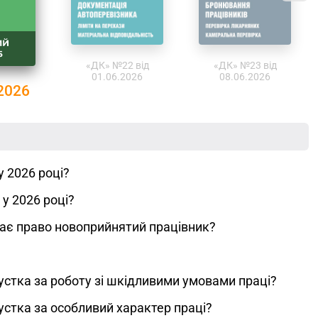
«ДК» №22 від
«ДК» №23 від
01.06.2026
08.06.2026
2026
 2026 році?
у 2026 році?
 має право новоприйнятий працівник?
пустка за роботу зі шкідливими умовами праці?
пустка за особливий характер праці?