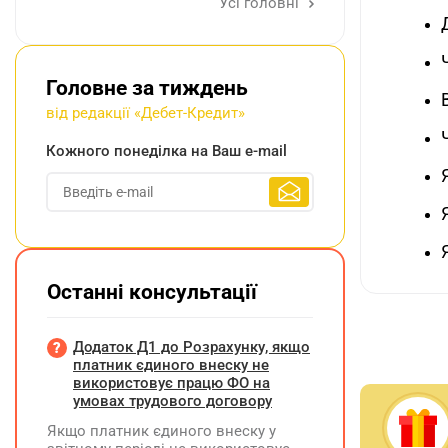
Усі головні
Головне за тиждень
від редакції «Дебет-Кредит»
Кожного понеділка на Ваш e-mail
Останні консультації
Додаток Д1 до Розрахунку, якщо
платник єдиного внеску не
використовує працю ФО на
умовах трудового договору
Якщо платник єдиного внеску у