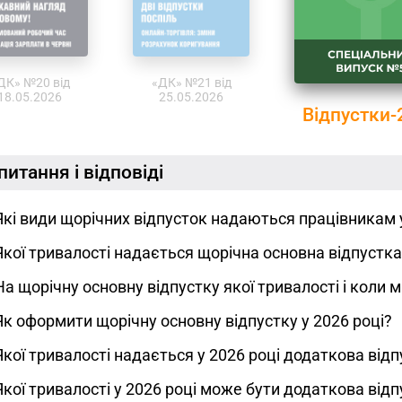
ДК» №20 від
«ДК» №21 від
18.05.2026
25.05.2026
Відпустки-
питання і відповіді
Які види щорічних відпусток надаються працівникам у
Якої тривалості надається щорічна основна відпустка 
На щорічну основну відпустку якої тривалості і коли
Як оформити щорічну основну відпустку у 2026 році?
Якої тривалості надається у 2026 році додаткова від
Якої тривалості у 2026 році може бути додаткова від