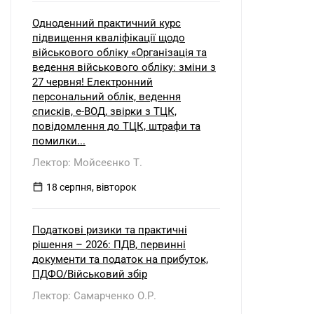
Одноденний практичний курс
підвищення кваліфікації щодо
військового обліку «Організація та
ведення військового обліку: зміни з
27 червня! Електронний
персональний облік, ведення
списків, е-ВОД, звірки з ТЦК,
повідомлення до ТЦК, штрафи та
помилки...
Лектор: Мойсеєнко Т.
18 серпня, вівторок
Податкові ризики та практичні
рішення – 2026: ПДВ, первинні
документи та податок на прибуток,
ПДФО/Військовий збір
Лектор: Самарченко О.Р.