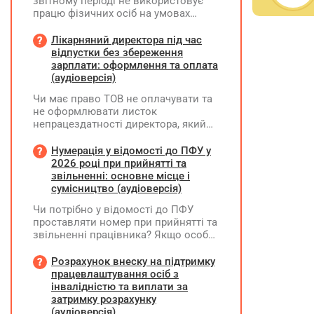
звітному періоді не використовує
працю фізичних осіб на умовах
трудового договору (контракту) або
на інших умовах, передбачених
Лікарняний директора під час
законодавством, Додаток Д1/
відпустки без збереження
Додаток ФІЗ-Д1 за відповідний
зарплати: оформлення та оплата
період не подається
(аудіоверсія)
Чи має право ТОВ не оплачувати та
не оформлювати листок
непрацездатності директора, який
перебуває у відпустці без
збереження заробітної плати під час
Нумерація у відомості до ПФУ у
призупинення діяльності
2026 році при прийнятті та
підприємства?
звільненні: основне місце і
сумісництво (аудіоверсія)
Чи потрібно у відомості до ПФУ
проставляти номер при прийнятті та
звільненні працівника? Якщо особа
одночасно працювала за основним
місцем роботи та за сумісництвом,
Розрахунок внеску на підтримку
чи рахується це як два роботодавці?
працевлаштування осіб з
інвалідністю та виплати за
затримку розрахунку
(аудіоверсія)