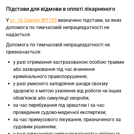
Підстави для відмови в оплаті лікарняного
У
ст. 16 Закону №1105
визначено підстави, за яких
допомога по тимчасовій непрацездатності не
надається.
Допомога по тимчасовій непрацездатності не
призначається:
у разі отримання застрахованою особою травми
або захворювання під час вчинення
кримінального правопорушення;
у разі умисного заподіяння шкоди своєму
здоров’ю з метою ухилення від роботи чи інших
обов’язків або симуляції хвороби;
за час перебування під арештом і за час
проведення судово-медичної експертизи;
за час примусового лікування, призначеного за
судовим рішенням;
у разі тимчасової непрацездатності у зв’язку із