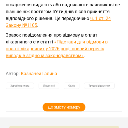
оскарження видають або надсилають заявникові не
пізніше ніж протягом п’яти днів після прийняття
відповідного рішення. Це передбачено
ч. 1 ст. 24
Закону №1105
.
Зразок повідомлення про відмову в оплаті
лікарняного є у статті
«Підстави для відмови в
оплаті лікарняних у 2026 році: повний перелік
випадків згідно із законодавством»
.
Автор:
Казначей Галина
Заробітна плата
Лікарняні
Облік
Трудові відносини
До змісту номеру