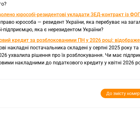
го?
волено юрособі-резидентові укладати ЗЕД-контракт із Ф
право юрособа — резидент України, яка перебуває на зага
і-підприємцю, яка є нерезидентом України?
вий кредит за розблокованими ПН у 2026 році: відображен
ві накладні постачальника складені у серпні 2025 року та 
2026 ухвалила рішення про їх розблокування. Чи має підп
овими накладними до податкового кредиту у квітні 2026 р
До змісту номер