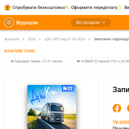
Спробувати безкоштовно
Оформити передплату
Ви
Журнали
Всі розділи
Журнали
2026
«ДК» №22 від 01.06.2026
Запитання і відповіді
ВАЖЛИВІ ТЕМИ
🔉Підсумки тижня. 27-31 липня
💔 НОВИЙ (!) перелік ТОТ з 24.06
Запи
Чи опл
Працівн