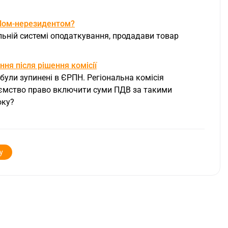
ОПом-нерезидентом?
льній системі оподаткування, продадави товар
ня після рішення комісії
були зупинені в ЄРПН. Регіональна комісія
риємство право включити суми ПДВ за такими
оку?
у