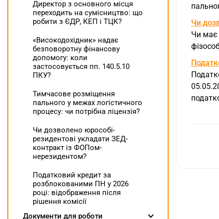
Директор з основного місця
пально
переходить на сумісництво: що
робити з ЄДР, КЕП і ТЦК?
Чи доз
Чи має 
«Високодохідник» надає
фізособ
безповоротну фінансову
допомогу: коли
Податко
застосовується пп. 140.5.10
Податко
ПКУ?
05.05.
Тимчасове розміщення
податк
пального у межах логістичного
процесу: чи потрібна ліцензія?
Чи дозволено юрособі-
резидентові укладати ЗЕД-
контракт із ФОПом-
нерезидентом?
Податковий кредит за
розблокованими ПН у 2026
році: відображення після
рішення комісії
Документи для роботи