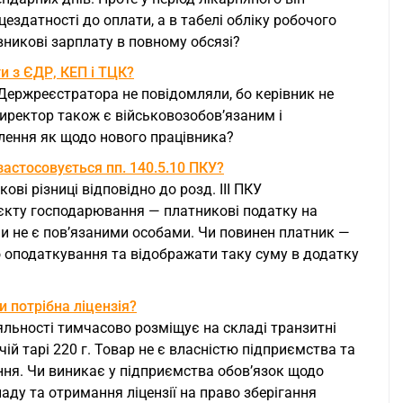
здатності до оплати, а в табелі обліку робочого
вникові зарплату в повному обсязі?
и з ЄДР, КЕП і ТЦК?
Держреєстратора не повідомляли, бо керівник не
Директор також є військовозобов’язаним і
лення як щодо нового працівника?
астосовується пп. 140.5.10 ПКУ?
ві різниці відповідно до розд. ІІІ ПКУ
’єкту господарювання — платникові податку на
ни не є пов’язаними особами. Чи повинен платник —
 оподаткування та відображати таку суму в додатку
 потрібна ліцензія?
яльності тимчасово розміщує на складі транзитні
ій тарі 220 г. Товар не є власністю підприємства та
ння. Чи виникає у підприємства обов’язок щодо
аду та отримання ліцензії на право зберігання