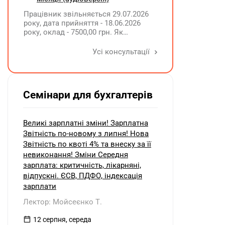
Працівник звільняється 29.07.2026
року, дата прийняття - 18.06.2026
року, оклад - 7500,00 грн. Як
розрахувати компенсацію трьох
невикористаних днів відпустки при
Усі консультації
звільненні?
Семінари для бухгалтерів
Великі зарплатні зміни! Зарплатна
Звітність по-новому з липня! Нова
Звітність по квоті 4% та внеску за її
невиконання! Зміни Середня
зарплата: критичність, лікарняні,
відпускні. ЄСВ, ПДФО, індексація
зарплати
Лектор: Мойсеєнко Т.
12 серпня, середа