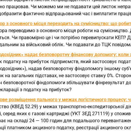
о працював. Чи можемо ми не подавати цей листок непраце
добразити фактично відпрацьований час і виплатити праці
р з основного місця переходить на сумісництво: що робит
ра переводимо з основного місця роботи на сумісництво. 
ься. Чи правомірно це і чи потрібно перевипускати КЕП? 
дальним за військовий облік. Чи подавати до ТЦК повідом
дохідник» надає безповоротну фінансову допомогу: коли з
 податку на прибуток підприємств, який застосовує податко
кодохідник»), надав безповоротну фіндопомогу іншому суб
к на загальних підставах, не застосовує ставку 0%. Сторо
ч безповоротної фіндопомоги збільшувати фінрезультат до
екларації з податку на прибуток?
ве розміщення пального у межах логістичного процесу: чи
тво (КВЕД 52.29) у межах транспортно-експедиторської ді
, серед яких є газові картриджі (УКТ ЗЕД 271119) у споживч
ває на складі 24 — 100 годин для подальшого перевантаже
ції платником акцизного податку, реєстрації акцизного скл