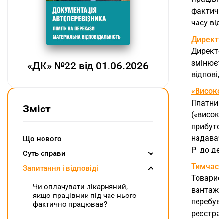
фактичн
часу ві
Директо
Директо
змінюєт
«ДК» №22 від 01.06.2026
відпові
«Високо
Платник
Зміст
(«висо
прибуто
надава
Що нового
РІ до д
Суть справи
Тимчасо
Запитання і відповіді
Товарис
Чи оплачувати лікарняний,
вантажі
якщо працівник під час нього
перебу
фактично працював?
реєстра