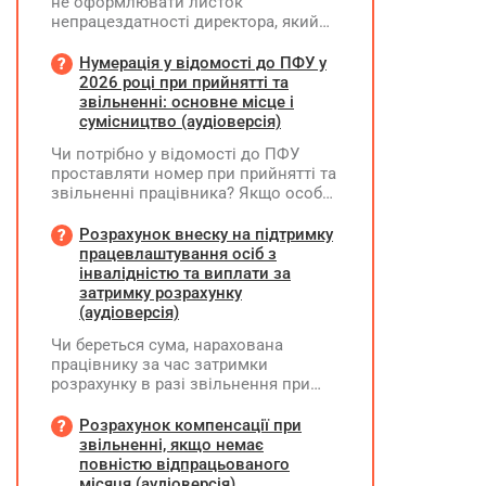
не оформлювати листок
непрацездатності директора, який
перебуває у відпустці без
збереження заробітної плати під час
Нумерація у відомості до ПФУ у
призупинення діяльності
2026 році при прийнятті та
підприємства?
звільненні: основне місце і
сумісництво (аудіоверсія)
Чи потрібно у відомості до ПФУ
проставляти номер при прийнятті та
звільненні працівника? Якщо особа
одночасно працювала за основним
місцем роботи та за сумісництвом,
Розрахунок внеску на підтримку
чи рахується це як два роботодавці?
працевлаштування осіб з
інвалідністю та виплати за
затримку розрахунку
(аудіоверсія)
Чи береться сума, нарахована
працівнику за час затримки
розрахунку в разі звільнення при
обчсиленні середньомісячної
заробітної плати (винагороди), для
Розрахунок компенсації при
розрахунку внеску на підтримку
звільненні, якщо немає
працевлаштування осіб з
повністю відпрацьованого
інвалідністю?
місяця (аудіоверсія)