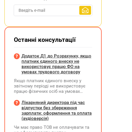
Останні консультації
Додаток Д1 до Розрахунку, якщо
платник єдиного внеску не
використовує працю ФО на
умовах трудового договору
Якщо платник єдиного внеску у
звітному періоді не використовує
працю фізичних осіб на умовах
трудового договору (контракту) або
на інших умовах, передбачених
Лікарняний директора під час
законодавством, Додаток Д1/
відпустки без збереження
Додаток ФІЗ-Д1 за відповідний
зарплати: оформлення та оплата
період не подається
(аудіоверсія)
Чи має право ТОВ не оплачувати та