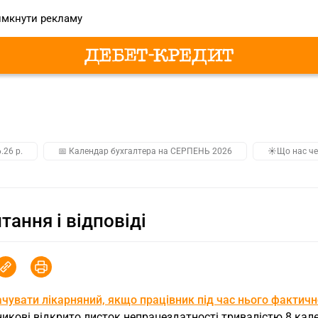
мкнути рекламу
.26 р.
📅 Календар бухгалтера на СЕРПЕНЬ 2026
☀️Що нас че
тання і відповіді
ачувати лікарняний, якщо працівник під час нього фактич
икові відкрито листок непрацездатності тривалістю 8 кален