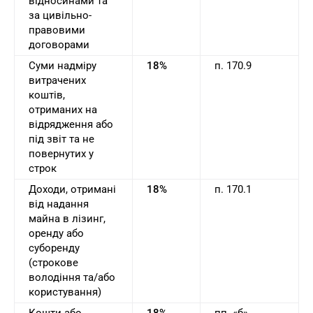
відносинами та
за цивільно-
правовими
договорами
Суми надміру
18%
п. 170.9
витрачених
коштів,
отриманих на
відрядження або
під звіт та не
повернутих у
строк
Доходи, отримані
18%
п. 170.1
від надання
майна в лізинг,
оренду або
суборенду
(строкове
володіння та/або
користування)