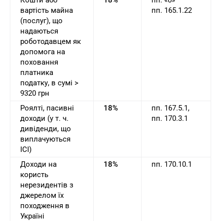
Кошти або
18%
пп. «б»
вартість майна
пп. 165.1.22
(послуг), що
надаються
роботодавцем як
допомога на
поховання
платника
податку, в сумі >
9320 грн
Роялті, пасивні
18%
пп. 167.5.1,
доходи (у т. ч.
пп. 170.3.1
дивіденди, що
виплачуються
ІСІ)
Доходи на
18%
пп. 170.10.1
користь
нерезидентів з
джерелом їх
походження в
Україні