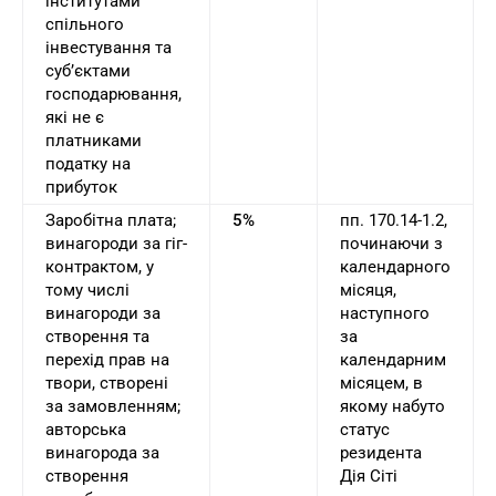
інститутами
спільного
інвестування та
суб’єктами
господарювання,
які не є
платниками
податку на
прибуток
Заробітна плата;
5%
пп. 170.14-1.2,
винагороди за гіг-
починаючи з
контрактом, у
календарного
тому числі
місяця,
винагороди за
наступного
створення та
за
перехід прав на
календарним
твори, створені
місяцем, в
за замовленням;
якому набуто
авторська
статус
винагорода за
резидента
створення
Дія Сіті