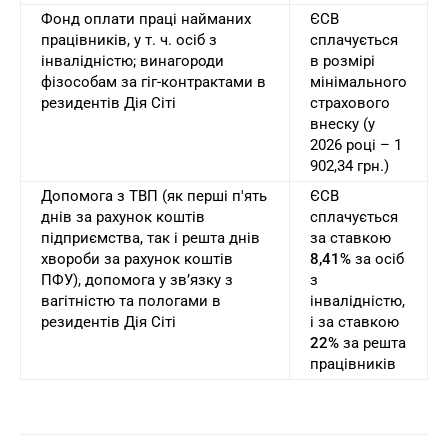
Фонд оплати праці найманих
ЄСВ
працівників, у т. ч. осіб з
сплачується
інвалідністю; винагороди
в розмірі
фізособам за гіг-контрактами в
мінімального
резидентів Дія Сіті
страхового
внеску (у
2026 році – 1
902,34 грн.)
Допомога з ТВП (як перші п'ять
ЄСВ
днів за рахунок коштів
сплачується
підприємства, так і решта днів
за ставкою
хвороби за рахунок коштів
8,41%
за осіб
ПФУ), допомога у зв’язку з
з
вагітністю та пологами в
інвалідністю,
резидентів Дія Сіті
і за ставкою
22%
за решта
працівників