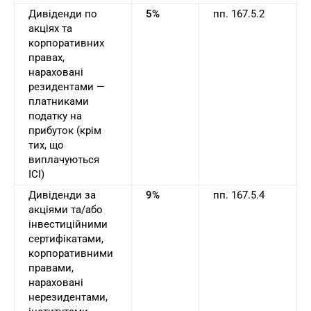
Дивіденди по
5%
пп. 167.5.2
акціях та
корпоративних
правах,
нараховані
резидентами —
платниками
податку на
прибуток (крім
тих, що
виплачуються
ІСІ)
Дивіденди за
9%
пп. 167.5.4
акціями та/або
інвестиційними
сертифікатами,
корпоративними
правами,
нараховані
нерезидентами,