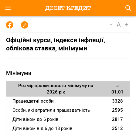
-
A
+
Oфіційні курси, індекcи інфляції,
облікова ставка, мінімуми
Мінімуми
Розмір прожиткового мінімуму на
з
2026 рік
01.01
Працездатні особи
3328
Особи, які втратили працездатність
2595
Діти віком до 6 років
2817
Діти віком від 6 до 18 років
3512