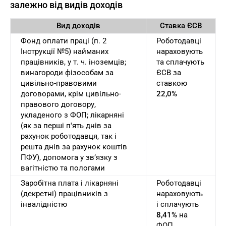
залежно від видів доходів
Вид доходів
Ставка ЄСВ
Фонд оплати праці (п. 2
Роботодавці
Інструкції №5) найманих
нараховують
працівників, у т. ч. іноземців;
та сплачують
винагороди фізособам за
ЄСВ за
цивільно-правовими
ставкою
договорами, крім цивільно-
22,0%
правового договору,
укладеного з ФОП; лікарняні
(як за перші п'ять днів за
рахунок роботодавця, так і
решта днів за рахунок коштів
ПФУ), допомога у зв’язку з
вагітністю та пологами
Заробітна плата і лікарняні
Роботодавці
(декретні) працівників з
нараховують
інвалідністю
і сплачують
8,41%
на
ФОП