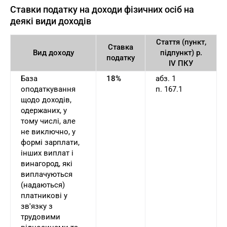
Ставки податку на доходи фізичних осіб на
деякі види доходів
Стаття (пункт,
Ставка
Вид доходу
підпункт) р.
податку
IV ПКУ
База
18%
абз. 1
оподаткування
п. 167.1
щодо доходів,
одержаних, у
тому числі, але
не виключно, у
формі зарплати,
інших виплат і
винагород, які
виплачуються
(надаються)
платникові у
зв'язку з
трудовими