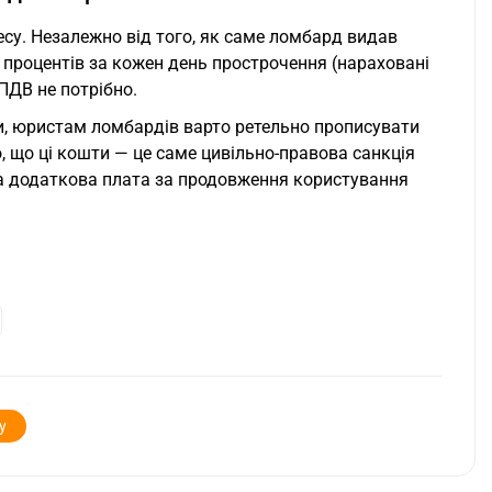
есу. Незалежно від того, як саме ломбард видав
процентів за кожен день прострочення (нараховані
ПДВ не потрібно.
ки, юристам ломбардів варто ретельно прописувати
о, що ці кошти — це саме цивільно-правова санкція
ана додаткова плата за продовження користування
у