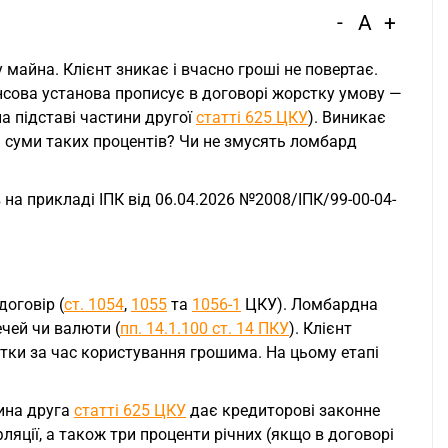
-
A
+
майна. Клієнт зникає і вчасно гроші не повертає.
нсова установа прописує в договорі жорстку умову —
а підставі частини другої
статті 625 ЦКУ
). Виникає
 суми таких процентів? Чи не змусять ломбард
 на прикладі ІПК від 06.04.2026 №2008/ІПК/99-00-04-
договір (
ст. 1054
,
1055
та
1056-1
ЦКУ). Ломбардна
ечей чи валюти (
пп. 14.1.100 ст. 14 ПКУ
). Клієнт
отки за час користування грошима. На цьому етапі
тина друга
статті 625 ЦКУ
дає кредиторові законне
фляції, а також три проценти річних (якщо в договорі