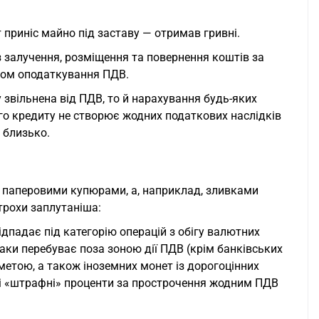
 приніс майно під заставу — отримав гривні.
із залучення, розміщення та повернення коштів за
том оподаткування ПДВ.
 звільнена від ПДВ, то й нарахування будь-яких
го кредиту не створює жодних податкових наслідків
 близько.
не паперовими купюрами, а, наприклад, зливками
трохи заплутаніша:
падає під категорію операцій з обігу валютних
таки перебуває поза зоною дії ПДВ (крім банківських
метою, а також іноземних монет із дорогоцінних
, і «штрафні» проценти за прострочення жодним ПДВ