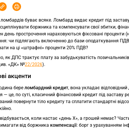
 ломбардів буває всяке. Ломбард видає кредит під заставу 
сциплінувати боржника та компенсувати свої збитки, фіна
н день прострочення нараховуються фіксовані проценти (н
ння: чи підлягають включенню до бази оподаткування ПДВ
вати на ці «штрафні» проценти 20% ПДВ?
о, як ДПС трактує плату за забудькуватість позичальників
див. «ДК» №
22/2026
).
ві акценти
юдина бере
ломбардний кредит
, вона укладає відповідний 
я — це, по суті, класичний фінансовий кредит під заставу р
заний повернути тіло кредиту та сплатити стандартні відс
кійно.
відбувається, коли настає «день Х», а грошей немає? Час
вимагати від боржника
компенсації
: борг з урахуванням ін