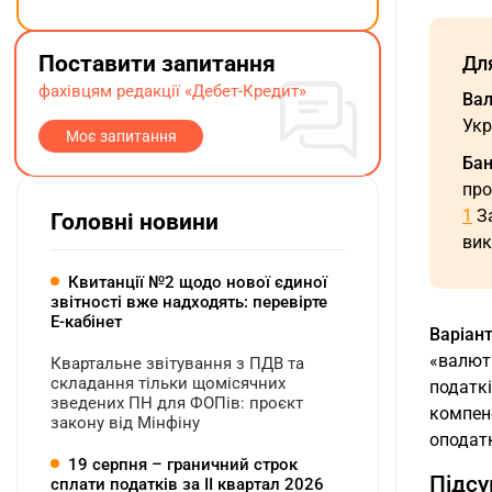
Поставити запитання
Дл
фахівцям редакції «Дебет-Кредит»
Вал
Укр
Моє запитання
Бан
про
1
За
Головні новини
вик
Квитанції №2 щодо нової єдиної
звітності вже надходять: перевірте
Е-кабінет
Варіант
«валютн
Квартальне звітування з ПДВ та
складання тільки щомісячних
податкі
зведених ПН для ФОПів: проєкт
компенс
закону від Мінфіну
оподат
19 серпня – граничний строк
Підсу
сплати податків за ІI квартал 2026