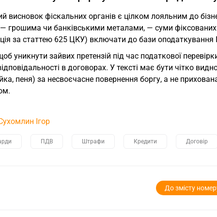
й висновок фіскальних органів є цілком лояльним до бізн
 — грошима чи банківськими металами, — суми фіксованих 
ція за статтею 625 ЦКУ) включати до бази оподаткування 
щоб уникнути зайвих претензій під час податкової перевір
ідповідальності в договорах. У тексті має бути чітко видн
йка, пеня) за несвоєчасне повернення боргу, а не прихов
ом.
Сухомлин Ігор
арди
ПДВ
Штрафи
Кредити
Договір
До змісту номер