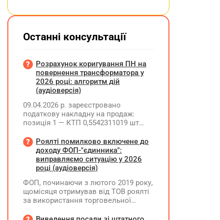
Останні консультації
Розрахунок коригування ПН на
повернення трансформатора у
2026 році: алгоритм дій
(аудіоверсія)
09.04.2026 р. зареєстровано
податкову накладну на продаж:
позиція 1 — КТП 0,5542311019 шт
(ціна 373885,82, сума 207219,15, ПДВ
41443,83); позиція 2 —
Роялті помилково включене до
трансформатор 1 шт (ціна 201130,20,
доходу ФОП-"єдинника":
сума 201130,20, ПДВ 40226,04).
виправляємо ситуацію у 2026
25.06.2026 р. покупець повернув
році (аудіоверсія)
трансформатор. Як правильно
ФОП, починаючи з лютого 2019 року,
скласти розрахунок коригування?
щомісяця отримував від ТОВ роялті
за використання торговельної
марки. Усі отримані суми ФОП
включав до доходу платника ЄП та
Виведення посади зі штатного