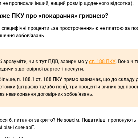
 не прописали інший, вищий розмір щоденного відсотка).
же ПКУ про «покарання» гривнею?
 специфічні проценти «за прострочення» є не платою за по
ушення зобов’язань
.
 зрозуміти, чи є тут ПДВ, зазирнімо у
ст. 188 ПКУ
. Вона ч
одячи з договірної вартості послуги.
більше, п. 188.1 ст. 188 ПКУ прямо зазначає, що до складу 
стойки (штрафів та/або пені), три проценти річних від прос
ез невиконання договірних зобов’язань.
ся б, питання закрито? Не зовсім. Податківці пропонують
 різні сценарії.