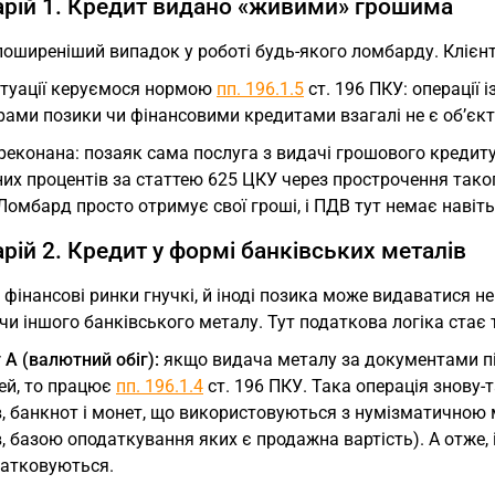
рій 1. Кредит видано «живими» грошима
оширеніший випадок у роботі будь-якого ломбарду. Клієнт
ситуації керуємося нормою
пп. 196.1.5
ст. 196 ПКУ: операції 
рами позики чи фінансовими кредитами взагалі не є об’єк
еконана: позаяк сама послуга з видачі грошового кредиту
их процентів за статтею 625 ЦКУ через прострочення тако
Ломбард просто отримує свої гроші, і ПДВ тут немає навіть
рій 2. Кредит у формі банківських металів
 фінансові ринки гнучкі, й іноді позика може видаватися 
чи іншого банківського металу. Тут податкова логіка стає 
 А (валютний обіг):
якщо видача металу за документами під
ей, то працює
пп. 196.1.4
ст. 196 ПКУ. Така операція знову-
, банкнот і монет, що використовуються з нумізматичною 
, базою оподаткування яких є продажна вартість). А отже
датковуються.