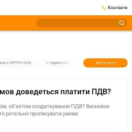
Контакти
Мої статті
кає у СЕРПНІ 2026
📈 Індексація у СЕРПНІ
2️⃣0️⃣2️⃣7️⃣ Усі клю
умов доведеться платити ПДВ?
дом, об’єктом оподаткування ПДВ? Висновок
то ретельно прописувати умови