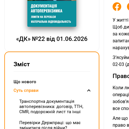
У житті
Щоб ди
за коже
«ДК» №22 від 01.06.2026
запита
нараху
З’ясуйм
Зміст
02-03 (
Право
Що нового
Коли л
Суть справи
операці
зобов’я
Транспортна документація
автоперевізника: договір, ТТН,
все спо
CMR, подорожній лист та інші
Але що 
Перевірки Держпраці: що має
право 
змінитися після війни?