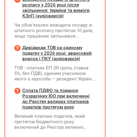
оподатковував за ставкою 5%.
розпису у 2026 році після
Водночас ТОВ при виплаті роялті не
звільнення: терміни та вимоги
утримувало ПДФО та ВЗ. Як зараз
КЗпП (аудіоверсія)
можна виправити цю ситуацію? Чи
Чи обов’язково виводити посаду зі
потрібно відображати отримані суми
штатного розпису протягом 10 днів,
у декларації "єдинника" за II квартал
якщо працівник звільнився
2026 року? Чи можуть виникнути
(розрахувався)?
питання з боку ДПС, якщо цього не
Дивіденди ТОВ на єдиному
зробити?
податку у 2026 році: авансовий
внесок і ПКУ (аудіоверсія)
ТОВ - платник ЄП (ІІІ група, ставка
5%, без ПДВ), єдиним учасником
якого є юрособа — резидент України,
у 2026 році планує розподілити та
виплатити дивіденди за рахунок
Сплата ПДФО та подання
нерозподіленого прибутку 2024–
Розрахунку ЮО при включенні
2025 років у сумі 15 млн грн. Які
до Реєстру великих платників
податкові наслідки виникають у
податків протягом року
ТОВ-емітента?
Великий платник податків, який
протягом бюджетного року
включений до Реєстру великих
платників податків, сплачує ПДФО