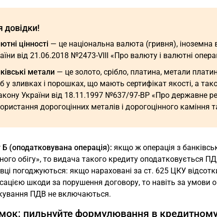
я довідки!
ютні цінності
— це національна валюта (гривня), іноземна
аїни від 21.06.2018 №2473-VIII «Про валюту і валютні операц
ківські метали
— це золото, срібло, платина, метали плати
б у зливках і порошках, що мають сертифікат якості, а так
кону України від 18.11.1997 №637/97-ВР «Про державне р
ористання дорогоцінних металів і дорогоцінного каміння т
 Б (оподатковувана операція):
якщо ж операція з банківсь
ого обігу», то видача такого кредиту оподатковується ПД
вці погоджуються: якщо нараховані за ст. 625 ЦКУ відсотк
ацією шкоди за порушення договору, то навіть за умови о
кування ПДВ не включаються.
мок: пильнуйте формулювання в кредитному