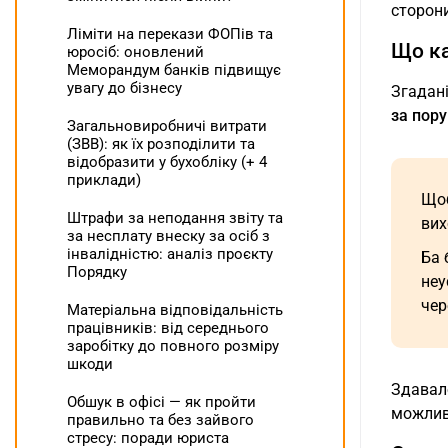
сторони
Ліміти на перекази ФОПів та
Що ка
юросіб: оновлений
Меморандум банків підвищує
увагу до бізнесу
Згадані
за пор
Загальновиробничі витрати
(ЗВВ): як їх розподілити та
відобразити у бухобліку (+ 4
приклади)
Щоб
Штрафи за неподання звіту та
вих
за несплату внеску за осіб з
інвалідністю: аналіз проєкту
Ба 
Порядку
неу
чер
Матеріальна відповідальність
працівників: від середнього
заробітку до повного розміру
шкоди
Здавало
Обшук в офісі — як пройти
можливі
правильно та без зайвого
стресу: поради юриста