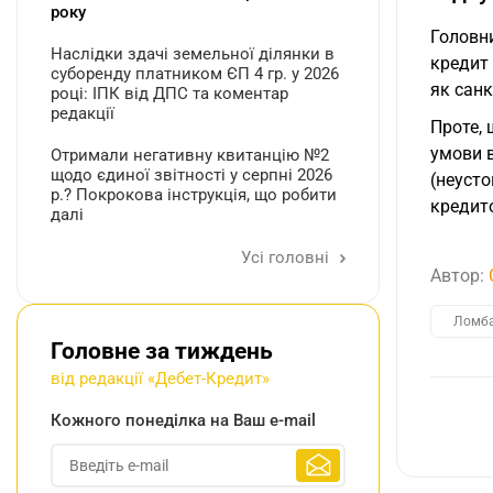
року
Головни
Наслідки здачі земельної ділянки в
кредит
суборенду платником ЄП 4 гр. у 2026
як санк
році: ІПК від ДПС та коментар
редакції
Проте, 
умови в
Отримали негативну квитанцію №2
щодо єдиної звітності у серпні 2026
(неусто
р.? Покрокова інструкція, що робити
кредит
далі
Усі головні
Автор:
Ломб
Головне за тиждень
від редакції «Дебет-Кредит»
Кожного понеділка на Ваш e-mail