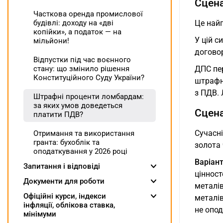
Сцена
Часткова оренда промислової
Це найп
будівлі: доходу на «дві
копійки», а податок — на
У цій 
мільйони!
догово
Відпустки під час воєнного
ДПС пер
стану: що змінило рішення
Конституційного Суду України?
штрафн
з ПДВ. 
Штрафні проценти ломбардам:
за яких умов доведеться
Сцена
платити ПДВ?
Сучасні
Отримання та використання
гранта: бухоблік та
золота 
оподаткування у 2026 році
Варіант
Запитання і відповіді
цінност
Документи для роботи
металів
Oфіційні курси, індекcи
металів
інфляції, облікова ставка,
не опо
мінімуми