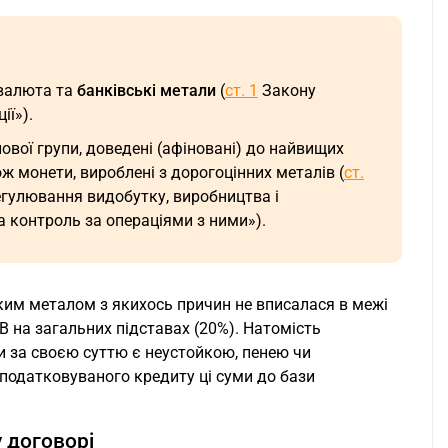
 валюта та
банківські метали
(
ст. 1
Закону
ії»).
нової групи, доведені (афіновані) до найвищих
ож монети, вироблені з дорогоцінних металів (
ст.
егулювання видобутку, виробництва і
а контроль за операціями з ними»).
ким металом з якихось причин не вписалася в межі
В на загальних підставах (20%). Натомість
и за своєю суттю є неустойкою, пенею чи
податковуваного кредиту ці суми до бази
 договорі