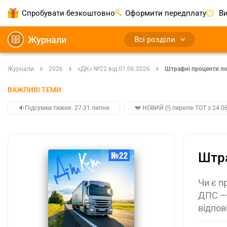
Спробувати безкоштовно
Оформити передплату
Ви
Журнали
Всі розділи
Журнали
2026
«ДК» №22 від 01.06.2026
Штрафні проценти ло
ВАЖЛИВІ ТЕМИ
🔉Підсумки тижня. 27-31 липня
💔 НОВИЙ (!) перелік ТОТ з 24.06
Штра
Чи є п
ДПС — 
відпов