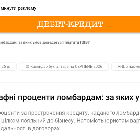
мкнути рекламу
мбардам: за яких умов доведеться платити ПДВ?
.26 р.
📅 Календар бухгалтера на СЕРПЕНЬ 2026
☀️Що нас че
фні проценти ломбардам: за яких 
роценти за прострочення кредиту, наданого ломбар
цілком лояльний до бізнесу. Натомість юристам вар
ідальності в договорах.