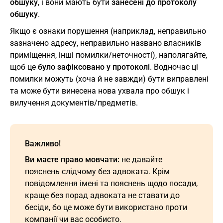
обшуку
, і вони мають бути
занесені до протоколу
обшуку
.
Якщо є ознаки порушення (наприклад, неправильно
зазначено адресу, неправильно названо власників
приміщення, інші помилки/неточності), наполягайте,
щоб це
було зафіксовано у протоколі
. Водночас ці
помилки можуть (хоча й не завжди) бути виправлені
та може бути винесена нова ухвала про обшук і
вилучення документів/предметів.
Важливо!
Ви маєте право мовчати:
не давайте
пояснень слідчому без адвоката. Крім
повідомлення імені та пояснень щодо посади,
краще без порад адвоката не ставати до
бесіди, бо це може бути використано проти
компанії чи вас особисто.