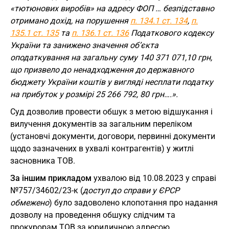
«тютюнових виробів» на адресу ФОП … безпідставно
отримано дохід, на порушення
п. 134.1 ст. 134
,
п.
135.1 ст. 135
та
п. 136.1 ст. 136
Податкового кодексу
України та занижено значення об’єкта
оподаткування на загальну суму 140 371 071,10 грн,
що призвело до ненадходження до державного
бюджету України коштів у вигляді несплати податку
на прибуток у розмірі 25 266 792, 80 грн….».
Суд дозволив провести обшук з метою відшукання і
вилучення документів за загальним переліком
(установчі документи, договори, первинні документи
щодо зазначених в ухвалі контрагентів) у житлі
засновника ТОВ.
За іншим прикладом
ухвалою від 10.08.2023 у справі
№757/34602/23-к (
доступ до справи у ЄРСР
обмежено
) було задоволено клопотання про надання
дозволу на проведення обшуку слідчим та
прокурорам ТОВ за юридичною адресою.