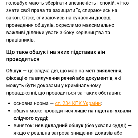
головбух мають зберігати впевненість і спокій, чітко
знати свої права та захищати їх, спираючись на
закон. Отже, спираючись на сучасний досвід
проведення обшуків, окреслимо максимально
важливі ділянки уваги з боку керівництва та
працівників.
Що таке обшук і на яких підставах він
проводиться
Обшук
— це слідча дія, що має на меті
виявлення,
фіксацію та вилучення речей або документів
, які
можуть бути доказами у кримінальному
провадженні, що проводиться за таких обставин:
основна норма —
ст. 234 КПК України
;
обшук може проводитися
лише на підставі ухвали
слідчого судді
;
виняток:
невідкладний обшук
(без ухвали судді) —
якщо є реальна загроза знищення доказів або