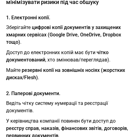
мінімізувати ризики під час обшуку
1. Електронні копії.
Зберігайте
цифрові копії документів у захищених
хмарних сервісах (Google Drive, OneDrive, Dropbox
тощо)
.
Доступ до електронних копій має бути
чітко
документований
, хто змінював/переглядав).
Майте
резервні копії на зовнішніх носіях (жорстких
дисках/Flesh)
.
2. Паперові документи.
Ведіть чітку систему нумерації та реєстрації
документів.
У керівництва компанії повинен бути доступ до
реєстру справ, наказів, фінансових звітів, договорів,
первинних документів
.