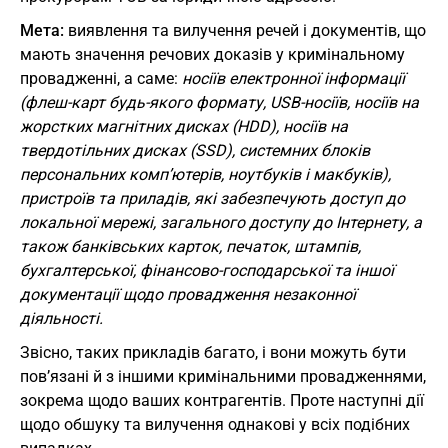
Мета:
виявлення та вилучення речей і документів, що
мають значення речових доказів у кримінальному
провадженні, а саме:
носіїв електронної інформації
(флеш-карт будь-якого формату, USB-носіїв, носіїв на
жорстких магнітних дисках (HDD), носіїв на
твердотільних дисках (SSD), системних блоків
персональних комп’ютерів, ноутбуків і макбуків),
пристроїв та приладів, які забезпечують доступ до
локальної мережі, загального доступу до Інтернету, а
також банківських карток, печаток, штампів,
бухгалтерської, фінансово-господарської та іншої
документації щодо провадження незаконної
діяльності.
Звісно, таких прикладів багато, і вони можуть бути
пов’язані й з іншими кримінальними провадженнями,
зокрема щодо ваших контрагентів. Проте наступні дії
щодо обшуку та вилучення однакові у всіх подібних