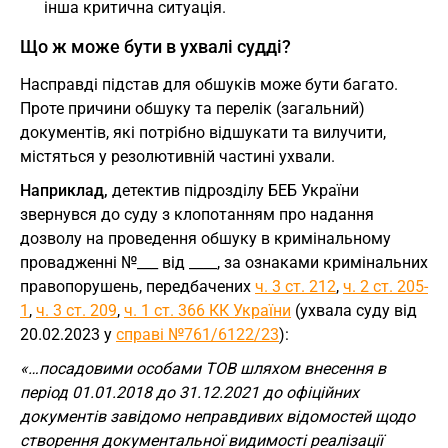
інша критична ситуація.
Що ж може бути в ухвалі судді?
Насправді підстав для обшуків може бути багато.
Проте причини обшуку та перелік (загальний)
документів, які потрібно відшукати та вилучити,
містяться у резолютивній частині ухвали.
Наприклад,
детектив підрозділу БЕБ України
звернувся до суду з клопотанням про надання
дозволу на проведення обшуку в кримінальному
провадженні №___ від ____, за ознаками кримінальних
правопорушень, передбачених
ч. 3 ст. 212
,
ч. 2 ст. 205-
1
,
ч. 3 ст. 209
,
ч. 1 ст. 366 КК України
(ухвала суду від
20.02.2023 у
справі №761/6122/23
):
«…посадовими особами ТОВ шляхом внесення в
період 01.01.2018 до 31.12.2021 до офіційних
документів завідомо неправдивих відомостей щодо
створення документальної видимості реалізації