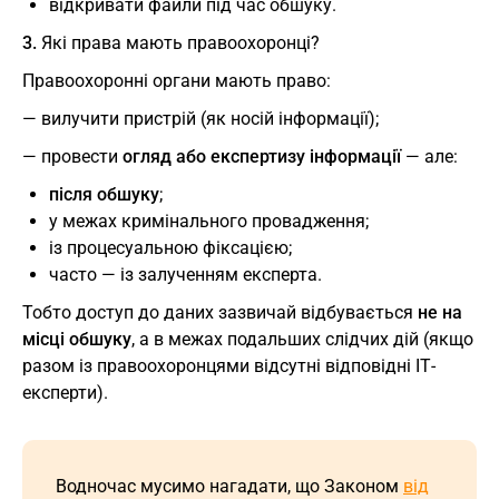
відкривати файли під час обшуку.
3.
Які права мають правоохоронці?
Правоохоронні органи мають право:
— вилучити пристрій (як носій інформації);
— провести
огляд або експертизу інформації
— але:
після обшуку
;
у межах кримінального провадження;
із процесуальною фіксацією;
часто — із залученням експерта.
Тобто доступ до даних зазвичай відбувається
не на
місці обшуку
, а в межах подальших слідчих дій (якщо
разом із правоохоронцями відсутні відповідні ІТ-
експерти).
Водночас мусимо нагадати, що Законом
від