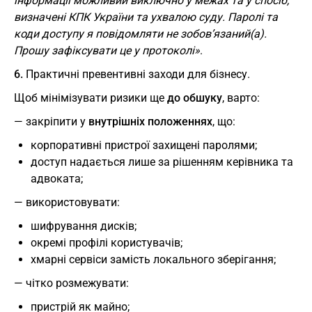
інформації можливий виключно у межах та у спосіб,
визначені КПК України та ухвалою суду. Паролі та
коди доступу я повідомляти не зобов’язаний(а).
Прошу зафіксувати це у протоколі»
.
6.
Практичні превентивні заходи для бізнесу.
Щоб мінімізувати ризики ще
до обшуку
, варто:
— закріпити у
внутрішніх положеннях
, що:
корпоративні пристрої захищені паролями;
доступ надається лише за рішенням керівника та
адвоката;
— використовувати:
шифрування дисків;
окремі профілі користувачів;
хмарні сервіси замість локального зберігання;
— чітко розмежувати:
пристрій як майно;