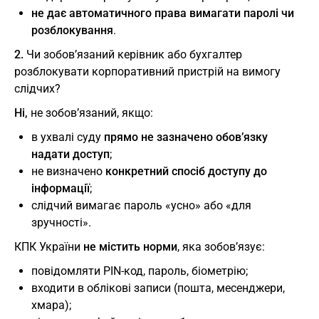
не дає автоматичного права вимагати паролі чи
розблокування
.
2.
Чи зобов’язаний керівник або бухгалтер
розблокувати корпоративний пристрій на вимогу
слідчих?
Ні,
не зобов’язаний, якщо:
в ухвалі суду
прямо не зазначено обов’язку
надати доступ
;
не визначено
конкретний спосіб доступу до
інформації
;
слідчий вимагає пароль «усно» або «для
зручності».
КПК України
не містить норми
, яка зобов’язує:
повідомляти PIN-код, пароль, біометрію;
входити в облікові записи (пошта, месенджери,
хмара);