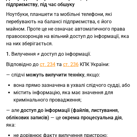
підприємству, під час обшуку
Ноутбуки, планшети та мобільні телефони, які
перебувають на балансі підприємства, є його
майном. Проте це не означає автоматичного права
правоохоронців на вільний доступ до інформації, яка
на них зберігається.
1.
Вилучення ≠ доступ до інформації.
Відповідно до
ст. 234
та
ст. 236
КПК України:
— слідчі
можуть вилучити техніку
, якщо:
вона прямо зазначена в ухвалі слідчого судді, або
містить інформацію, яка має значення для
кримінального провадження;
— але
доступ до інформації (файлів, листування,
облікових записів)
— це
окрема процесуальна дія
,
яка:
не дорівнює факту вилучення пристрою;