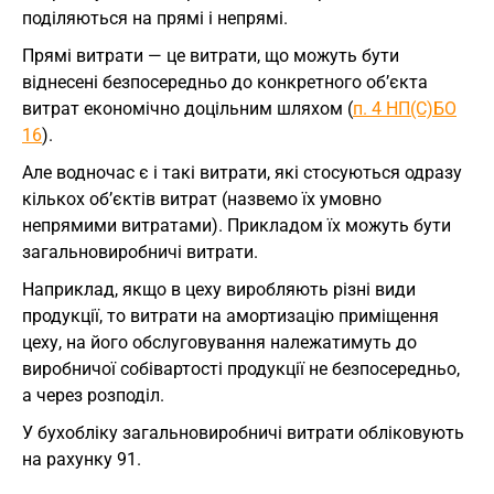
поділяються на прямі і непрямі.
Прямі витрати — це витрати, що можуть бути
віднесені безпосередньо до конкретного об’єкта
витрат економічно доцільним шляхом (
п. 4 НП(С)БО
16
).
Але водночас є і такі витрати, які стосуються одразу
кількох об’єктів витрат (назвемо їх умовно
непрямими витратами). Прикладом їх можуть бути
загальновиробничі витрати.
Наприклад, якщо в цеху виробляють різні види
продукції, то витрати на амортизацію приміщення
цеху, на його обслуговування належатимуть до
виробничої собівартості продукції не безпосередньо,
а через розподіл.
У бухобліку загальновиробничі витрати обліковують
на рахунку 91.