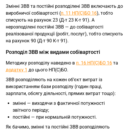
Змінні ЗВВ та постійні розподілені ЗВВ включають до
виробничої собівартості (
п. 11 НП(С)БО 16
), тобто
списують на рахунок 23 (Д-т 23 К-т 91). А
нерозподілені постійні ЗВВ — до собівартості
реалізованої продукції (робіт, послуг), тобто списують
на рахунок 90 (Д-т 90 К-т 91).
Розподіл ЗВВ між видами собівартості
Методику розподілу наведено в
п. 16 НП(С)БО 16
та
додатку 1
до цього НП(С)БО.
ЗВВ розподіляють на кожен об’єкт витрат із
використанням бази розподілу (годин праці,
зарплати, обсягу діяльності, прямих витрат тощо):
змінні — виходячи з фактичної потужності
звітного періоду;
постійні — при нормальній потужності.
Як бачимо, змінні та постійні ЗВВ розподіляють