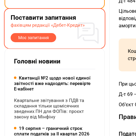
Д-т 484
Цільов
Поставити запитання
відпові
фахівцям редакції «Дебет-Кредит»
амортиз
Моє запитання
Кош
стр
Головні новини
Квитанції №2 щодо нової єдиної
звітності вже надходять: перевірте
При ць
Е-кабінет
Д-т 69 
Квартальне звітування з ПДВ та
Об’єкт 
складання тільки щомісячних
зведених ПН для ФОПів: проєкт
Прави
закону від Мінфіну
19 серпня – граничний строк
Подато
сплати податків за ІI квартал 2026