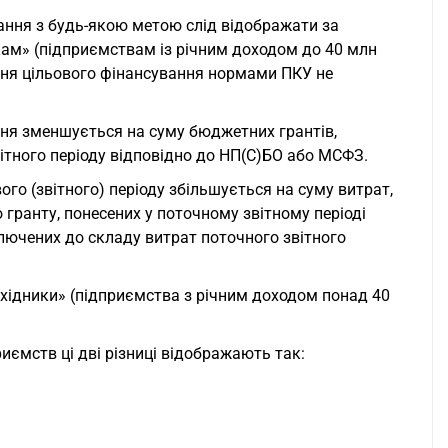
ння з будь-якою метою слід відображати за
кам» (підприємствам із річним доходом до 40 млн
ння цільового фінансування нормами ПКУ не
ня зменшується на суму бюджетних грантів,
ітного періоду відповідно до НП(С)БО або МСФЗ.
го (звітного) періоду збільшується на суму витрат,
гранту, понесених у поточному звітному періоді
ключених до складу витрат поточного звітного
хідники» (підприємства з річним доходом понад 40
иємств ці дві різниці відображають так: