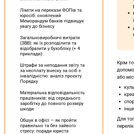
Ліміти на перекази ФОПів та
юросіб: оновлений
Меморандум банків підвищує
увагу до бізнесу
Загальновиробничі витрати
(ЗВВ): як їх розподілити та
відобразити у бухобліку (+ 4
приклади)
Крім то
Штрафи за неподання звіту та
допомог
за несплату внеску за осіб з
інвалідністю: аналіз проєкту
або міс
Порядку
куль
Матеріальна відповідальність
креа
працівників: від середнього
спор
заробітку до повного розміру
інши
шкоди
Для то
Обшук в офісі — як пройти
правильно та без зайвого
перелі
стресу: поради юриста