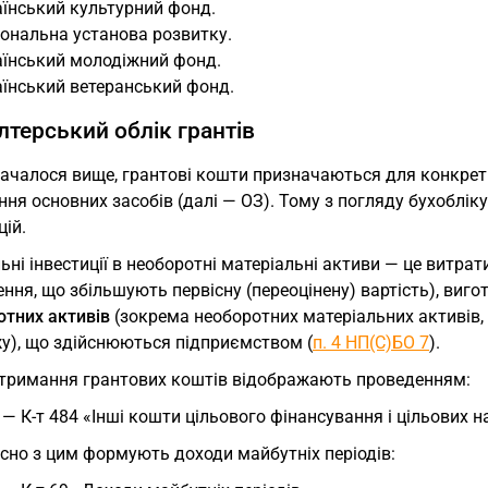
їнський культурний фонд.
ональна установа розвитку.
аїнський молодіжний фонд.
аїнський ветеранський фонд.
лтерський облік грантів
началося вище, грантові кошти призначаються для конкрет
ня основних засобів (далі — ОЗ). Тому з погляду бухоблік
цій.
ьні інвестиції в необоротні матеріальні активи — це витрат
ння, що збільшують первісну (переоцінену) вартість), виго
отних активів
(зокрема необоротних матеріальних активів, 
у), що здійснюються підприємством (
п. 4 НП(С)БО 7
).
отримання грантових коштів відображають проведенням:
 — К-т 484 «Інші кошти цільового фінансування і цільових 
сно з цим формують доходи майбутніх періодів: