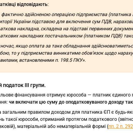
атківці відповідають
:
 фактично здійсненою операцією підприємства (платника 
иторії України підставою для включення сум ПДВ, нарахова
аткова накладна, складена на підставі первинних докумен
аткових накладних постачальником (платником ПДВ) тако
ночас, якщо оплата за таке обладнання здійснюватиметьс
бою, то у підприємства виникатиме обов’язок щодо нараху
вилами, встановленими п. 198.5 ПКУ».
 податок III групи.
льове фінансування отримує юрособа — платник єдиного по
ння:
чи включати цю суму до оподатковуваного доходу так
а загальним правилом доходом для платника ЄП є будь-яки
нь такої юрособи, отриманий протягом податкового (звітног
вковій), матеріальній або нематеріальній формі (
пп. 2 п. 29