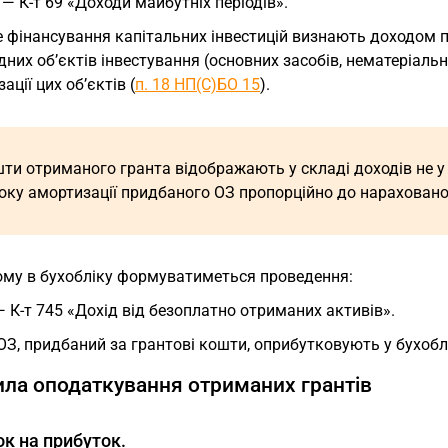
 — К-т 69 «Доходи майбутніх періодів».
е фінансування капітальних інвестицій визнають доходом 
дних об’єктів інвестування (основних засобів, нематеріаль
ації цих об’єктів (
п. 18 НП(С)БО 15
).
ти отриманого гранта відображають у складі доходів не у пе
оку амортизації придбаного ОЗ пропорційно до нарахованої
ому в бухобліку формуватиметься проведення:
— К-т 745 «Дохід від безоплатно отриманих активів».
ОЗ, придбаний за грантові кошти, оприбутковують у бухоб
ла оподаткування отриманих грантів
к на прибуток.