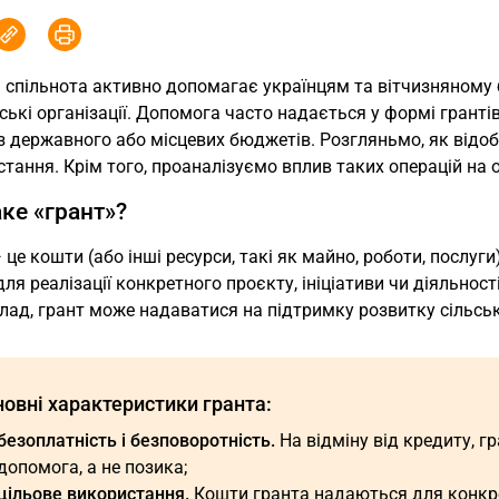
 спільнота активно допомагає українцям та вітчизняному бі
ькі організації. Допомога часто надається у формі грантів
 державного або місцевих бюджетів. Розгляньмо, як відоб
тання. Крім того, проаналізуємо вплив таких операцій на 
ке «грант»?
 це кошти (або інші ресурси, такі як майно, роботи, послуг
для реалізації конкретного проєкту, ініціативи чи діяльнос
ад, грант може надаватися на підтримку розвитку сільсько
новні характеристики гранта:
безоплатність і безповоротність.
На відміну від кредиту, г
допомога, а не позика;
цільове використання.
Кошти гранта надаються для конкре