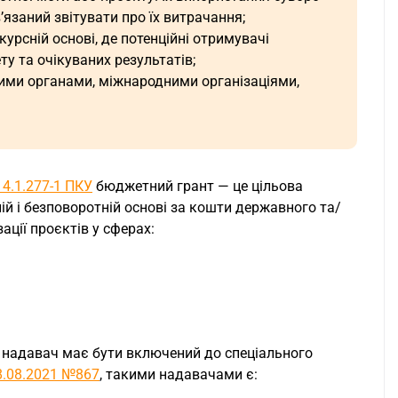
язаний звітувати про їх витрачання;
рсній основі, де потенційні отримувачі
у та очікуваних результатів;
ми органами, міжнародними організаціями,
14.1.277-1 ПКУ
бюджетний грант — це цільова
й і безповоротній основі за кошти державного та/
ації проєктів у сферах:
о надавач має бути включений до спеціального
8.08.2021 №867
, такими надавачами є: