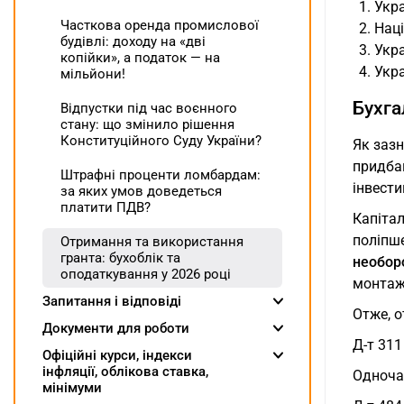
Укра
Часткова оренда промислової
Наці
будівлі: доходу на «дві
Укр
копійки», а податок — на
Укр
мільйони!
Бухга
Відпустки під час воєнного
стану: що змінило рішення
Конституційного Суду України?
Як заз
придбан
Штрафні проценти ломбардам:
інвести
за яких умов доведеться
платити ПДВ?
Капітал
поліпше
Отримання та використання
гранта: бухоблік та
необор
оподаткування у 2026 році
монтаж
Запитання і відповіді
Отже, 
Документи для роботи
Д-т 311
Oфіційні курси, індекcи
інфляції, облікова ставка,
Одноча
мінімуми