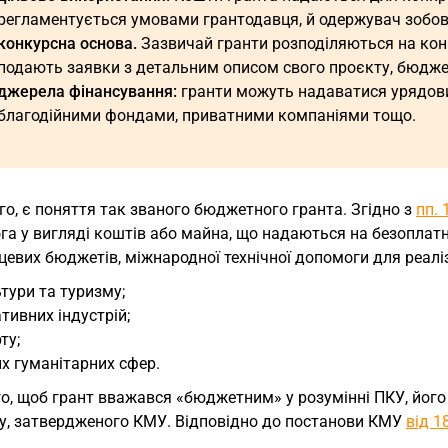
регламентується умовами грантодавця, й одержувач зобов’
конкурсна основа.
Зазвичай гранти розподіляються на конку
подають заявки з детальним описом свого проєкту, бюджет
джерела фінансування:
гранти можуть надаватися урядови
благодійними фондами, приватними компаніями тощо.
го, є поняття так званого бюджетного гранта. Згідно з
пп. 
а у вигляді коштів або майна, що надаються на безоплатні
цевих бюджетів, міжнародної технічної допомоги для реаліз
тури та туризму;
тивних індустрій;
ту;
х гуманітарних сфер.
го, щоб грант вважався «бюджетним» у розумінні ПКУ, йог
ку, затвердженого КМУ. Відповідно до постанови КМУ
від 1