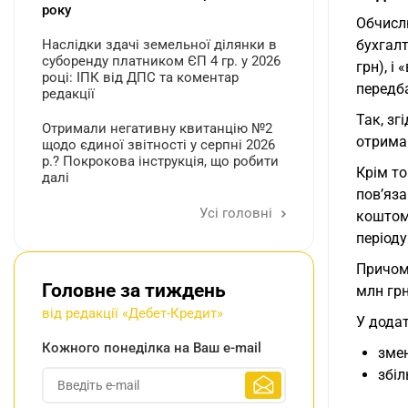
року
Обчисл
бухгал
Наслідки здачі земельної ділянки в
суборенду платником ЄП 4 гр. у 2026
грн), і
році: ІПК від ДПС та коментар
передб
редакції
Так, зг
Отримали негативну квитанцію №2
отрима
щодо єдиної звітності у серпні 2026
р.? Покрокова інструкція, що робити
Крім то
далі
пов’яза
Усі головні
коштом 
період
Причому
Головне за тиждень
млн грн
від редакції «Дебет-Кредит»
У додат
Кожного понеділка на Ваш e-mail
змен
збіл