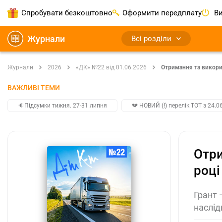
Спробувати безкоштовно
Оформити передплату
Ви
Журнали
Всі розділи
Журнали
2026
«ДК» №22 від 01.06.2026
Отримання та викорис
ВАЖЛИВІ ТЕМИ
🔉Підсумки тижня. 27-31 липня
💔 НОВИЙ (!) перелік ТОТ з 24.06
Отри
році
Грант 
наслід