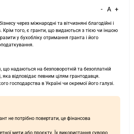
-
A
+
знесу через міжнародні та вітчизняні благодійні і
. Крім того, є гранти, що видаються з тією чи іншою
разити у бухобліку отримання гранта і його
оподаткування.
и), що надаються на безповоротній та безоплатній
ті, яка відповідає певним цілям грантодавця.
го господарства в Україні чи окремої його галузі.
рант не потрібно повертати, це фінансова
тної мети або проєкту. Їх використання суворо