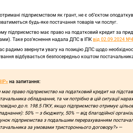
отримані підприємством як грант, не є об’єктом оподатку
ватиметься будь-яке постачання товарів чи послуг.
ому підприємство має право на податковий кредит за при
ами). Таке роз’яснення надала ДПС в ІПК
від 02.09.2024 №4
ас радимо звернути увагу на позицію ДПС щодо необхідно
ування відбувається безпосередньо коштом постачальника
ЗІР»
на запитання:
 має право підприємство на податковий кредит на підставі
тачальника обладнання, та чи потрібно в цій ситуації нар
повідно до п. 198.5 ПКУ, якщо підприємство отримує ціль
ладнання): 50% — з бюджету, 50% — від благодійної організ
унок підприємства з подальшим перерахуванням постачал
тачальника за умовами тристороннього договору?»
—