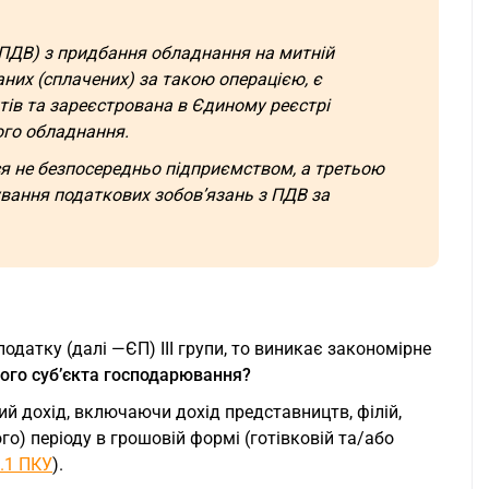
ПДВ) з придбання обладнання на митній
них (сплачених) за такою операцією, є
тів та зареєстрована в Єдиному реєстрі
го обладнання.
я не безпосередньо підприємством, а третьою
вання податкових зобов’язань з ПДВ за
датку (далі —ЄП) III групи, то виникає закономірне
ого суб’єкта господарювання?
й дохід, включаючи дохід представництв, філій,
о) періоду в грошовій формі (готівковій та/або
2.1 ПКУ
).