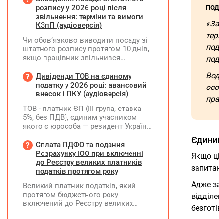
под
оподатковував за ставкою 5%.
розпису у 2026 році після
Водночас ТОВ при виплаті роялті не
звільнення: терміни та вимоги
«За
утримувало ПДФО та ВЗ. Як зараз
КЗпП (аудіоверсія)
можна виправити цю ситуацію? Чи
тер
Чи обов’язково виводити посаду зі
потрібно відображати отримані суми
под
штатного розпису протягом 10 днів,
у декларації "єдинника" за II квартал
якщо працівник звільнився
под
2026 року? Чи можуть виникнути
(розрахувався)?
питання з боку ДПС, якщо цього не
Вод
Дивіденди ТОВ на єдиному
зробити?
податку у 2026 році: авансовий
осо
внесок і ПКУ (аудіоверсія)
пра
ТОВ - платник ЄП (ІІІ група, ставка
5%, без ПДВ), єдиним учасником
якого є юрособа — резидент України,
у 2026 році планує розподілити та
Єдиний
виплатити дивіденди за рахунок
Сплата ПДФО та подання
нерозподіленого прибутку 2024–
Розрахунку ЮО при включенні
Якщо ці
2025 років у сумі 15 млн грн. Які
до Реєстру великих платників
запита
податкові наслідки виникають у
податків протягом року
ТОВ-емітента?
Адже з
Великий платник податків, який
протягом бюджетного року
відділе
включений до Реєстру великих
безготі
платників податків, сплачує ПДФО