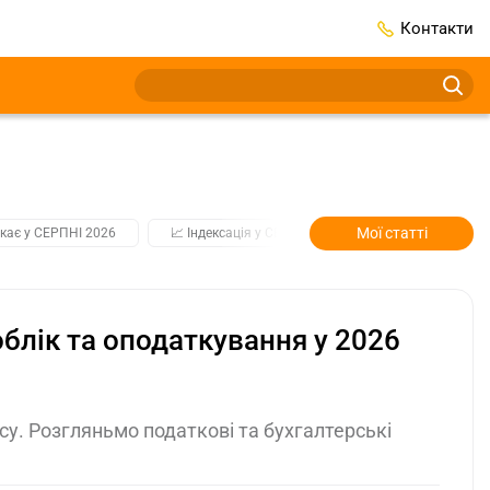
Контакти
Мої статті
кає у СЕРПНІ 2026
📈 Індексація у СЕРПНІ
2️⃣0️⃣2️⃣7️⃣ Усі клю
блік та оподаткування у 2026
су. Розгляньмо податкові та бухгалтерські