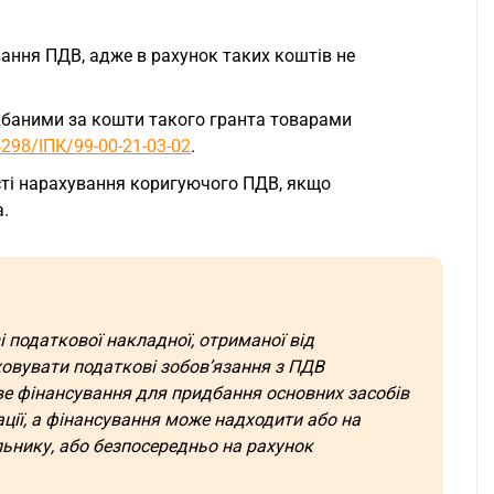
вання ПДВ, адже в рахунок таких коштів не
дбаними за кошти такого гранта товарами
298/ІПК/99-00-21-03-02
.
сті нарахування коригуючого ПДВ, якщо
.
 податкової накладної, отриманої від
аховувати податкові зобов’язання з ПДВ
ове фінансування для придбання основних засобів
ації, а фінансування може надходити або на
ьнику, або безпосередньо на рахунок