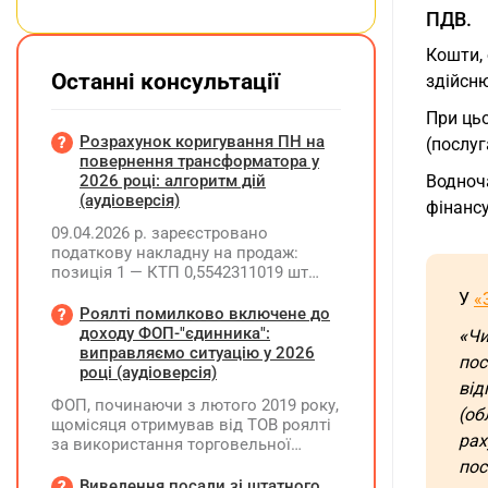
ПДВ.
Кошти, 
Останні консультації
здійсню
При ць
Розрахунок коригування ПН на
(послуг
повернення трансформатора у
Водноч
2026 році: алгоритм дій
(аудіоверсія)
фінанс
09.04.2026 р. зареєстровано
податкову накладну на продаж:
позиція 1 — КТП 0,5542311019 шт
(ціна 373885,82, сума 207219,15, ПДВ
У
«
41443,83); позиція 2 —
Роялті помилково включене до
трансформатор 1 шт (ціна 201130,20,
доходу ФОП-"єдинника":
«
Чи
сума 201130,20, ПДВ 40226,04).
виправляємо ситуацію у 2026
пос
25.06.2026 р. покупець повернув
році (аудіоверсія)
від
трансформатор. Як правильно
ФОП, починаючи з лютого 2019 року,
скласти розрахунок коригування?
(об
щомісяця отримував від ТОВ роялті
рах
за використання торговельної
марки. Усі отримані суми ФОП
пос
включав до доходу платника ЄП та
Виведення посади зі штатного