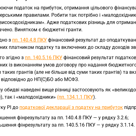
юючи податок на прибуток, отримання цільового фінансува
терськими правилами. Робити так потрібно і «малодохідни
 «високодохідникам». Адже податкових різниць для отрима
ачено. Винятком є бюджетні гранти.
ідно з
пп. 140.4.8 ПКУ
фінансовий результат до оподаткуван
них платником податку та включених до складу доходів зв
го згідно з
пп. 140.5.16 ПКУ
фінансовий результат податково
них із виконанням умов договору про надання бюджетного 
таких грантів (але не більше від суми таких грантів) та в
у відповідно до НП(С)БО або МСФЗ.
 обидві наведені вище різниці застосовують як «великодо
), так і «малодохідники»
(пп. 134.1.1 ПКУ
).
ку РІ до
податкової декларації з податку на прибуток
підпр
шення фінрезультату за пп. 140.4.8 ПКУ — у рядку 3.2.6;
ьшення фінрезультату за пп. 140.5.16 ПКУ — у рядку 3.1.14.