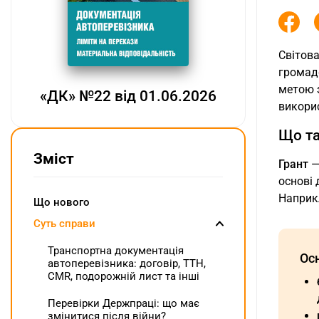
Світова
громадс
метою з
«ДК» №22 від 01.06.2026
викорис
Що та
Зміст
Грант
—
основі 
Наприкл
Що нового
Суть справи
Транспортна документація
Ос
автоперевізника: договір, ТТН,
CMR, подорожній лист та інші
Перевірки Держпраці: що має
змінитися після війни?