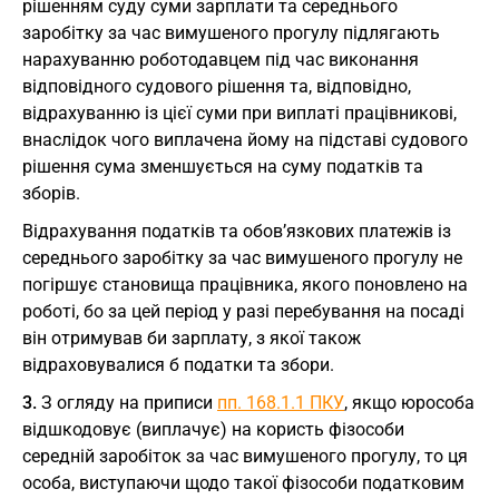
рішенням суду суми зарплати та середнього
заробітку за час вимушеного прогулу підлягають
нарахуванню роботодавцем під час виконання
відповідного судового рішення та, відповідно,
відрахуванню із цієї суми при виплаті працівникові,
внаслідок чого виплачена йому на підставі судового
рішення сума зменшується на суму податків та
зборів.
Відрахування податків та обов’язкових платежів із
середнього заробітку за час вимушеного прогулу не
погіршує становища працівника, якого поновлено на
роботі, бо за цей період у разі перебування на посаді
він отримував би зарплату, з якої також
відраховувалися б податки та збори.
3.
З огляду на приписи
пп. 168.1.1 ПКУ
, якщо юрособа
відшкодовує (виплачує) на користь фізособи
середній заробіток за час вимушеного прогулу, то ця
особа, виступаючи щодо такої фізособи податковим