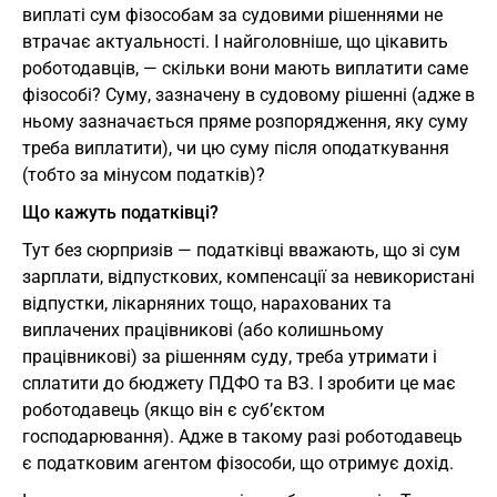
виплаті сум фізособам за судовими рішеннями не
втрачає актуальності. І найголовніше, що цікавить
роботодавців, — скільки вони мають виплатити саме
фізособі? Суму, зазначену в судовому рішенні (адже в
ньому зазначається пряме розпорядження, яку суму
треба виплатити), чи цю суму після оподаткування
(тобто за мінусом податків)?
Що кажуть податківці?
Тут без сюрпризів — податківці вважають, що зі сум
зарплати, відпусткових, компенсації за невикористані
відпустки, лікарняних тощо, нарахованих та
виплачених працівникові (або колишньому
працівникові) за рішенням суду, треба утримати і
сплатити до бюджету ПДФО та ВЗ. І зробити це має
роботодавець (якщо він є суб’єктом
господарювання). Адже в такому разі роботодавець
є податковим агентом фізособи, що отримує дохід.