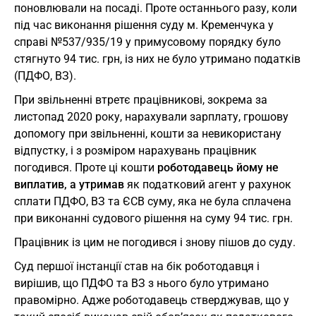
поновлювали на посаді. Проте останнього разу, коли
під час виконання рішення суду м. Кременчука у
справі №537/935/19 у примусовому порядку було
стягнуто 94 тис. грн, із них не було утримано податків
(ПДФО, ВЗ).
При звільненні втретє працівникові, зокрема за
листопад 2020 року, нарахували зарплату, грошову
допомогу при звільненні, кошти за невикористану
відпустку, і з розміром нарахувань працівник
погодився. Проте ці кошти
роботодавець йому не
виплатив, а утримав
як податковий агент у рахунок
сплати ПДФО, ВЗ та ЄСВ суму, яка не була сплачена
при виконанні судового рішення на суму 94 тис. грн.
Працівник із цим не погодився і знову пішов до суду.
Суд першої інстанції став на бік роботодавця і
вирішив, що ПДФО та ВЗ з нього було утримано
правомірно. Адже роботодавець стверджував, що у