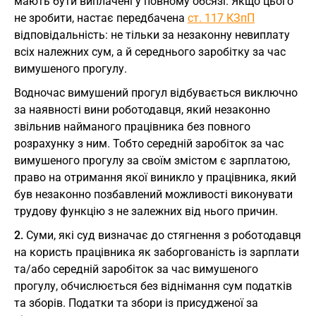
мають бути виплачені у повному обсязі. Якщо цього
не зробити, настає передбачена
ст. 117 КЗпП
відповідальність: не тільки за незаконну невиплату
всіх належних сум, а й середнього заробітку за час
вимушеного прогулу.
Водночас вимушений прогул відбувається виключно
за наявності вини роботодавця, який незаконно
звільнив найманого працівника без повного
розрахунку з ним. Тобто середній заробіток за час
вимушеного прогулу за своїм змістом є зарплатою,
право на отримання якої виникло у працівника, який
був незаконно позбавлений можливості виконувати
трудову функцію з не залежних від нього причин.
2.
Суми, які суд визначає до стягнення з роботодавця
на користь працівника як заборгованість із зарплати
та/або середній заробіток за час вимушеного
прогулу, обчислюється без віднімання сум податків
та зборів. Податки та збори із присудженої за