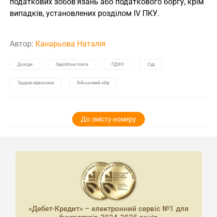
податкових зобов’язань або податкового боргу, крім
випадків, установлених розділом IV ПКУ.
Автор:
Канарьова Наталія
Доходи
Заробітна плата
ПДФО
Суд
Трудові відносини
Військовий збір
До змісту номеру
«Дебет-Кредит» – електронний сервіс №1 для