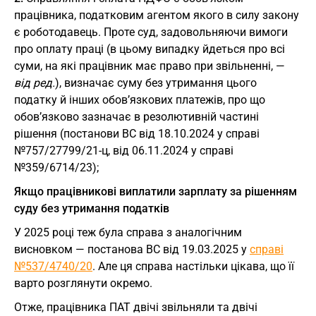
працівника, податковим агентом якого в силу закону
є роботодавець. Проте суд, задовольняючи вимоги
про оплату праці (в цьому випадку йдеться про всі
суми, на які працівник має право при звільненні, —
від ред.
), визначає суму без утримання цього
податку й інших обов’язкових платежів, про що
обов’язково зазначає в резолютивній частині
рішення (постанови ВС від 18.10.2024 у справі
№757/27799/21-ц, від 06.11.2024 у справі
№359/6714/23);
Якщо працівникові виплатили зарплату за рішенням
суду без утримання податків
У 2025 році теж була справа з аналогічним
висновком — постанова ВС від 19.03.2025 у
справі
№537/4740/20
. Але ця справа настільки цікава, що її
варто розглянути окремо.
Отже, працівника ПАТ двічі звільняли та двічі