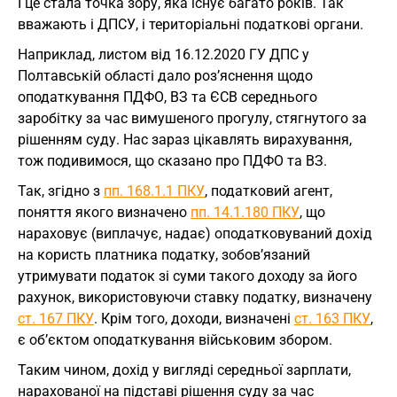
І це стала точка зору, яка існує багато років. Так
вважають і ДПСУ, і територіальні податкові органи.
Наприклад, листом від 16.12.2020 ГУ ДПС у
Полтавській області дало роз’яснення щодо
оподаткування ПДФО, ВЗ та ЄСВ середнього
заробітку за час вимушеного прогулу, стягнутого за
рішенням суду. Нас зараз цікавлять вирахування,
тож подивимося, що сказано про ПДФО та ВЗ.
Так, згідно з
пп. 168.1.1 ПКУ
, податковий агент,
поняття якого визначено
пп. 14.1.180 ПКУ
, що
нараховує (виплачує, надає) оподатковуваний дохід
на користь платника податку, зобов’язаний
утримувати податок зі суми такого доходу за його
рахунок, використовуючи ставку податку, визначену
ст. 167 ПКУ
. Крім того, доходи, визначені
ст. 163 ПКУ
,
є об’єктом оподаткування військовим збором.
Таким чином, дохід у вигляді середньої зарплати,
нарахованої на підставі рішення суду за час