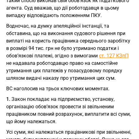
такий спосіб виконав свій обов’язок як податкового
агента. Суд вважав, що дії роботодавця в цьому
випадку відповідають положенням ПКУ.
Водночас, на думку апеляційної інстанції, та
обставина, що на виконання судового рішення при
виплаті на користь працівника середнього заробітку
в розмірі 94 тис. грн не було утримано податки і
обов’язкові платежі, згідно з вимогами
ст. 127 КЗпП
не надавала роботодавцю право на самостійне
утримання цих платежів у позасудовому порядку
шляхом видачі наказу про утримання цих сум.
ВС наголосив на трьох ключових моментах.
1.
Закон покладає на підприємство, установу,
організацію обов’язок провести зі звільненим
працівником повний розрахунок, виплатити всі суми,
що йому належаться.
Усі суми, які належаться працівникові при звільненні,