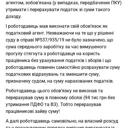
агентом, зобов’язана (у випадках, передбачених ПКУ)
утримати і перерахувати податок зі суми такого
доходу.
І роботодавець мав виконати свій обов’язок як
податковий агент. Незважаючи на те що у рішенні
суду в справі №537/935/19 не було зазначено, що
сума середнього заробітку за час вимушеного
прогулу стягнута з роботодавця на користь
працівника без урахування податків і зборів і що
роботодавець повинен самостійно розрахувати суму
податкових відрахувань та зменшити суму,
призначену судом, на суму нарахованих податків.
Роботодавець цього обов’язку не виконав та
перерахував суму в повному обсязі (94 тис грн без
утримання ПДФО та ВЗ). Тобто перерахував
працівникові зайву суму!
А далі роботодавець самовільно, на власний розсуд
та у позасудовому порядку вирішив вирахувати із