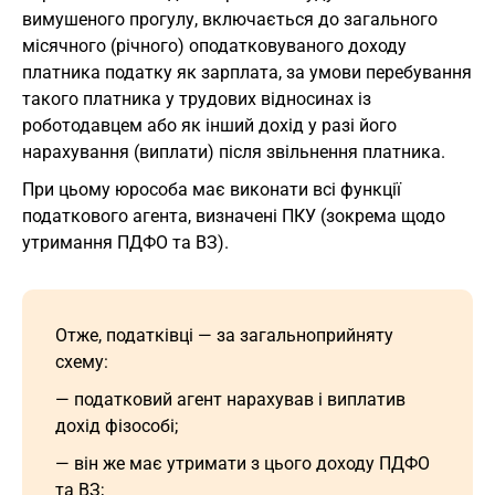
вимушеного прогулу, включається до загального
місячного (річного) оподатковуваного доходу
платника податку як зарплата, за умови перебування
такого платника у трудових відносинах із
роботодавцем або як інший дохід у разі його
нарахування (виплати) після звільнення платника.
При цьому юрособа має виконати всі функції
податкового агента, визначені ПКУ (зокрема щодо
утримання ПДФО та ВЗ).
Отже, податківці — за загальноприйняту
схему:
— податковий агент нарахував і виплатив
дохід фізособі;
— він же має утримати з цього доходу ПДФО
та ВЗ;