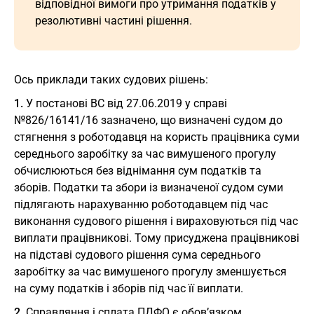
відповідної вимоги про утримання податків у
резолютивні частині рішення.
Ось приклади таких судових рішень:
1.
У постанові ВС від 27.06.2019 у справі
№826/16141/16 зазначено, що визначені судом до
стягнення з роботодавця на користь працівника суми
середнього заробітку за час вимушеного прогулу
обчислюються без віднімання сум податків та
зборів. Податки та збори із визначеної судом суми
підлягають нарахуванню роботодавцем під час
виконання судового рішення і вираховуються під час
виплати працівникові. Тому присуджена працівникові
на підставі судового рішення сума середнього
заробітку за час вимушеного прогулу зменшується
на суму податків і зборів під час її виплати.
2.
Справляння і сплата ПДФО є обов’язком