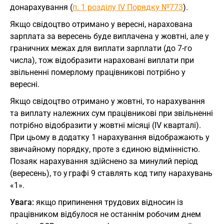
донарахування (
п. 1 розділу IV Порядку №773
).
Якщо свідоцтво отримано у вересні, нарахована
зарплата за вересень буде виплачена у жовтні, але у
граничних межах для виплати зарплати (до 7-го
числа), тож відобразити нараховані виплати при
звільненні померлому працівникові потрібно у
вересні.
Якщо свідоцтво отримано у жовтні, то нарахування
та виплату належних сум працівникові при звільненні
потрібно відобразити у жовтні місяці (IV кварталі).
При цьому в додатку 1 нарахування відображають у
звичайному порядку, проте з єдиною відмінністю.
Позаяк нарахування здійснено за минулий період
(вересень), то у графі 9 ставлять код типу нарахувань
«1».
Увага:
якщо припинення трудових відносин із
працівником відбулося не останнім робочим днем