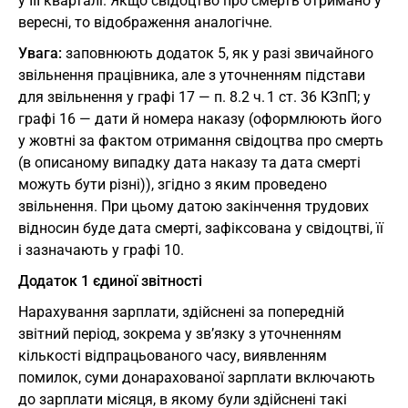
у ІІІ кварталі. Якщо свідоцтво про смерть отримано у
вересні, то відображення аналогічне.
Увага:
заповнюють додаток 5, як у разі звичайного
звільнення працівника, але з уточненням підстави
для звільнення у графі 17 — п. 8.2 ч. 1 ст. 36 КЗпП; у
графі 16 — дати й номера наказу (оформлюють його
у жовтні за фактом отримання свідоцтва про смерть
(в описаному випадку дата наказу та дата смерті
можуть бути різні)), згідно з яким проведено
звільнення. При цьому датою закінчення трудових
відносин буде дата смерті, зафіксована у свідоцтві, її
і зазначають у графі 10.
Додаток 1 єдиної звітності
Нарахування зарплати, здійснені за попередній
звітний період, зокрема у зв’язку з уточненням
кількості відпрацьованого часу, виявленням
помилок, суми донарахованої зарплати включають
до зарплати місяця, в якому були здійснені такі