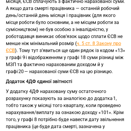
місяця, ЄСВ сплачують з фактично нарахованої суми.
А якщо дата смерті працівника — останній робочий
день/останній день місяця і працівник (для якого
місце роботи було основним, а не місцем роботи за
сумісництвом) не був особою з інвалідністю, у
роботодавця виникає обов’язок щодо сплати ЄСВ не
менше ніж мінімальний розмір (
ч. 5 ст. 8 Закону про
ЄСВ
). Тому тут з’явиться ще один рядок із кодом «13»
у графі 9 і відображенням у графі 18 суми різниці між
МЗП та фактично нарахованим доходом й у
графі 20 — нарахованої суми ЄСВ на цю різницю.
Додаток 4ДФ єдиної звітності
У додатку 4ДФ нараховану суму остаточного
розрахунку показують за аналогією до додатка 1,
тобто також у місяці того кварталу, коли проведено
нарахування/виплату за ознакою доходу «101». Крім
того, у графі 8 потрібно буде навести дату звільнення
працівника (це буде дата смерті, зазначена у