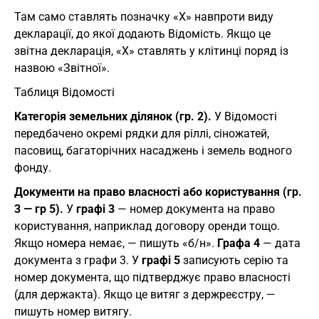
Там само ставлять позначку «Х» навпроти виду
декларації, до якої додають Відомість. Якщо це
звітна декларація, «Х» ставлять у клітинці поряд із
назвою «Звітної».
Таблиця Відомості
Категорія земельних ділянок (гр. 2).
У Відомості
передбачено окремі рядки для ріллі, сіножатей,
пасовищ, багаторічних насаджень і земель водного
фонду.
Документи на право власності або користування (гр.
3 — гр 5).
У
графі 3
— номер документа на право
користування, наприклад договору оренди тощо.
Якщо номера немає, — пишуть «б/н».
Графа 4
— дата
документа з графи 3. У
графі 5
записують серію та
номер документа, що підтверджує право власності
(для держакта). Якщо це витяг з держреєстру, —
пишуть номер витягу.