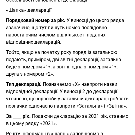
«Шапка» декларації
Порядковий номер за рік.
У виносці до цього рядка
зазначено, що тут пишуть номер послідовно
наростаючим числом від кількості поданих
відповідних декларацій.
Тобто, якщо на початку року поряд із загальною
подають, приміром, дві звітні декларації, загальна
буде з номером «1», а звітні: одна з номером «1»,
друга з номером «2».
Тип декларації.
Позначаємо «Х» навпроти назви
відповідної декларації. У виносці 2 до декларації
уточнено, що юрособи у загальній декларації роблять
позначки одночасно навпроти «Загальна» і «Звітна».
За ____ рік.
Подаючи декларацію за 2021 рік, ставимо
в цьому рядку «2021».
Решту інформації в «шапці» заповнюємо в