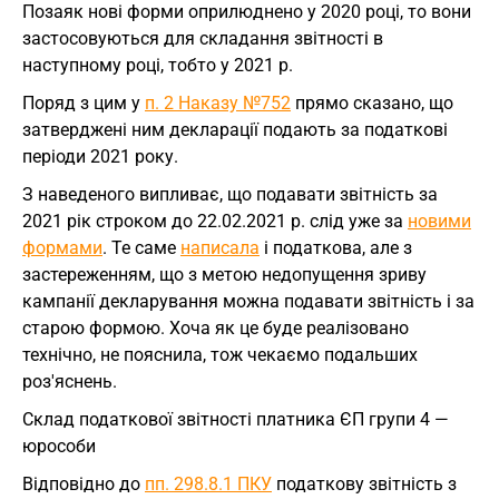
Позаяк нові форми оприлюднено у 2020 році, то вони
застосовуються для складання звітності в
наступному році, тобто у 2021 р.
Поряд з цим у
п. 2 Наказу №752
прямо сказано, що
затверджені ним декларації подають за податкові
періоди 2021 року.
З наведеного випливає, що подавати звітність за
2021 рік строком до 22.02.2021 р. слід уже за
новими
формами
. Те саме
написала
і податкова, але з
застереженням, що з метою недопущення зриву
кампанії декларування можна подавати звітність і за
старою формою. Хоча як це буде реалізовано
технічно, не пояснила, тож чекаємо подальших
роз'яснень.
Склад податкової звітності платника ЄП групи 4 —
юрособи
Відповідно до
пп. 298.8.1 ПКУ
податкову звітність з