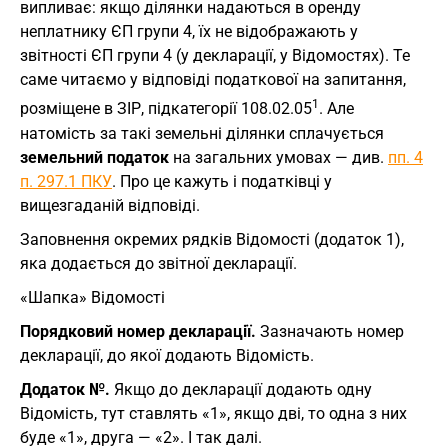
випливає: якщо ділянки надаються в оренду
неплатнику ЄП групи 4, їх не відображають у
звітності ЄП групи 4 (у декларації, у Відомостях). Те
саме читаємо у відповіді податкової на запитання,
1
розміщене в ЗIР, підкатегорії 108.02.05
. Але
натомість за такі земельні ділянки сплачується
земельний податок
на загальних умовах — див.
пп. 4
п. 297.1 ПКУ
. Про це кажуть і податківці у
вищезгаданій відповіді.
Заповнення окремих рядків Відомості (додаток 1),
яка додається до звітної декларації.
«Шапка» Відомості
Порядковий номер декларації.
Зазначають номер
декларації, до якої додають Відомість.
Додаток №.
Якщо до декларації додають одну
Відомість, тут ставлять «1», якщо дві, то одна з них
буде «1», друга — «2». I так далі.