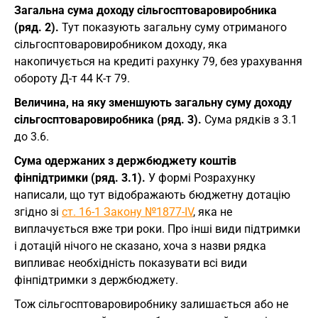
Загальна сума доходу сільгосптоваровиробника
(ряд. 2).
Тут показують загальну суму отриманого
сільгосптоваровиробником доходу, яка
накопичується на кредиті рахунку 79, без урахування
обороту Д-т 44 К-т 79.
Величина, на яку зменшують загальну суму доходу
сільгосптоваровиробника (ряд. 3).
Сума рядків з 3.1
до 3.6.
Сума одержаних з держбюджету коштів
фінпідтримки (ряд. 3.1).
У формі Розрахунку
написали, що тут відображають бюджетну дотацію
згідно зі
ст. 16-1 Закону №1877-IV
, яка не
виплачується вже три роки. Про інші види підтримки
і дотацій нічого не сказано, хоча з назви рядка
випливає необхідність показувати всі види
фінпідтримки з держбюджету.
Тож сільгосптоваровиробнику залишається або не