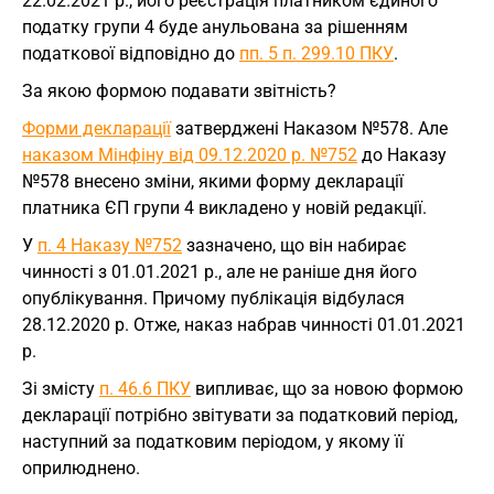
22.02.2021 р., його реєстрація платником єдиного
податку групи 4 буде анульована за рішенням
податкової відповідно до
пп. 5 п. 299.10 ПКУ
.
За якою формою подавати звітність?
Форми декларації
затверджені Наказом №578. Але
наказом Мінфіну від 09.12.2020 р. №752
до Наказу
№578 внесено зміни, якими форму декларації
платника ЄП групи 4 викладено у новій редакції.
У
п. 4 Наказу №752
зазначено, що він набирає
чинності з 01.01.2021 р., але не раніше дня його
опублікування. Причому публікація відбулася
28.12.2020 р. Отже, наказ набрав чинності 01.01.2021
р.
Зі змісту
п. 46.6 ПКУ
випливає, що за новою формою
декларації потрібно звітувати за податковий період,
наступний за податковим періодом, у якому її
оприлюднено.