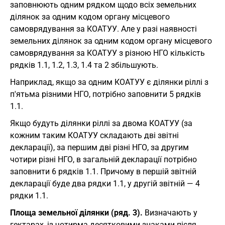
заповнюють одним рядком щодо всіх земельних
ділянок за одним кодом органу місцевого
самоврядування за КОАТУУ. Але у разі наявності
земельних ділянок за одним кодом органу місцевого
самоврядування за КОАТУУ з різною НГО кількість
рядків 1.1, 1.2, 1.3, 1.4 та 2 збільшують.
Наприклад, якщо за одним КОАТУУ є ділянки ріллі з
п'ятьма різними НГО, потрібно заповнити 5 рядків
1.1.
Якщо будуть ділянки ріллі за двома КОАТУУ (за
кожним таким КОАТУУ складають дві звітні
декларації), за першим дві різні НГО, за другим
чотири різні НГО, в загальній декларації потрібно
заповнити 6 рядків 1.1. Причому в першій звітній
декларації буде два рядки 1.1, у другій звітній — 4
рядки 1.1.
Площа земельної ділянки (ряд. 3).
Визначають у
гектарах, із чотирма десятковими знаками після