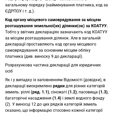
загальному порядку (найменування платника, код за
ЄДРПОУ і т. д.).
Код органу місцевого самоврядування за місцем
розташування земельної(их) ділянки(ок) за КОАТУУ.
Тобто у звітних деклараціях зазначають код КОАТУУ
за місцем розташування ділянок. Але в загальній
декларації проставляють код органу місцевого
самоврядування за основним місцем обліку
платника (див. виноску 9 до декларації).
Розрахункова частина декларації для юридичних
осіб
Як і у випадку із заповненням Відомості (довідки), в
декларації виокремлено
рядки
для різних категорій
земель: ріллі
(ряд. 1.1)
, сіножаті
(1.2)
, пасовища
(1.3)
,
багаторічні насадження
(1.4)
і землі водного фонду
(2). У виносці 12 до цих рядків категорій земель
сказано, що інформацію стосовно кожної категорії