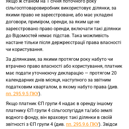
Якщо ж станом на 1 січня поточного року
сільгосптоваровиробник використовує ділянки, за
якими право не зареєстроване, або має укладені
договори, приміром, оренди, за яким ще не
зареєстровано право оренди, включати такі ділянки
до Відомостей немає підстав. Така можливість
настане тільки після держреєстрації права власності
чи користування.
За ділянками, за якими протягом року набуто чи
втрачено право власності або користування, платник
має подати уточнюючу декларацію — протягом 20
календарних днів місяця, наступного за звітним
податковим кварталом, в якому набуто права (див.
пп. 295.9.5 ПКУ
).
Якщо платник ЄП групи 4 надає в оренду іншому
платнику ЄП групи 4 сільгоспугіддя та/або землі
водного фонду, він враховує такі ділянки в своїй
звітності з ЄП групи 4 (див.
пп. 295.9.6 ПКУ
). Звідси