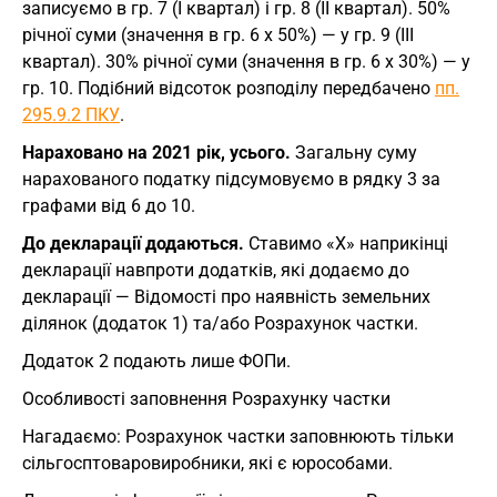
записуємо в гр. 7 (I квартал) і гр. 8 (II квартал). 50%
річної суми (значення в гр. 6 х 50%) — у гр. 9 (III
квартал). 30% річної суми (значення в гр. 6 х 30%) — у
гр. 10. Подібний відсоток розподілу передбачено
пп.
295.9.2 ПКУ
.
Нараховано на 2021 рік, усього.
Загальну суму
нарахованого податку підсумовуємо в рядку 3 за
графами від 6 до 10.
До декларації додаються.
Ставимо «Х» наприкінці
декларації навпроти додатків, які додаємо до
декларації — Відомості про наявність земельних
ділянок (додаток 1) та/або Розрахунок частки.
Додаток 2 подають лише ФОПи.
Особливості заповнення Розрахунку частки
Нагадаємо: Розрахунок частки заповнюють тільки
сільгосптоваровиробники, які є юрособами.