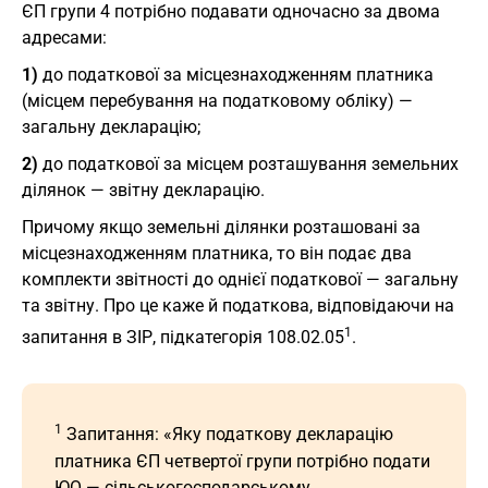
ЄП групи 4 потрібно подавати одночасно за двома
адресами:
1)
до податкової за місцезнаходженням платника
(місцем перебування на податковому обліку) —
загальну декларацію;
2)
до податкової за місцем розташування земельних
ділянок — звітну декларацію.
Причому якщо земельні ділянки розташовані за
місцезнаходженням платника, то він подає два
комплекти звітності до однієї податкової — загальну
та звітну. Про це каже й податкова, відповідаючи на
1
запитання в ЗIР, підкатегорія 108.02.05
.
1
Запитання: «Яку податкову декларацію
платника ЄП четвертої групи потрібно подати
ЮО — сільськогосподарському