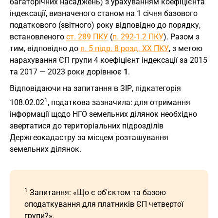
багаторічних насаджень) з урахуванням коефіцієнта
індексації, визначеного станом на 1 січня базового
податкового (звітного) року відповідно до порядку,
встановленого
ст. 289 ПКУ
(
п. 292-1.2 ПКУ
). Разом з
тим, відповідно до
п. 5 підр. 8 розд. ХХ ПКУ
, з метою
нарахування ЄП групи 4 коефіцієнт індексації за 2015
та 2017 — 2023 роки дорівнює
1
.
Відповідаючи на запитання в ЗIР, підкатегорія
1
108.02.02
, податкова зазначила: для отримання
інформації щодо НГО земельних ділянок необхідно
звертатися до територіальних підрозділів
Держгеокадастру за місцем розташування
земельних ділянок.
1
Запитання: «Що є об'єктом та базою
оподаткування для платників ЄП четвертої
групи?».