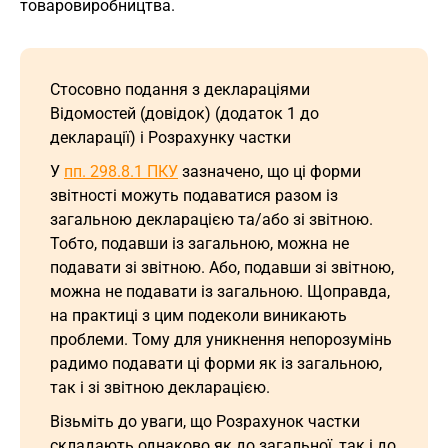
товаровиробництва.
Стосовно подання з деклараціями
Відомостей (довідок) (додаток 1 до
декларації) і Розрахунку частки
У
пп. 298.8.1 ПКУ
зазначено, що ці форми
звітності можуть подаватися разом із
загальною декларацією та/або зі звітною.
Тобто, подавши із загальною, можна не
подавати зі звітною. Або, подавши зі звітною,
можна не подавати із загальною. Щоправда,
на практиці з цим подеколи виникають
проблеми. Тому для уникнення непорозумінь
радимо подавати ці форми як із загальною,
так і зі звітною декларацією.
Візьміть до уваги, що Розрахунок частки
складають однаково як до загальної, так і до