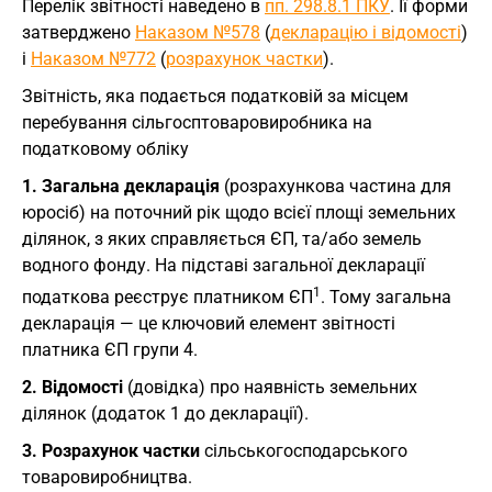
Перелік звітності наведено в
пп. 298.8.1 ПКУ
. Її форми
затверджено
Наказом №578
(
декларацію і відомості
)
і
Наказом №772
(
розрахунок частки
).
Звітність, яка подається податковій за місцем
перебування сільгосптоваровиробника на
податковому обліку
1. Загальна декларація
(розрахункова частина для
юросіб) на поточний рік щодо всієї площі земельних
ділянок, з яких справляється ЄП, та/або земель
водного фонду. На підставі загальної декларації
1
податкова реєструє платником ЄП
. Тому загальна
декларація — це ключовий елемент звітності
платника ЄП групи 4.
2. Відомості
(довідка) про наявність земельних
ділянок (додаток 1 до декларації).
3. Розрахунок частки
сільськогосподарського
товаровиробництва.