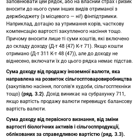
заповнювати цей рядок, або на власний страх і ризик
вносити до нього суми інших видів отриманої з
держбюджету (з місцевого — ні!) фінпідтримки.
Наприклад, дотацію за утримання корів, часткову
компенсацію вартості закупленого насіння тощо.
Причому вносити лише ті суми коштів, які включено
до складу доходу (Д-т 48 (47) К-т 71). Якщо кошти
отримано (Д-т 311 К-т 48 (47)), але до доходу не
віднесено, включати їх до цього рядка немає підстав.
Сума доходу від продажу іноземної валюти, яка
направлена на розвиток сільгосптоваровиробництва
(
закупівлю насіння, поголів'я худоби, сільгосптехніки
тощо)
(ряд. 3.2)
. Дохід виникає на субрахунку 711,
якщо вартість продажу валюти перевищує балансову
вартість валюти.
Сума доходу від первісного визнання, від зміни
вартості біологічних активів і сільгосппродукції,
облікованих за справедливою вартістю (ряд. 3.3).