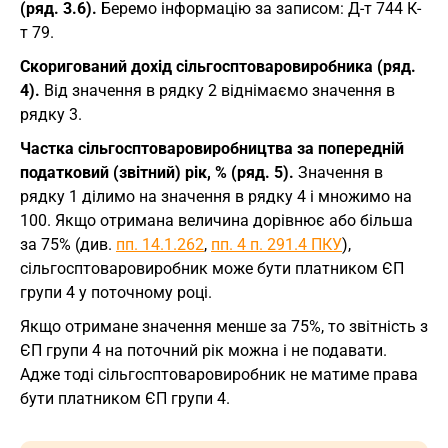
(ряд. 3.6).
Беремо інформацію за записом: Д-т 744 К-
т 79.
Скоригований дохід сільгосптоваровиробника (ряд.
4).
Від значення в рядку 2 віднімаємо значення в
рядку 3.
Частка сільгосптоваровиробництва за попередній
податковий (звітний) рік, % (ряд. 5).
Значення в
рядку 1 ділимо на значення в рядку 4 і множимо на
100. Якщо отримана величина дорівнює або більша
за 75% (див.
пп. 14.1.262
,
пп. 4 п. 291.4 ПКУ
),
сільгосптоваровиробник може бути платником ЄП
групи 4 у поточному році.
Якщо отримане значення менше за 75%, то звітність з
ЄП групи 4 на поточний рік можна і не подавати.
Адже тоді сільгосптоваровиробник не матиме права
бути платником ЄП групи 4.