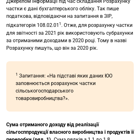
Джерелом інформації під час складання Розрахунку
частки є дані бухгалтерського обліку. Так пише
податкова, відповідаючи на запитання в ЗIР,
1
підкатегорія 108.02.01
. Отже, для розрахунку частки
для звітності за 2021 рік використовують субрахунки
за отриманими доходами в 2020 році. Тому в назві
Розрахунку пишуть, що він за 2020 рік.
1
Запитання: «На підставі яких даних ЮО
заповнюється розрахунок частки
сільськогосподарського
товаровиробництва?».
Сума отриманого доходу від реалізації
сільгосппродукції власного виробництва і продуктів її
переробки (ряд. 1).
Сума рядків з 1.1 до 1.8.