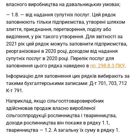
власного виробництва на давальницьких умовах;
— 1.8. — від надання супутніх послуг. Цей рядок
заповнюють тільки підприємства, утворені шляхом
злиття, приєднання, перетворення, поділу або
виділення, у рік такого утворення. Для звітності за
2021 рік цей рядок можуть заповнити підприємства,
реорганізовані в 2020 році, доходом від надання
супутніх послуг в 2020 році. Перелік послуг для
заповнення цього рядка наведено в
пп. 298.8.3 ПКУ
.
Iнформацію для заповнення цих рядків вибирають за
такими бухгалтерськими записами: Д-т 701, 703, 712
К-т 791.
Наприклад, якщо сільгосптоваровиробник
здійснював продаж власно виробленої
сільгосппродукції рослинництва і тваринництва,
доходи рослинництва він покаже в рядку 1.1,
тваринництва — 1.2. А загальну їх суму в рядку 1.