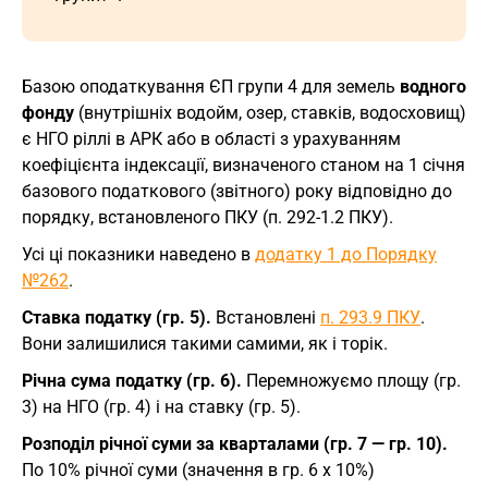
Базою оподаткування ЄП групи 4 для земель
водного
фонду
(внутрішніх водойм, озер, ставків, водосховищ)
є НГО ріллі в АРК або в області з урахуванням
коефіцієнта індексації, визначеного станом на 1 січня
базового податкового (звітного) року відповідно до
порядку, встановленого ПКУ (п. 292-1.2 ПКУ).
Усі ці показники наведено в
додатку 1 до Порядку
№262
.
Ставка податку (гр. 5).
Встановлені
п. 293.9 ПКУ
.
Вони залишилися такими самими, як і торік.
Річна сума податку (гр. 6).
Перемножуємо площу (гр.
3) на НГО (гр. 4) і на ставку (гр. 5).
Розподіл річної суми за кварталами (гр. 7 — гр. 10).
По 10% річної суми (значення в гр. 6 х 10%)