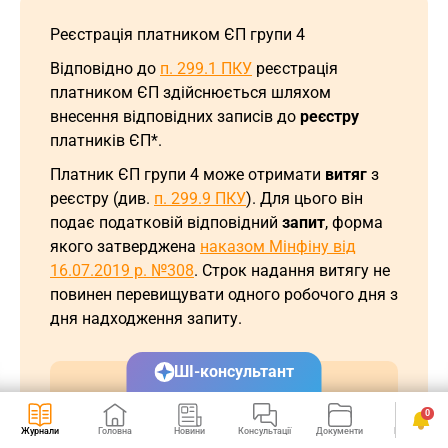
Реєстрація платником ЄП групи 4
Відповідно до
п. 299.1 ПКУ
реєстрація
платником ЄП здійснюється шляхом
внесення відповідних записів до
реєстру
платників ЄП*.
Платник ЄП групи 4 може отримати
витяг
з
реєстру (див.
п. 299.9 ПКУ
). Для цього він
подає податковій відповідний
запит
, форма
якого затверджена
наказом Мінфіну від
16.07.2019 р. №308
. Строк надання витягу не
повинен перевищувати одного робочого дня з
дня надходження запиту.
ШІ-консультант
* Реєстр платників ЄП групи 4
0
міститься на Порталі відкритих даних
Журнали
Головна
Новини
Консультації
Документи
Календар