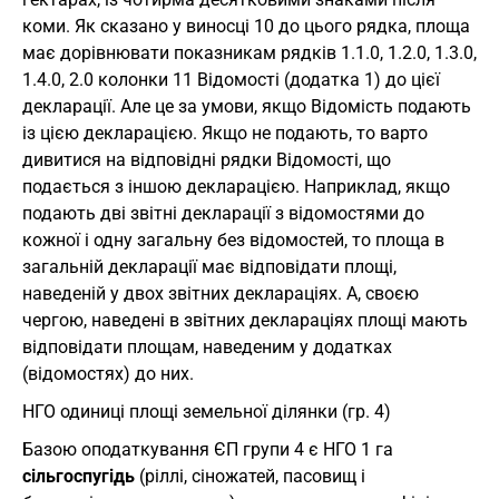
коми. Як сказано у виносці 10 до цього рядка, площа
має дорівнювати показникам рядків 1.1.0, 1.2.0, 1.3.0,
1.4.0, 2.0 колонки 11 Відомості (додатка 1) до цієї
декларації. Але це за умови, якщо Відомість подають
із цією декларацією. Якщо не подають, то варто
дивитися на відповідні рядки Відомості, що
подається з іншою декларацією. Наприклад, якщо
подають дві звітні декларації з відомостями до
кожної і одну загальну без відомостей, то площа в
загальній декларації має відповідати площі,
наведеній у двох звітних деклараціях. А, своєю
чергою, наведені в звітних деклараціях площі мають
відповідати площам, наведеним у додатках
(відомостях) до них.
НГО одиниці площі земельної ділянки (гр. 4)
Базою оподаткування ЄП групи 4 є НГО 1 га
сільгоспугідь
(ріллі, сіножатей, пасовищ і