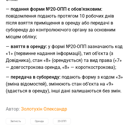
—
подання форми №20-ОПП є обов’язковим:
повідомлення подають протягом 10 робочих днів
після взяття приміщення в оренду або передачі в
суборенду до контролюючого органу за основним
місцем обліку;
—
взяття в оренду:
у формі №20-ОПП зазначають код
«1» (первинне надання інформації), тип об’єкта (з
Довідника), стан «8» (орендується) та вид права («7»
— довгострокова оренда, «8» — короткострокова);
—
передача в суборенду:
подають форму з кодом «3»
(зміна відомостей), змінюють стан об’єкта на «9»
(здається в оренду), інші дані залишаються без змін.
Автор:
Золотухін Олександр
Звітність
Оренда
20-OПП