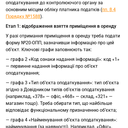
оподаткування до контролюючого органу за
основним місцем обліку платника податків (
пп. 8.4
Порядку №1588
).
Етап 1: відображення взяття приміщення в оренду
У разі отримання приміщення в оренду треба подати
форму №20-ОПП, зазначивши інформацію про цей
об’єкт. Ключові графи заповнюють так:
— графа 2 «Код ознаки надання інформації»: код «1»
— первинне надання інформації про об’єкт
оподаткування;
— графа 3 «Тип об’єкта оподаткування»: тип об’єкта
згідно з Довідником типів об’єктів оподаткування
(наприклад, «378» — офіс, «468» — склад, «321» —
магазин тощо). Треба обирати тип, що найбільше
відповідає функціональному призначенню об’єкта;
— графа 4 «Найменування об’єкта оподаткування»:
найменування (за наявності). Наприклад, «Офіс»,