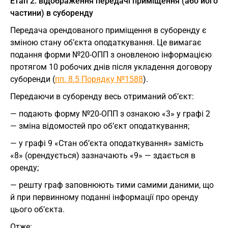
Етап 2: відображення передачі приміщення (або його
частини) в суборенду
Передача орендованого приміщення в суборенду є
зміною стану об’єкта оподаткування. Це вимагає
подання форми №20-ОПП з оновленою інформацією
протягом 10 робочих днів після укладення договору
суборенди (
пп. 8.5 Порядку №1588
).
Передаючи в суборенду весь отриманий об’єкт:
— подають форму №20-ОПП з ознакою «3» у графі 2
— зміна відомостей про об’єкт оподаткування;
— у графі 9 «Стан об’єкта оподаткування» замість
«8» (орендується) зазначають «9» — здається в
оренду;
— решту граф заповнюють тими самими даними, що
й при первинному поданні інформації про оренду
цього об’єкта.
Отже: