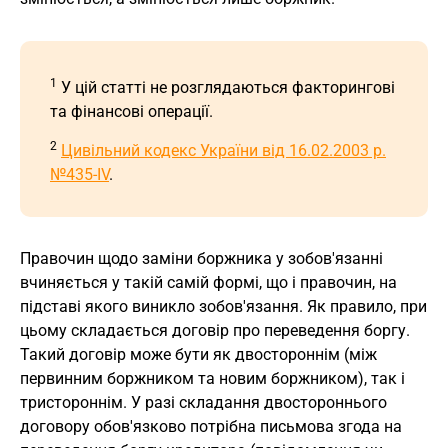
1
У цій статті не розглядаються факторингові
та фінансові операції.
2
Цивільний кодекс України від 16.02.2003 р.
№435-ІV
.
Правочин щодо заміни боржника у зобов'язанні
вчиняється у такій самій формі, що і правочин, на
підставі якого виникло зобов'язання. Як правило, при
цьому складається договір про переведення боргу.
Такий договір може бути як двостороннім (між
первинним боржником та новим боржником), так і
тристороннім. У разі складання двостороннього
договору обов'язково потрібна письмова згода на