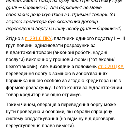
відвантажило товар на суму 5000 грн платнику ПДВ
(далі — боржник-1). Але боржник-1 не може
своєчасно розрахуватися за отримані товари. За
згодою кредитора був складений договір
переведення боргу на іншу особу (далі — боржник-2).
Згідно з
п. 291.6 ПКУ
, платники єдиного податку І — ІІІ
груп повинні здійснювати розрахунки за
відвантажені товари (виконані роботи, надані
послуги) виключно у грошовій формі (готівковій/
безготівковій). Але, виходячи з положень
ст. 520 ЦКУ
,
переведення боргу є заміною в зобов'язаннях
боржника іншою особою за згодою кредитора і не є
формою розрахунку. Тобто кошти за відвантажений
товар кредитор все одно отримує.
Таким чином, операція з переведення боргу може
бути проведена й особами, які обрали спрощену
систему оподаткування (на відміну від договорів
переуступлення права вимоги).