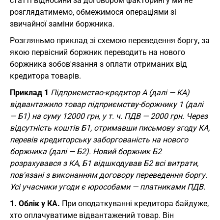
статті відносини за договором факторингу ми не
розглядатимемо, обмежимося операціями зі
звичайної заміни боржника.
Розгляньмо приклад зі схемою переведення боргу, за
якою первісний боржник переводить на нового
боржника зобов'язання з оплати отриманих від
кредитора товарів.
Приклад 1
Підприємство-кредитор А (далі — КА)
відвантажило товар підприємству-боржнику 1 (далі
— Б1) на суму 12000 грн, у т. ч. ПДВ — 2000 грн. Через
відсутність коштів Б1, отримавши письмову згоду КА,
перевів кредиторську заборгованість на нового
боржника (далі — Б2). Новий боржник Б2
розрахувався з КА, Б1 відшкодував Б2 всі витрати,
пов'язані з виконанням договору переведення боргу.
Усі учасники угоди є юрособами — платниками ПДВ.
1. Облік у КА.
При оподаткуванні кредитора байдуже,
хто оплачуватиме відвантажений товар. Він