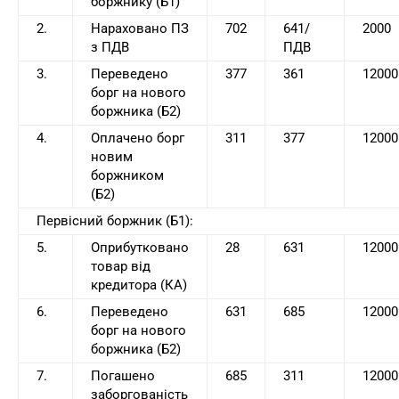
боржнику (Б1)
2.
Нараховано ПЗ
702
641/
2000
з ПДВ
ПДВ
3.
Переведено
377
361
12000
борг на нового
боржника (Б2)
4.
Оплачено борг
311
377
12000
новим
боржником
(Б2)
Первісний боржник (Б1):
5.
Оприбутковано
28
631
12000
товар від
кредитора (КА)
6.
Переведено
631
685
12000
борг на нового
боржника (Б2)
7.
Погашено
685
311
12000
заборгованість