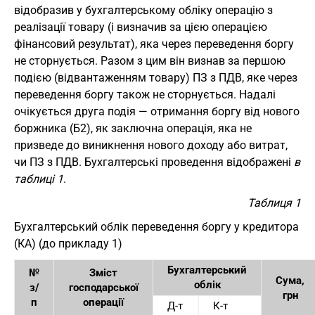
відобразив у бухгалтерському обліку операцію з
реалізації товару (і визначив за цією операцією
фінансовий результат), яка через переведення боргу
не сторнується. Разом з цим він визнав за першою
подією (відвантаженням товару) ПЗ з ПДВ, яке через
переведення боргу також не сторнується. Надалі
очікується друга подія — отримання боргу від нового
боржника (Б2), як заключна операція, яка не
призведе до виникнення нового доходу або витрат,
чи ПЗ з ПДВ. Бухгалтерські проведення відображені
в
таблиці 1
.
Таблиця 1
Бухгалтерський облік переведення боргу у кредитора
(КА) (до прикладу 1)
Бухгалтерський
№
Зміст
Сума,
облік
з/
господарської
грн
п
операції
Д-т
К-т