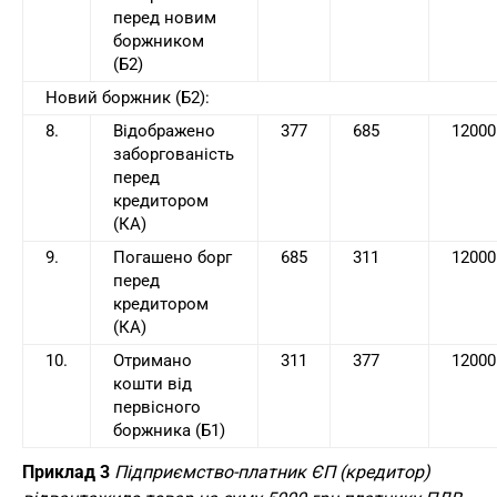
перед новим
боржником
(Б2)
Новий боржник (Б2):
8.
Відображено
377
685
12000
заборгованість
перед
кредитором
(КА)
9.
Погашено борг
685
311
12000
перед
кредитором
(КА)
10.
Отримано
311
377
12000
кошти від
первісного
боржника (Б1)
Приклад 3
Підприємство-платник ЄП (кредитор)