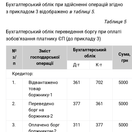
Бухгалтерський облік при здійсненні операцій згідно
з прикладом 3 відображено
в таблиці 5
.
Таблиця 5
Бухгалтерський облік переведення боргу при оплаті
зобов'язання платнику ЄП (до прикладу 3)
Бухгалтерський
№
Зміст
Сума,
облік
з/
господарської
грн
п
операції
Д-т
К-т
Кредитор:
1.
Відвантажено
361
702
5000
товар
боржнику-1
2.
Переведено
377
361
5000
борг на
боржника-2
3.
Оплачено борг
311
377
5000
боржником-2