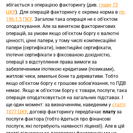
збігається з операцією факторингу (див.
главу 73
ЦКУ
). Для операцій факторингу є окрема норма в
пп.
196.1.5 ПКУ
. Загалом така операція не є об'єктом
оподаткування. Але за винятком факторингових
операцій, за умови якщо об'єктом боргу є валютні
цінності, цінні папери, у тому числі компенсаційні
папери (сертифікати), інвестиційні сертифікати,
іпотечні сертифікати з фіксованою дохідністю,
операції з відступлення права вимоги за
забезпеченими іпотекою кредитами (позиками),
житлові чеки, земельні бони та деривативи. Тобто
якщо об'єктом боргу є грошове зобов'язання, то ПДВ
немає. Якщо ж об'єктом боргу є товари, послуги, така
операція оподатковується на загальних підставах. І
ще один момент: за визначенням, наведеним у
статті
1077 ЦКУ
, договір факторингу передбачає
плату
за
послуги фактора (тобто йдеться про фінансові
послуги, які потребують наявності ліцензії). Але в цій