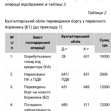
операції відображені
в таблиці 2
.
Таблиця 2
Бухгалтерський облік переведення боргу у первісного
боржника (Б1) (до прикладу 1)
Бухгалтерський
№
Зміст
Сума,
облік
з/
господарської
грн
п
операції
Д-т
К-т
1.
Оприбутковано
28
631
10000
товар від
кредитора (КА)
2.
Нараховано
641/
631
2000
ПК з ПДВ
ПДВ
3.
Переведено
631
685
12000
борг на нового
боржника (Б2)
4.
Погашено
685
311
12000
заборгованість