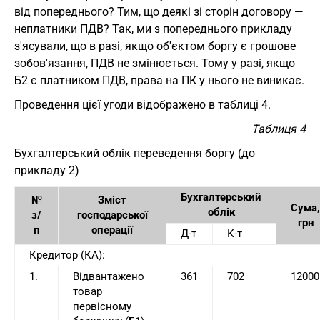
від попереднього? Тим, що деякі зі сторін договору —
неплатники ПДВ? Так, ми з попереднього прикладу
з'ясували, що в разі, якщо об'єктом боргу є грошове
зобов'язання, ПДВ не змінюється. Тому у разі, якщо
Б2 є платником ПДВ, права на ПК у нього не виникає.
Проведення цієї угоди відображено в таблиці 4.
Таблиця 4
Бухгалтерський облік переведення боргу (до
прикладу 2)
Бухгалтерський
№
Зміст
Сума,
облік
з/
господарської
грн
п
операції
Д-т
К-т
Кредитор (КА):
1.
Відвантажено
361
702
12000
товар
первісному