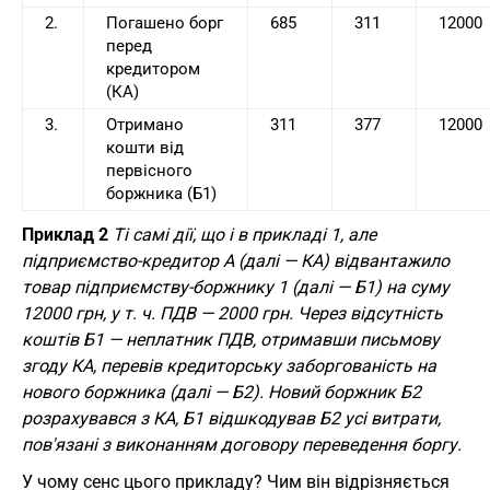
2.
Погашено борг
685
311
12000
перед
кредитором
(КА)
3.
Отримано
311
377
12000
кошти від
первісного
боржника (Б1)
Приклад 2
Ті самі дії, що і в прикладі 1, але
підприємство-кредитор А (далі — КА) відвантажило
товар підприємству-боржнику 1 (далі — Б1) на суму
12000 грн, у т. ч. ПДВ — 2000 грн. Через відсутність
коштів Б1 — неплатник ПДВ, отримавши письмову
згоду КА, перевів кредиторську заборгованість на
нового боржника (далі — Б2). Новий боржник Б2
розрахувався з КА, Б1 відшкодував Б2 усі витрати,
пов'язані з виконанням договору переведення боргу.
У чому сенс цього прикладу? Чим він відрізняється