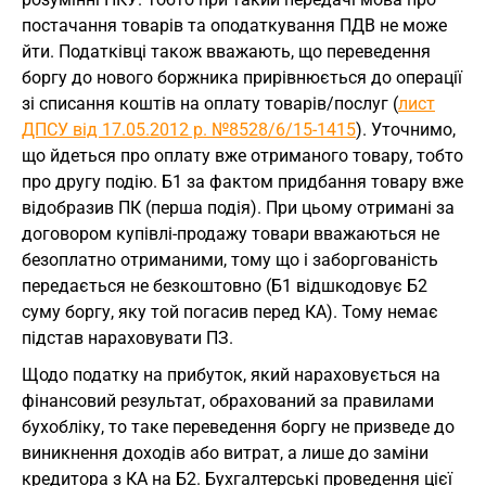
постачання товарів та оподаткування ПДВ не може
йти. Податківці також вважають, що переведення
боргу до нового боржника прирівнюється до операції
зі списання коштів на оплату товарів/послуг (
лист
ДПСУ від 17.05.2012 р. №8528/6/15-1415
). Уточнимо,
що йдеться про оплату вже отриманого товару, тобто
про другу подію. Б1 за фактом придбання товару вже
відобразив ПК (перша подія). При цьому отримані за
договором купівлі-продажу товари вважаються не
безоплатно отриманими, тому що і заборгованість
передається не безкоштовно (Б1 відшкодовує Б2
суму боргу, яку той погасив перед КА). Тому немає
підстав нараховувати ПЗ.
Щодо податку на прибуток, який нараховується на
фінансовий результат, обрахований за правилами
бухобліку, то таке переведення боргу не призведе до
виникнення доходів або витрат, а лише до заміни
кредитора з КА на Б2. Бухгалтерські проведення цієї