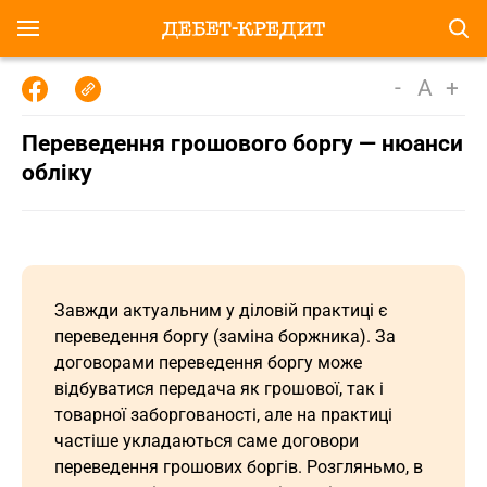
-
A
+
Переведення грошового боргу — нюанси
обліку
Завжди актуальним у діловій практиці є
переведення боргу (заміна боржника). За
договорами переведення боргу може
відбуватися передача як грошової, так і
товарної заборгованості, але на практиці
частіше укладаються саме договори
переведення грошових боргів. Розгляньмо, в