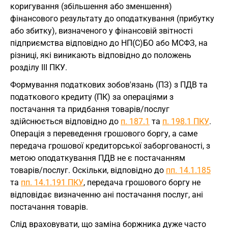
коригування (збільшення або зменшення)
фінансового результату до оподаткування (прибутку
або збитку), визначеного у фінансовій звітності
підприємства відповідно до НП(С)БО або МСФЗ, на
різниці, які виникають відповідно до положень
розділу III ПКУ.
Формування податкових зобов'язань (ПЗ) з ПДВ та
податкового кредиту (ПК) за операціями з
постачання та придбання товарів/послуг
здійснюється відповідно до
п. 187.1
та
п. 198.1 ПКУ
.
Операція з переведення грошового боргу, а саме
передача грошової кредиторської заборгованості, з
метою оподаткування ПДВ не є постачанням
товарів/послуг. Оскільки, відповідно до
пп. 14.1.185
та
пп. 14.1.191 ПКУ
, передача грошового боргу не
відповідає визначенню ані постачання послуг, ані
постачання товарів.
Слід враховувати, що заміна боржника дуже часто