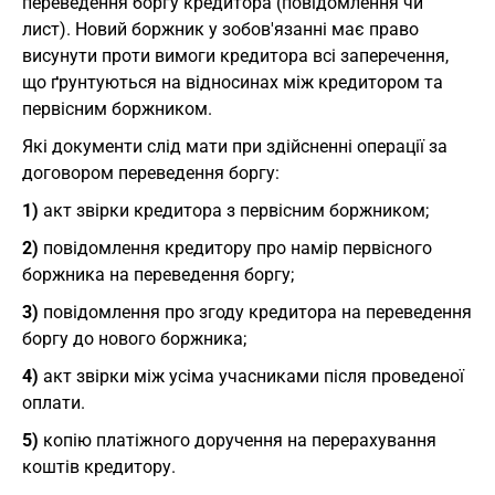
переведення боргу кредитора (повідомлення чи
лист). Новий боржник у зобов'язанні має право
висунути проти вимоги кредитора всі заперечення,
що ґрунтуються на відносинах між кредитором та
первісним боржником.
Які документи слід мати при здійсненні операції за
договором переведення боргу:
1)
акт звірки кредитора з первісним боржником;
2)
повідомлення кредитору про намір первісного
боржника на переведення боргу;
3)
повідомлення про згоду кредитора на переведення
боргу до нового боржника;
4)
акт звірки між усіма учасниками після проведеної
оплати.
5)
копію платіжного доручення на перерахування
коштів кредитору.