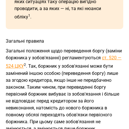
яких ситуаціях таку операцію вигідно
проводити, а за яких — ні, та які нюанси
1
обліку
.
Загальні правила
Загальні положення щодо переведення боргу (заміни
боржника у зобов'язанні) регламентуються
ст. 520 —
2
524 ЦКУ
. Так, боржник у зобов'язанні може бути
замінений іншою особою (переведення боргу) лише
за згодою кредитора, якщо інше не передбачено
законом. Таким чином, при переведенні боргу
первісний боржник вибуває із зобов'язання і більше
не відповідає перед кредитором за його
невиконання, натомість до нового боржника в
повному обсязі переходять обов'язки первісного
боржника. При цьому саме зобов'язання не
змінюється, а змінюється лише боржник.