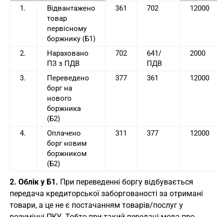
1.
Відвантажено
361
702
12000
товар
первісному
боржнику (Б1)
2.
Нараховано
702
641/
2000
ПЗ з ПДВ
ПДВ
3.
Переведено
377
361
12000
борг на
нового
боржника
(Б2)
4.
Оплачено
311
377
12000
борг новим
боржником
(Б2)
2. Облік у Б1.
При переведенні боргу відбувається
передача кредиторської заборгованості за отримані
товари, а це не є постачанням товарів/послуг у
розумінні ПКУ. Тобто при такий передачі мова про