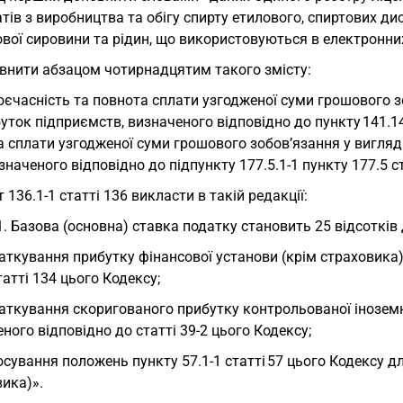
атів з виробництва та обігу спирту етилового, спиртових ди
ої сировини та рідин, що використовуються в електронних
овнити абзацом чотирнадцятим такого змісту:
оєчасність та повнота сплати узгодженої суми грошового з
уток підприємств, визначеного відповідно до пункту 141.14
 сплати узгодженої суми грошового зобов’язання у вигляд
изначеного відповідно до підпункту 177.5.1-1 пункту 177.5 с
 136.1-1 статті 136 викласти в такій редакції:
1. Базова (основна) ставка податку становить 25 відсотків 
аткування прибутку фінансової установи (крім страховика),
татті 134 цього Кодексу;
аткування скоригованого прибутку контрольованої іноземно
ного відповідно до статті 39-2 цього Кодексу;
осування положень пункту 57.1-1 статті 57 цього Кодексу 
ика)».