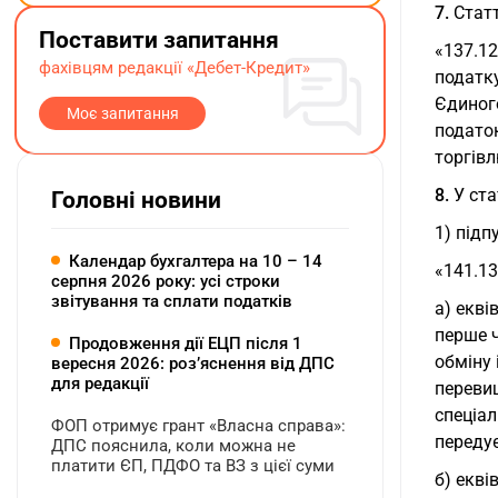
7.
Статт
Поставити запитання
«137.12
фахівцям редакції «Дебет-Кредит»
податку
Єдиного
Моє запитання
податок
торгівл
8.
У ста
Головні новини
1) підп
Календар бухгалтера на 10 – 14
«141.13
серпня 2026 року: усі строки
звітування та сплати податків
а) екві
перше ч
Продовження дії ЕЦП після 1
обміну 
вересня 2026: розʼяснення від ДПС
для редакції
перевищ
спеціал
ФОП отримує грант «Власна справа»:
переду
ДПС пояснила, коли можна не
платити ЄП, ПДФО та ВЗ з цієї суми
б) екві