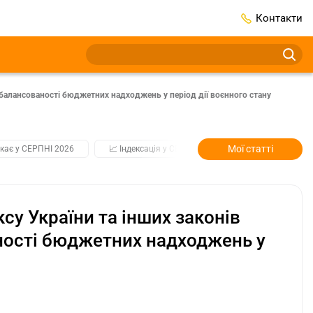
Контакти
збалансованості бюджетних надходжень у період дії воєнного стану
Мої статті
кає у СЕРПНІ 2026
📈 Індексація у СЕРПНІ
2️⃣0️⃣2️⃣7️⃣ Усі клю
су України та інших законів
ності бюджетних надходжень у