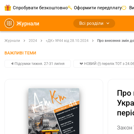
Спробувати безкоштовно
Оформити передплату
Ви
Журнали
Всі розділи
Журнали
2024
«ДК» №44 від 28.10.2024
Про внесення змін до
ВАЖЛИВІ ТЕМИ
🔉Підсумки тижня. 27-31 липня
💔 НОВИЙ (!) перелік ТОТ з 24.06
Про 
Укра
пері
Закон 