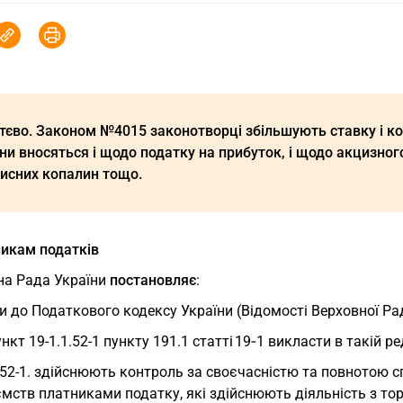
тєво. Законом №4015 законотворці збільшують ставку і кол
ни вносяться і щодо податку на прибуток, і щодо акцизног
исних копалин тощо.
никам податків
на Рада України
постановляє
:
и до Податкового кодексу України (Відомості Верховної Ради
нкт 19-1.1.52-1 пункту 191.1 статті 19‑1 викласти в такій ре
.52-1. здійснюють контроль за своєчасністю та повнотою с
мств платниками податку, які здійснюють діяльність з тор