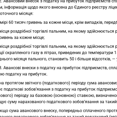
2. Авансовий внесок з податку на прибуток підприємств спл
, інформація щодо якого внесена до Єдиного реєстру ліцен
оточного місяця:
змірі 60 тисяч гривень за кожне місце, крім випадків, перед
місця роздрібної торгівлі пальним, на якому здійснюється 
ривень за кожне місце;
місця роздрібної торгівлі пальним, на якому здійснюється 
ції скрапленого газу в літрах, приведених до температури 
нього місяця пального, становить 50 і більше відсотків, — 
3. Авансові внески з податку на прибуток підприємств, спл
ою податку на прибуток.
а протягом звітного (податкового) періоду сума авансови
 податкові зобов’язання з податку на прибуток підприємс
ового) періоду за базовою (основною) ставкою, визначеною
ує суму нарахованого податкового зобов’язання за такий 
якщо сума авансового внеску, попередньо сплаченого прот
аного податкового зобов’язання за такий податковий (зві