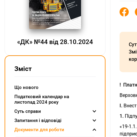
«ДК» №44 від 28.10.2024
Сут
Змі
кор
Зміст
! Плат
Що нового
Верхов
Податковий календар на
листопад 2024 року
I.
Внест
Суть справи
1.
Підпу
Запитання і відповіді
«19-1.1
Документи для роботи
підприє