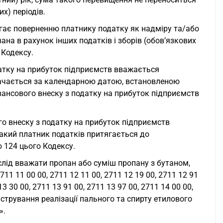
х) періодів.
ягає поверненню платнику податку як надміру та/або
на в рахунок інших податків і зборів (обов’язкових
 Кодексу.
датку на прибуток підприємств вважається
начається за календарною датою, встановленою
вансового внеску з податку на прибуток підприємств
го внеску з податку на прибуток підприємств
такий платник податків притягається до
ю 124 цього Кодексу.
слід вважати пропан або суміш пропану з бутаном,
11 11 00 00, 2711 12 11 00, 2711 12 19 00, 2711 12 91
13 30 00, 2711 13 91 00, 2711 13 97 00, 2711 14 00 00,
стрування реалізації пального та спирту етилового
».