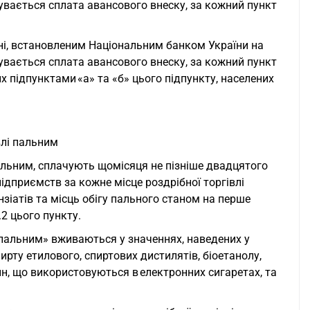
увається сплата авансового внеску, за кожний пункт
ні, встановленим Національним банком України на
увається сплата авансового внеску, за кожний пункт
х підпунктами «а» та «б» цього підпункту, населених
влі пальним
пальним, сплачують щомісяця не пізніше двадцятого
ідприємств за кожне місце роздрібної торгівлі
зіатів та місць обігу пального станом на перше
.2 цього пункту.
і пальним» вживаються у значеннях, наведених у
рту етилового, спиртових дистилятів, біоетанолу,
н, що використовуються в електронних сигаретах, та