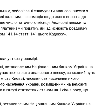
льним, зобов’язані сплачувати авансові внески з
влі пальним, інформація щодо якого внесена до
рше число поточного місяця. Авансові внески та
 платниками податку, які здійснюють роздрібну
м 141.14 статті 141 цього Кодексу».
лачується у розмірі:
вні, встановленим Національним банком України на
увається сплата авансового внеску, за кожний пункт
 міста Києва), чисельність населення якого
го населення України, розміщеними на вебсайті
в галузі статистики станом на 1 січня року, що
ні, встановленим Національним банком України на