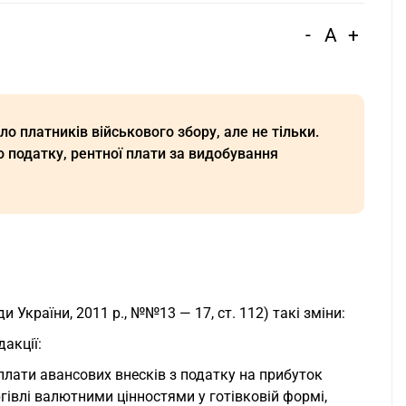
-
A
+
о платників військового збору, але не тільки.
о податку, рентної плати за видобування
 України, 2011 р., №№13 — 17, ст. 112) такі зміни:
дакції:
плати авансових внесків з податку на прибуток
гівлі валютними цінностями у готівковій формі,