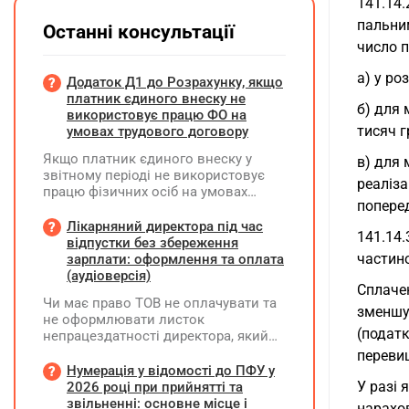
141.14.
пальним
Останні консультації
число п
а) у ро
Додаток Д1 до Розрахунку, якщо
платник єдиного внеску не
б) для 
використовує працю ФО на
тисяч г
умовах трудового договору
Якщо платник єдиного внеску у
в) для 
звітному періоді не використовує
реаліза
працю фізичних осіб на умовах
поперед
трудового договору (контракту) або
на інших умовах, передбачених
Лікарняний директора під час
141.14.
законодавством, Додаток Д1/
відпустки без збереження
Додаток ФІЗ-Д1 за відповідний
частин
зарплати: оформлення та оплата
період не подається
(аудіоверсія)
Сплачен
Чи має право ТОВ не оплачувати та
зменшує
не оформлювати листок
(податк
непрацездатності директора, який
перебуває у відпустці без
перевищ
збереження заробітної плати під час
Нумерація у відомості до ПФУ у
призупинення діяльності
У разі 
2026 році при прийнятті та
підприємства?
звільненні: основне місце і
нарахов