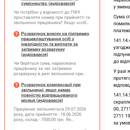
сумісництво (аудіоверсія)
у зменш
Чи потрібно у відомості до ПФУ
Сума сп
проставляти номер при прийнятті та
звільненні працівника? Якщо особа
помилко
одночасно працювала за основним
платежі
місцем роботи та за сумісництвом,
Розрахунок внеску на підтримку
чи рахується це як два роботодавці?
працевлаштування осіб з
141.14.
інвалідністю та виплати за
узгодж
затримку розрахунку
підпунк
(аудіоверсія)
до від
Чи береться сума, нарахована
працівнику за час затримки
У разі 
розрахунку в разі звільнення при
протяго
обчсиленні середньомісячної
заробітної плати (винагороди), для
Розрахунок компенсації при
відпові
розрахунку внеску на підтримку
звільненні, якщо немає
працевлаштування осіб з
141.14.
повністю відпрацьованого
інвалідністю?
місяця (аудіоверсія)
скрапле
00, 271
Працівник звільняється 29.07.2026
року, дата прийняття - 18.06.2026
2711 19
року, оклад - 7500,00 грн. Як
за умов
розрахувати компенсацію трьох