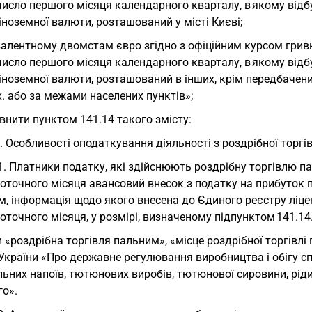
исло першого місяця календарного кварталу, в якому відб
іноземної валюти, розташований у місті Києві;
валентному двомстам євро згідно з офіційним курсом грив
исло першого місяця календарного кварталу, в якому відб
іноземної валюти, розташований в інших, крім передбачени
. або за межами населених пунктів»;
внити пунктом 141.14 такого змісту:
. Особливості оподаткування діяльності з роздрібної торгі
1. Платники податку, які здійснюють роздрібну торгівлю 
оточного місяця авансовий внесок з податку на прибуток п
, інформація щодо якого внесена до Єдиного реєстру ліцен
оточного місяця, у розмірі, визначеному підпунктом 141.14
 «роздрібна торгівля пальним», «місце роздрібної торгівл
України «Про державне регулювання виробництва і обігу спи
ьних напоїв, тютюнових виробів, тютюнової сировини, ріди
го».