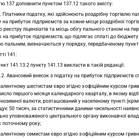
ю 137 доповнити пунктом 137.12 такого змісту:
. Платники податку, які здійснюють роздрібну торгівлю па
 на прибуток підприємств за кожне місце роздрібної торгі
 реєстру ліцензіатів та місць обігу пального станом на пе
 на прибуток підприємств, що підлягає сплаті до бюджету
ю пальним, визначаються у порядку, передбаченому пункто
тті 141:
ункт 141.13.2 пункту 141.13 викласти в такій редакції:
.2. Авансовий внесок з податку на прибуток підприємств сп
валентному шестистам євро згідно з офіційним курсом гри
исло першого місяця календарного кварталу, в якому відб
іноземної валюти, розташований у населеному пункті (крім
ує 50 тисяч, за статистичними даними чисельності наявно
ьно уповноваженого центрального органу виконавчої влади 
є поточному року;
валентному семистам євро згідно з офіційним курсом грив