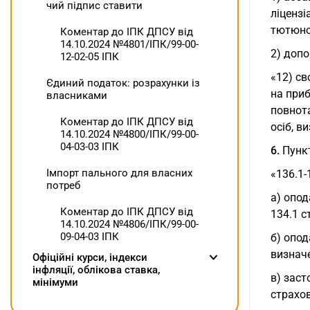
чий підпис ставити
ліцензі
тютюнов
Коментар до ІПК ДПСУ від
14.10.2024 №4801/ІПК/99-00-
2) доп
12-02-05 ІПК
«12) св
Єдиний податок: розрахунки із
на приб
власниками
повнота
Коментар до ІПК ДПСУ від
осіб, в
14.10.2024 №4800/ІПК/99-00-
04-03-03 ІПК
6.
Пункт
Імпорт пального для власних
«136.1-
потреб
а) опод
Коментар до ІПК ДПСУ від
134.1 с
14.10.2024 №4806/ІПК/99-00-
09-04-03 ІПК
б) опод
визначе
Oфіційні курси, індекcи
інфляції, облікова ставка,
в) заст
мінімуми
страхов