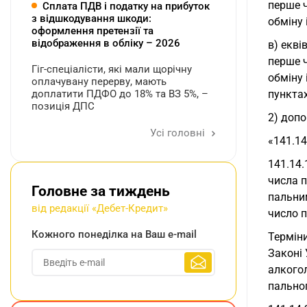
перше ч
Сплата ПДВ і податку на прибуток
з відшкодування шкоди:
обміну 
оформлення претензії та
відображення в обліку – 2026
в) екві
перше ч
Гіг-спеціалісти, які мали щорічну
обміну 
оплачувану перерву, мають
пунктах
доплатити ПДФО до 18% та ВЗ 5%, –
позиція ДПС
2) допо
Усі головні
«141.14
141.14.
числа п
Головне за тиждень
пальним
від редакції «Дебет-Кредит»
число п
Кожного понеділка на Ваш e-mail
Терміни
Законі 
алкогол
пально