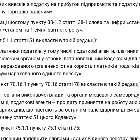
их внесків з податку на прибуток підприємств та податку 
бну торгівлю пальним».
аці шостому пункту 38-1.2 статті 38-1 слова та цифри «ста
«станом на 1 січня звітного року».
 51.1 статті 51 викласти в такій редакції:
Платники податків, у тому числі податкові агенти, платники
люючим органам у строки, встановлені цим Кодексом для 
 нарахованого (сплаченого) на користь платників податків —
сум нарахованого єдиного внеску».
нкт 70.16.1 пункту 70.16 статті 70 викласти в такій редакції
1. органи виконавчої влади та органи місцевого самовряду
мці, податкові агенти — про дату прийняття на роботу або 
рних днів, що настають за останнім календарним днем зві
чену статтею 51 цього Кодексу».
пункті 75.1.1 пункту 75.1 статті 75:
ц перший доповнити словами «даних Єдиного реєстру ліценз