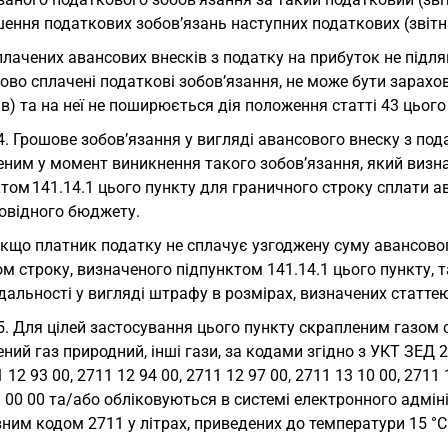
ення податкових зобов’язань наступних податкових (звітни
лачених авансових внесків з податку на прибуток не підл
во сплачені податкові зобов’язання, не може бути зарахова
в) та на неї не поширюється дія положення статті 43 цього
4. Грошове зобов’язання у вигляді авансового внеску з по
еним у момент виникнення такого зобов’язання, який виз
том 141.14.1 цього пункту для граничного строку сплати а
повідного бюджету.
якщо платник податку не сплачує узгоджену суму авансово
м строку, визначеного підпунктом 141.14.1 цього пункту, 
дальності у вигляді штрафу в розмірах, визначених статте
5. Для цілей застосування цього пункту скрапленим газом 
ний газ природний, інші гази, за кодами згідно з УКТ ЗЕД 27
1 12 93 00, 2711 12 94 00, 2711 12 97 00, 2711 13 10 00, 2711 
 00 00 та/або обліковуються в системі електронного адміні
ним кодом 2711 у літрах, приведених до температури 15 °С