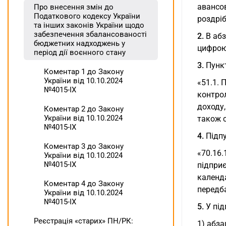
авансов
Про внесення змін до
Податкового кодексу України
роздрі
та інших законів України щодо
забезпечення збалансованості
2.
В абз
бюджетних надходжень у
цифрою 
період дії воєнного стану
3.
Пункт
Коментар 1 до Закону
України від 10.10.2024
«51.1. 
№4015-ІХ
контро
доходу,
Коментар 2 до Закону
України від 10.10.2024
також 
№4015-ІХ
4.
Підпу
Коментар 3 до Закону
«70.16.
України від 10.10.2024
№4015-ІХ
підприє
календа
Коментар 4 до Закону
передба
України від 10.10.2024
№4015-ІХ
5.
У під
Реєстрація «старих» ПН/РК:
1) абза