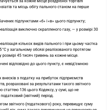
ачується за кожне місце роздрібної торгівлі
зіатів та місць обігу пального станом на перше
бачених підпунктами «б» і «в» цього підпункту;
реалізація виключно скрапленого газу, — у розмірі 30
реалізація кількох видів пального і при цьому частка
15 °C у загальному обсязі реалізованого протягом
у розмірі 45 тисяч гривень за кожне місце.
ачені відповідно до цього пункту, є невід’ємною
х внесків з податку на прибуток підприємств
тв, розраховані за результатами такого звітного
 статтею 136 цього Кодексу, у сумі, що не
податковий (звітний) період.
ягом звітного (податкового) року, перевищує суму
тний) рік, сума такого перевищення не переноситься