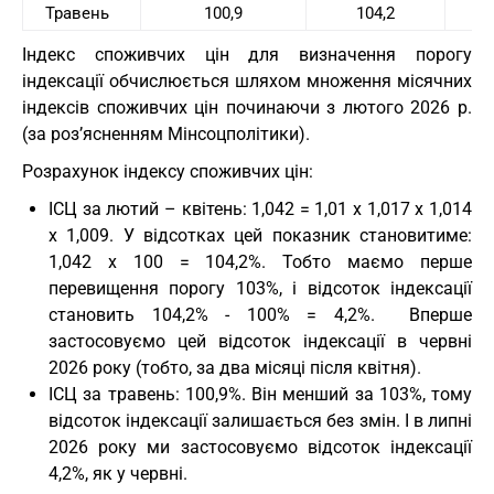
Травень
100,9
104,2
Індекс споживчих цін для визначення порогу
індексації обчислюється шляхом множення місячних
індексів споживчих цін починаючи з лютого 2026 р.
(за розʼясненням Мінсоцполітики).
Розрахунок індексу споживчих цін:
ІСЦ за лютий – квітень: 1,042 = 1,01 х 1,017 х 1,014
х 1,009. У відсотках цей показник становитиме:
1,042 х 100 = 104,2%. Тобто маємо перше
перевищення порогу 103%, і відсоток індексації
становить 104,2% - 100% = 4,2%. Вперше
застосовуємо цей відсоток індексації в червні
2026 року (тобто, за два місяці після квітня).
ІСЦ за травень: 100,9%. Він менший за 103%, тому
відсоток індексації залишається без змін. І в липні
2026 року ми застосовуємо відсоток індексації
4,2%, як у червні.