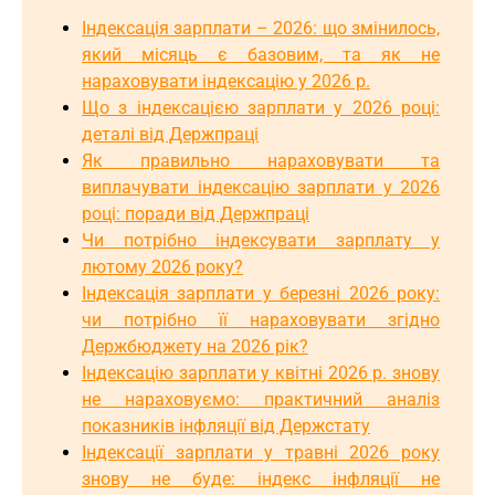
Індексація зарплати – 2026: що змінилось,
який місяць є базовим, та як не
нараховувати індексацію у 2026 р.
Що з індексацією зарплати у 2026 році:
деталі від Держпраці
Як правильно нараховувати та
виплачувати індексацію зарплати у 2026
році: поради від Держпраці
Чи потрібно індексувати зарплату у
лютому 2026 року?
Індексація зарплати у березні 2026 року:
чи потрібно її нараховувати згідно
Держбюджету на 2026 рік?
Індексацію зарплати у квітні 2026 р. знову
не нараховуємо: практичний аналіз
показників інфляції від Держстату
Індексації зарплати у травні 2026 року
знову не буде: індекс інфляції не