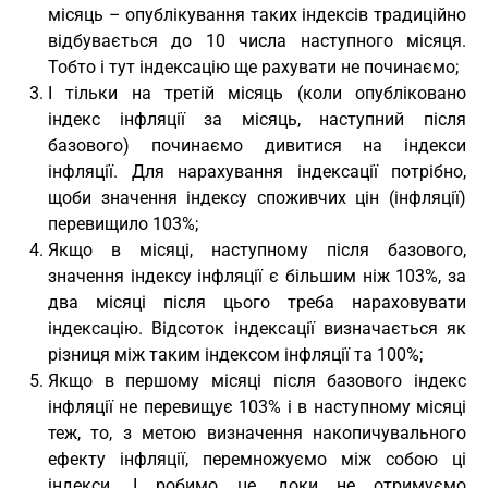
місяць – опублікування таких індексів традиційно
відбувається до 10 числа наступного місяця.
Тобто і тут індексацію ще рахувати не починаємо;
І тільки на третій місяць (коли опубліковано
індекс інфляції за місяць, наступний після
базового) починаємо дивитися на індекси
інфляції. Для нарахування індексації потрібно,
щоби значення індексу споживчих цін (інфляції)
перевищило 103%;
Якщо в місяці, наступному після базового,
значення індексу інфляції є більшим ніж 103%, за
два місяці після цього треба нараховувати
індексацію. Відсоток індексації визначається як
різниця між таким індексом інфляції та 100%;
Якщо в першому місяці після базового індекс
інфляції не перевищує 103% і в наступному місяці
теж, то, з метою визначення накопичувального
ефекту інфляції, перемножуємо між собою ці
індекси. І робимо це, доки не отримуємо