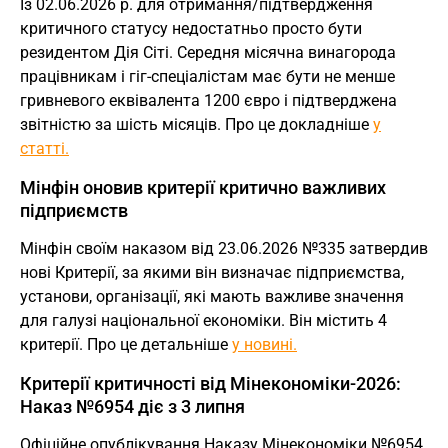
Із 02.06.2026 р. для отримання/підтвердження
критичного статусу недостатньо просто бути
резидентом Дія Сіті. Середня місячна винагорода
працівникам і гіг-спеціалістам має бути не менше
гривневого еквівалента 1200 євро і підтверджена
звітністю за шість місяців. Про це докладніше
у
статті.
Мінфін оновив критерії критично важливих
підприємств
Мінфін своїм наказом від 23.06.2026 №335 затвердив
нові Критерії, за якими він визначає підприємства,
установи, організації, які мають важливе значення
для галузі національної економіки. Він містить 4
критерії. Про це детальніше
у новині.
Критерії критичності від Мінекономіки-2026:
Наказ №6954 діє з 3 липня
Офіційне опублікування Наказу Мінекономіки №6954