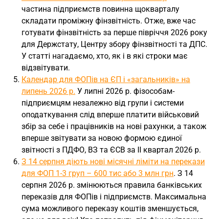
частина підприємств повинна щокварталу
складати проміжну фінзвітність. Отже, вже час
готувати фінзвітність за перше півріччя 2026 року
для Держстату, Центру збору фінзвітності та ДПС.
У статті нагадаємо, хто, як і в які строки має
відзвітувати.
Календар для ФОПів на ЄП і «загальників» на
липень 2026 р.
У липні 2026 р. фізособам-
підприємцям незалежно від групи і системи
оподаткування слід вперше платити військовий
збір за себе і працівників на нові рахунки, а також
вперше звітувати за новою формою єдиної
звітності з ПДФО, ВЗ та ЄСВ за ІІ квартал 2026 р.
З 14 серпня діють нові місячні ліміти на перекази
для ФОП 1-3 груп – 600 тис або 3 млн грн
. З 14
серпня 2026 р. змінюються правила банківських
переказів для ФОПів і підприємств. Максимальна
сума можливого переказу коштів зменшується,