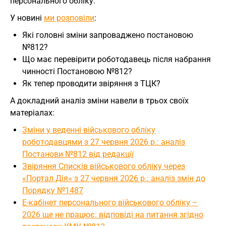
персонального обліку.
У новині
ми розповіли
:
Які головні зміни запроваджено постановою
№812?
Що має перевірити роботодавець після набрання
чинності Постановою №812?
Як тепер проводити звіряння з ТЦК?
А докладний аналіз зміни навели в трьох своїх
матеріалах:
Зміни у веденні військового обліку
роботодавцями з 27 червня 2026 р.: аналіз
Постанови №812 від редакції
Звіряння Списків військового обліку через
«Портал Дія» з 27 червня 2026 р.: аналіз змін до
Порядку №1487
Е-кабінет персонального військового обліку –
2026 ще не працює: відповіді на питання згідно