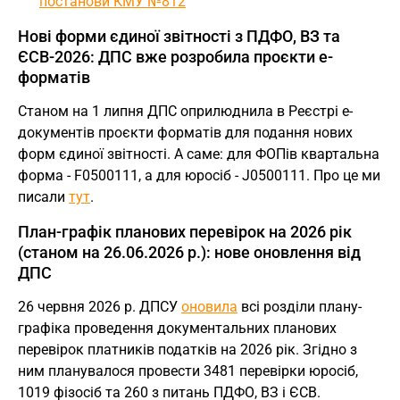
постанови КМУ №812
Нові форми єдиної звітності з ПДФО, ВЗ та
ЄСВ-2026: ДПС вже розробила проєкти е-
форматів
Станом на 1 липня ДПС оприлюднила в Реєстрі е-
документів проєкти форматів для подання нових
форм єдиної звітності. А саме: для ФОПів квартальна
форма - F0500111, а для юросіб - J0500111. Про це ми
писали
тут
.
План-графік планових перевірок на 2026 рік
(станом на 26.06.2026 р.): нове оновлення від
ДПС
26 червня 2026 р. ДПСУ
оновила
всі розділи плану-
графіка проведення документальних планових
перевірок платників податків на 2026 рік. Згідно з
ним планувалося провести 3481 перевірки юросіб,
1019 фізосіб та 260 з питань ПДФО, ВЗ і ЄСВ.