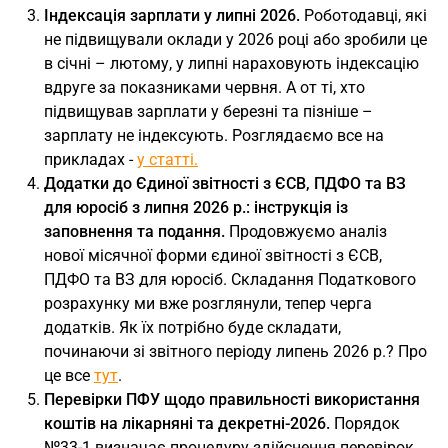
Індексація зарплати у липні 2026.
Роботодавці, які
не підвищували оклади у 2026 році або зробили це
в січні – лютому, у липні нараховують індексацію
вдруге за показниками червня. А от ті, хто
підвищував зарплати у березні та пізніше –
зарплату не індексують. Розглядаємо все на
прикладах -
у статті.
Додатки до Єдиної звітності з ЄСВ, ПДФО та ВЗ
для юросіб з липня 2026 р.: інструкція із
заповнення та подання.
Продовжуємо аналіз
нової місячної форми єдиної звітності з ЄСВ,
ПДФО та ВЗ для юросіб. Складання Податкового
розрахунку ми вже розглянули, тепер черга
додатків. Як їх потрібно буде складати,
починаючи зі звітного періоду липень 2026 р.? Про
це все
тут
.
Перевірки ПФУ щодо правильності використання
коштів на лікарняні та декретні-2026.
Порядок
№33-1 визначає процедуру здійснення перевірок