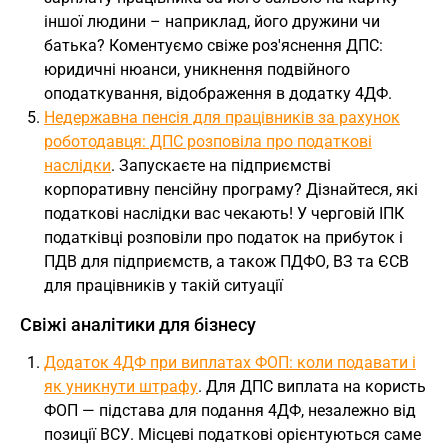
іншої людини – наприклад, його дружини чи
батька? Коментуємо свіже роз'яснення ДПС:
юридичні нюанси, уникнення подвійного
оподаткування, відображення в додатку 4ДФ.
Недержавна пенсія для працівників за рахунок
роботодавця: ДПС розповіла про податкові
наслідки
. Запускаєте на підприємстві
корпоративну пенсійну програму? Дізнайтеся, які
податкові наслідки вас чекають! У черговій ІПК
податківці розповіли про податок на прибуток і
ПДВ для підприємств, а також ПДФО, ВЗ та ЄСВ
для працівників у такій ситуації
Свіжі аналітики для бізнесу
Додаток 4ДФ при виплатах ФОП: коли подавати і
як уникнути штрафу
. Для ДПС виплата на користь
ФОП — підстава для подання 4ДФ, незалежно від
позиції ВСУ. Місцеві податкові орієнтуються саме