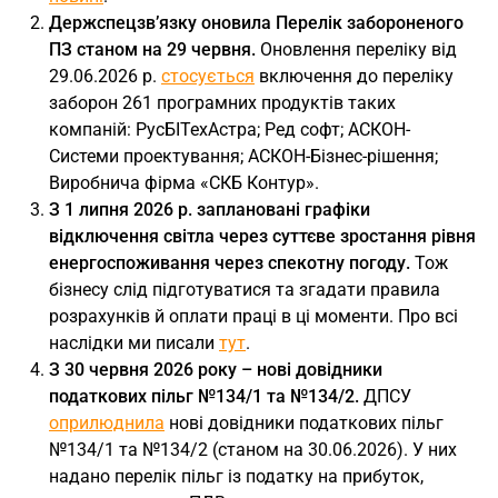
Держспецзв’язку оновила Перелік забороненого
ПЗ станом на 29 червня.
Оновлення переліку від
29.06.2026 р.
стосується
включення до переліку
заборон 261 програмних продуктів таких
компаній: РусБІТехАстра; Ред софт; АСКОН-
Системи проектування; АСКОН-Бізнес-рішення;
Виробнича фірма «СКБ Контур».
З 1 липня 2026 р. заплановані графіки
відключення світла через суттєве зростання рівня
енергоспоживання через спекотну погоду.
Тож
бізнесу слід підготуватися та згадати правила
розрахунків й оплати праці в ці моменти. Про всі
наслідки ми писали
тут
.
З 30 червня 2026 року – нові довідники
податкових пільг №134/1 та №134/2.
ДПСУ
оприлюднила
нові довідники податкових пільг
№134/1 та №134/2 (станом на 30.06.2026). У них
надано перелік пільг із податку на прибуток,