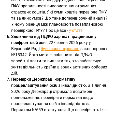
ПФУ правильності використання отриманих
страхових коштів. Які суми коштів перевіряє ПФУ
та за яких умов? Що таке доперевірочний аналіз?
У чому різниця між плановою та позаплановою
перевіркою ПФУ? Про це все -
у статті.
Звільнення від ПДФО зарплат працівників у
прифронтовій зоні.
22 червня 2026 року у
Верховній Раді
було зареєстровано
законопроєкт
№15342. Його мета — звільнити від ПДФО
заробітні плати та виплати тих, хто забезпечує
життєдіяльність країни в зонах активних бойових
дій.
Перевірки Держпраці нормативу
працевлаштування осіб з інвалідністю.
З 1 липня
2026 року Держпраці отримала додаткові
повноваження: перевіряти норматив щодо
працевлаштування осіб з інвалідністю за
Порядком №659 стартували. Що перевіряють і як