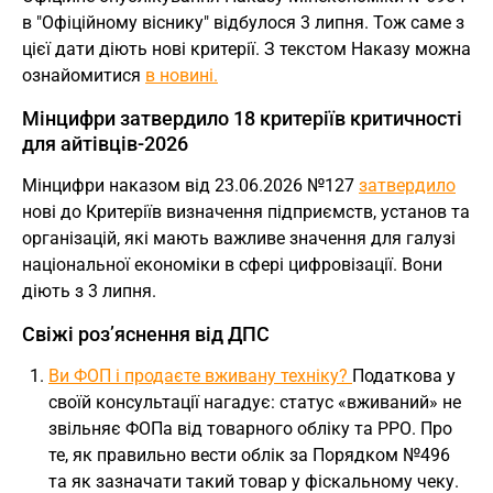
в "Офіційному віснику" відбулося 3 липня. Тож саме з
цієї дати діють нові критерії. З текстом Наказу можна
ознайомитися
в новині.
Мінцифри затвердило 18 критеріїв критичності
для айтівців-2026
Мінцифри наказом від 23.06.2026 №127
затвердило
нові до Критеріїв визначення підприємств, установ та
організацій, які мають важливе значення для галузі
національної економіки в сфері цифровізації. Вони
діють з 3 липня.
Свіжі розʼяснення від ДПС
Ви ФОП і продаєте вживану техніку?
Податкова у
своїй консультації нагадує: статус «вживаний» не
звільняє ФОПа від товарного обліку та РРО. Про
те, як правильно вести облік за Порядком №496
та як зазначати такий товар у фіскальному чеку.