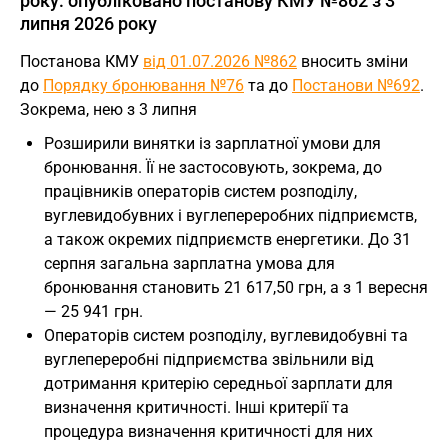
року: опубліковано постанову КМУ №862 з 3
липня 2026 року
Постанова КМУ
від 01.07.2026 №862
вносить зміни
до
Порядку бронювання №76
та до
Постанови №692
.
Зокрема, нею з 3 липня
Розширили винятки із зарплатної умови для
бронювання. Її не застосовують, зокрема, до
працівників операторів систем розподілу,
вуглевидобувних і вуглепереробних підприємств,
а також окремих підприємств енергетики. До 31
серпня загальна зарплатна умова для
бронювання становить 21 617,50 грн, а з 1 вересня
— 25 941 грн.
Операторів систем розподілу, вуглевидобувні та
вуглепереробні підприємства звільнили від
дотримання критерію середньої зарплати для
визначення критичності. Інші критерії та
процедура визначення критичності для них