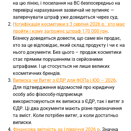
на цю лінію, і посилання на ВС безпосередньо на
перевірці нарахування зазвичай не зупиняє —
заперечувати штраф уже доведеться через суд.
Нотифікація косметики з 3 серпня 2026 р.: хто має
пройти і кому загрожує штраф 170 000 грн
.
Бізнесу доведеться довести, що саме він продає,
хто за це відповідає, який склад продукту і чи є на
нього документи. Без цього – продаж косметики
стає прямим порушенням із серйозними
штрафами. І це стосується не лише великих
косметичних брендів.
Виписка чи Витяг з ЄДР для ФОПа і ЮО – 2026
.
Для підтвердження відомостей про юридичну
особу або фізособу-підприємця
використовуються як виписка з ЄДР, так і витяг з
ЄДР. Ці два документи мають різне призначення
та зміст. Коли потрібен витяг, а коли достатньо
виписки.
Фінансова звітність за І півріччя 2026 р
. Значна