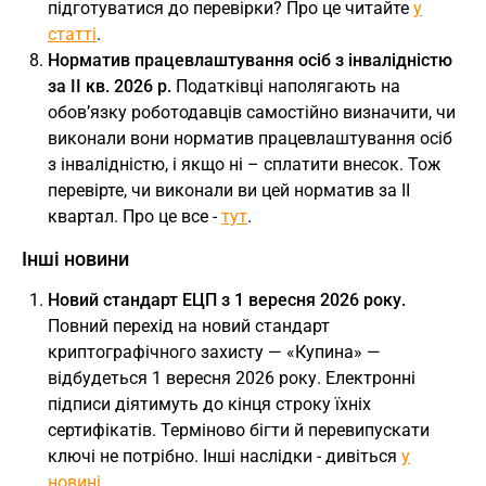
підготуватися до перевірки? Про це читайте
у
статті
.
Норматив працевлаштування осіб з інвалідністю
за ІІ кв. 2026 р.
Податківці наполягають на
обов’язку роботодавців самостійно визначити, чи
виконали вони норматив працевлаштування осіб
з інвалідністю, і якщо ні – сплатити внесок. Тож
перевірте, чи виконали ви цей норматив за ІІ
квартал. Про це все -
тут
.
Інші новини
Новий стандарт ЕЦП з 1 вересня 2026 року.
Повний перехід на новий стандарт
криптографічного захисту — «Купина» —
відбудеться 1 вересня 2026 року. Електронні
підписи діятимуть до кінця строку їхніх
сертифікатів. Терміново бігти й перевипускати
ключі не потрібно. Інші наслідки - дивіться
у
новині
.