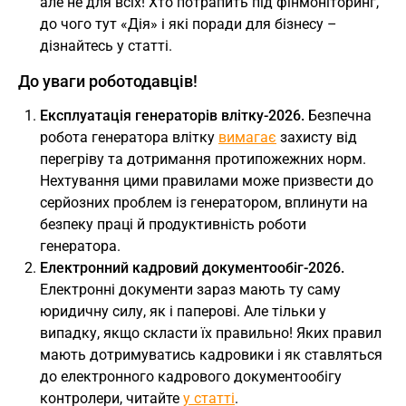
але не для всіх! Хто потрапить під фінмоніторинг,
до чого тут «Дія» і які поради для бізнесу –
дізнайтесь у статті.
До уваги роботодавців!
Експлуатація генераторів влітку-2026.
Безпечна
робота генератора влітку
вимагає
захисту від
перегріву та дотримання протипожежних норм.
Нехтування цими правилами може призвести до
серйозних проблем із генератором, вплинути на
безпеку праці й продуктивність роботи
генератора.
Електронний кадровий документообіг-2026.
Електронні документи зараз мають ту саму
юридичну силу, як і паперові. Але тільки у
випадку, якщо скласти їх правильно! Яких правил
мають дотримуватись кадровики і як ставляться
до електронного кадрового документообігу
контролери, читайте
у статті
.