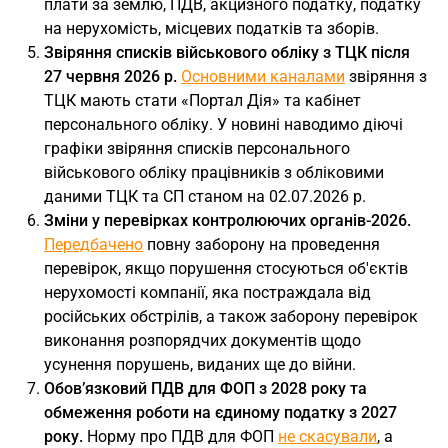
плати за землю, ПДВ, акцизного податку, податку
на нерухомість, місцевих податків та зборів.
Звіряння списків військового обліку з ТЦК після
27 червня 2026 р.
Основними каналами
звіряння з
ТЦК мають стати «Портал Дія» та кабінет
персонального обліку. У новині наводимо діючі
графіки звіряння списків персонального
військового обліку працівників з обліковими
даними ТЦК та СП станом на 02.07.2026 р.
Зміни у перевірках контролюючих органів-2026.
Передбачено
повну заборону на проведення
перевірок, якщо порушення стосуються об'єктів
нерухомості компанії, яка постраждала від
російських обстрілів, а також заборону перевірок
виконання розпорядчих документів щодо
усунення порушень, виданих ще до війни.
Обовʼязковий ПДВ для ФОП з 2028 року та
обмеження роботи на єдиному податку з 2027
року.
Норму про ПДВ для ФОП
не скасували
, а