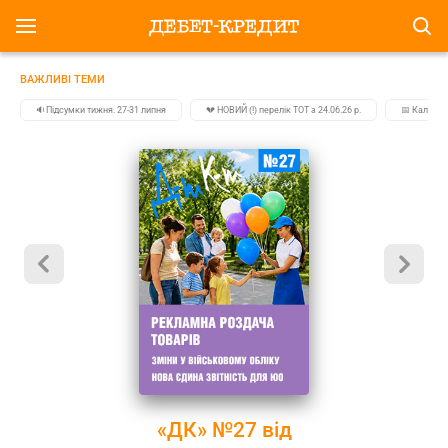
ВАЖЛИВІ ТЕМИ
🔉Підсумки тижня. 27-31 липня
💔 НОВИЙ (!) перелік ТОТ з 24.06.26 р.
📅 Календа
«ДК» №27 від