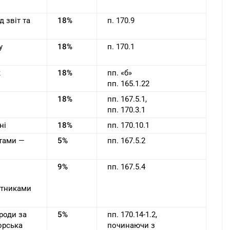
 звіт та
18%
п. 170.9
у
18%
п. 170.1
к
18%
пп. «б»
пп. 165.1.22
18%
пп. 167.5.1,
пп. 170.3.1
ні
18%
пп. 170.10.1
нтами —
5%
пп. 167.5.2
9%
пп. 167.5.4
латниками
ороди за
5%
пп. 170.14-1.2,
орська
починаючи з