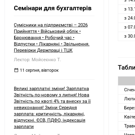
з 14.
виплачується вже на загальній
трансформатор. Як правильно
системі? Які особливості
Семінари для бухгалтерів
скласти розрахунок коригування?
з 13.
оподаткування та утримання
податку у джерела виплати
з 24.
виникають, якщо материнська
Сумісники на підприємстві – 2026
з 07.
компанія є: а) резидентом України;
Прийняття • Військовий облік •
б) нерезидентом?
з 30.
Бронювання • Робочий час •
Відпустки • Лікарняні • Звільнення.
Перевірки Держпраці і ТЦК
Лектор: Мойсеєнко Т.
Табли
11 серпня, вівторок
Великі зарплатні зміни! Зарплатна
Січе
Звітність по-новому з липня! Нова
Лют
Звітність по квоті 4% та внеску за її
невиконання! Зміни Середня
Бере
зарплата: критичність, лікарняні,
Квіт
відпускні. ЄСВ, ПДФО, індексація
Трав
зарплати