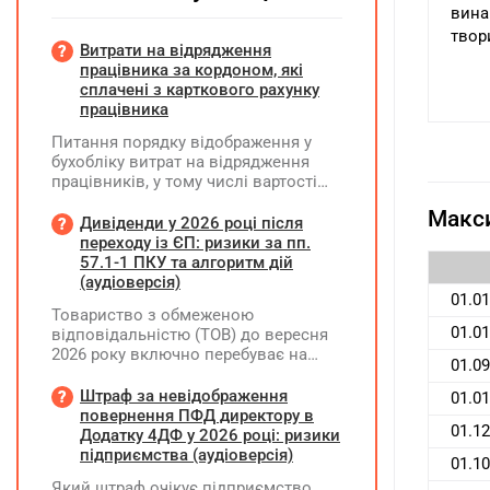
вина
твор
Витрати на відрядження
працівника за кордоном, які
сплачені з карткового рахунку
працівника
Питання порядку відображення у
бухобліку витрат на відрядження
працівників, у тому числі вартості
проживання в готелі, яке сплачено з
Макси
карткового рахунку працівника та
Дивіденди у 2026 році після
підтвердження таких операцій
переходу із ЄП: ризики за пп.
первинними документами, належать
57.1-1 ПКУ та алгоритм дій
до компетенції Мінфіну
(аудіоверсія)
01.01
Товариство з обмеженою
01.01
відповідальністю (ТОВ) до вересня
2026 року включно перебуває на
01.09
спрощеній системі оподаткування
(єдиний податок, 3 група, ставка 5%,
Штраф за невідображення
01.01
неплатник ПДВ). З 1 жовтня 2026
повернення ПФД директору в
01.12
року підприємство переходить на
Додатку 4ДФ у 2026 році: ризики
загальну систему оподаткування
підприємства (аудіоверсія)
01.10
(стає платником податку на
Який штраф очікує підприємство,