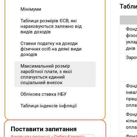
Табли
Мінімуми
Таблиця розмірів ЄСВ, які
нараховуються залежно від
Фонд
видів доходів
фізо
укла
Ставки податку на доходи
днів
фізичних осіб на деякі види
доходів
Зароб
Максимальний розмір
заробітної плати, з якої
сплачується єдиний
соціальний внесок
Фонд
інва
Облікова ставка НБУ
прац
опла
Таблиця індексів інфляції
Фонд
кіль
опла
Поставити запитання
Фонд
фахівцям редакції «Дебет-Кредит»