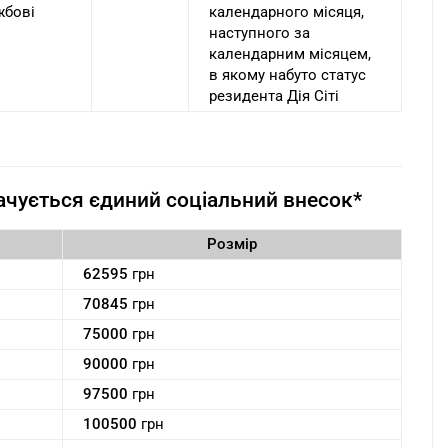
жбові
календарного місяця,
наступного за
календарним місяцем,
в якому набуто статус
резидента Дія Сіті
лачується єдиний соціальний внесок*
Розмір
62595
грн
70845
грн
75000
грн
90000
грн
97500
грн
100500
грн