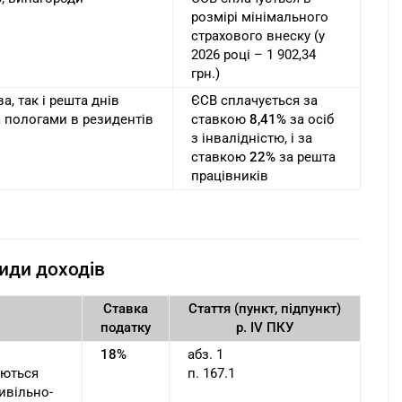
розмірі мінімального
страхового внеску (у
2026 році – 1 902,34
грн.)
а, так і решта днів
ЄСВ сплачується за
а пологами в резидентів
ставкою
8,41%
за осіб
з інвалідністю, і за
ставкою
22%
за решта
працівників
види доходів
Ставка
Стаття (пункт, підпункт)
податку
р. IV ПКУ
18%
абз. 1
уються
п. 167.1
ивільно-