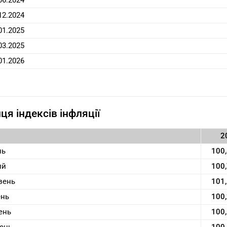
06.2024
12.2024
01.2025
03.2025
01.2026
ця індексів інфляції
2
нь
100
ий
100
зень
101
ень
100
ень
100