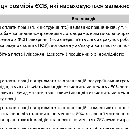
ця розмірів ЄСВ, які нараховуються залежно
Вид доходів
 оплати праці (п. 2 Інструкції №5) найманих працівників, у т. ч
собам за цивільно-правовими договорами, крім цивільно-пра
деного з ФОП; лікарняні (як за перші п'ять днів за рахунок роб
 за рахунок коштів ПФУ), допомога у зв’язку з вагітністю та п
ітна плата і лікарняні (декретні) працівників з інвалідністю
 оплати праці підприємств та організацій всеукраїнських гро
лідів, в яких кількість інвалідів становить не менш як 50% заг
юючих і фонд оплати праці таких інвалідів становить не менш
ту праці
 оплати праці підприємств та організацій громадських організа
кість інвалідів становить не менш як 50% загальної чисельнос
ти праці таких інвалідів становить не менш як 25% суми витра
 оплати праці найманих працівників, у т. ч. осіб з інвалідніст