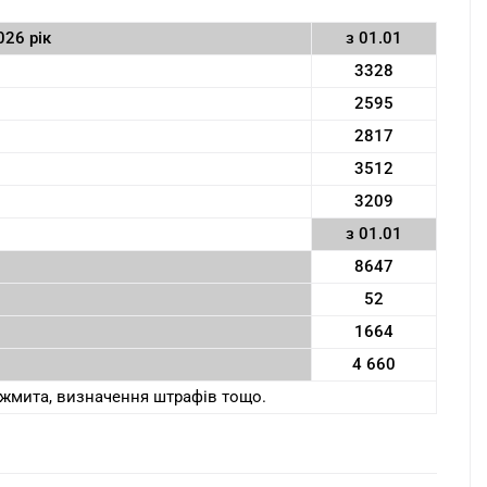
26 рік
з 01.01
3328
2595
2817
3512
3209
з 01.01
8647
52
1664
4 660
ржмита, визначення штрафів тощо.