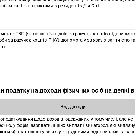
собам за гіг-контрактами в резидентів Дія Сіті
мога з ТВП (як перші п'ять днів за рахунок коштів підприємств
оби за рахунок коштів ПФУ), допомога у зв’язку з вагітністю т
іті
и податку на доходи фізичних осіб на деякі 
Вид доходу
 оподаткування щодо доходів, одержаних, у тому числі, але не
ючно, у формі зарплати, інших виплат і винагород, які виплач
аються) платникові у зв'язку з трудовими відносинами та за ц