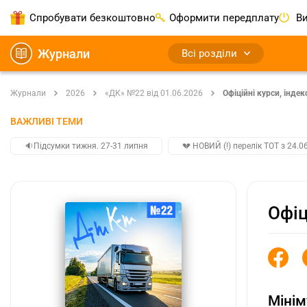
Спробувати безкоштовно
Оформити передплату
Ви
Журнали
Всі розділи
Журнали
2026
«ДК» №22 від 01.06.2026
Oфіційні курси, індек
ВАЖЛИВІ ТЕМИ
🔉Підсумки тижня. 27-31 липня
💔 НОВИЙ (!) перелік ТОТ з 24.06
Oфіц
Міні