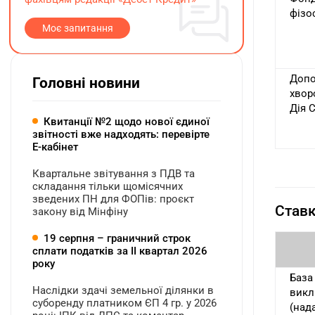
фізо
Моє запитання
Допо
Головні новини
хвор
Дія С
Квитанції №2 щодо нової єдиної
звітності вже надходять: перевірте
Е-кабінет
Квартальне звітування з ПДВ та
складання тільки щомісячних
зведених ПН для ФОПів: проєкт
Ставк
закону від Мінфіну
19 серпня – граничний строк
сплати податків за ІI квартал 2026
року
База
Наслідки здачі земельної ділянки в
викл
суборенду платником ЄП 4 гр. у 2026
(над