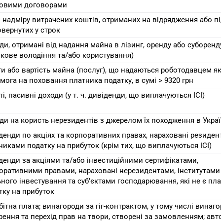
овими договорами
 надміру витрачених коштів, отриманих на відрядження або під
овернутих у строк
ди, отримані від надання майна в лізинг, оренду або суборенд
окове володіння та/або користування)
и або вартість майна (послуг), що надаються роботодавцем я
мога на поховання платника податку, в сумі > 9320 грн
і, пасивні доходи (у т. ч. дивіденди, що виплачуються ІСІ)
ди на користь нерезидентів з джерелом їх походження в Украї
денди по акціях та корпоративних правах, нараховані резиде
никами податку на прибуток (крім тих, що виплачуються ІСІ)
денди за акціями та/або інвестиційними сертифікатами,
оративними правами, нараховані нерезидентами, інститутами
ьного інвестування та суб’єктами господарювання, які не є п
тку на прибуток
бітна плата; винагороди за гіг-контрактом, у тому числі винаг
рення та перехід прав на твори, створені за замовленням; авт