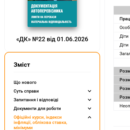
Прац
Особ
Діти
«ДК» №22 від 01.06.2026
Діти 
Зага
Зміст
Розм
Розм
Що нового
Розм
Суть справи
Розм
Запитання і відповіді
Неоп
Документи для роботи
Oфіційні курси, індекcи
інфляції, облікова ставка,
мінімуми