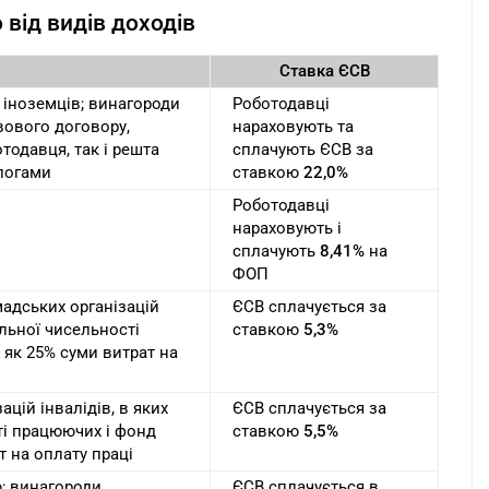
 від видів доходів
Ставка ЄСВ
. іноземців; винагороди
Роботодавці
вового договору,
нараховують та
отодавця, так і решта
сплачують ЄСВ за
ологами
ставкою
22,0%
Роботодавці
нараховують і
сплачують
8,41%
на
ФОП
мадських організацій
ЄСВ сплачується за
альної чисельності
ставкою
5,3%
 як 25% суми витрат на
цій інвалідів, в яких
ЄСВ сплачується за
ті працюючих і фонд
ставкою
5,5%
т на оплату праці
ю; винагороди
ЄСВ сплачується в