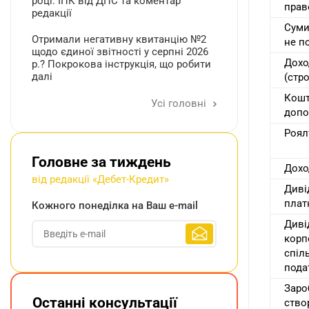
році: ІПК від ДПС та коментар
прав
редакції
Суми
Отримали негативну квитанцію №2
не п
щодо єдиної звітності у серпні 2026
Дохо
р.? Покрокова інструкція, що робити
далі
(стр
Кошт
Усі головні
допо
Роялт
Головне за тиждень
Дохо
від редакції «Дебет-Кредит»
Диві
плат
Кожного понеділка на Ваш e-mail
Диві
корп
спіл
пода
Заро
Останні консультації
ство