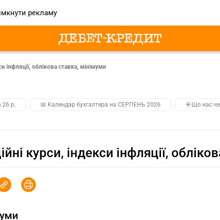
мкнути рекламу
cи інфляції, облікова ставка, мінімуми
.26 р.
📅 Календар бухгалтера на СЕРПЕНЬ 2026
☀️Що нас че
ійні курси, індекcи інфляції, обліко
муми