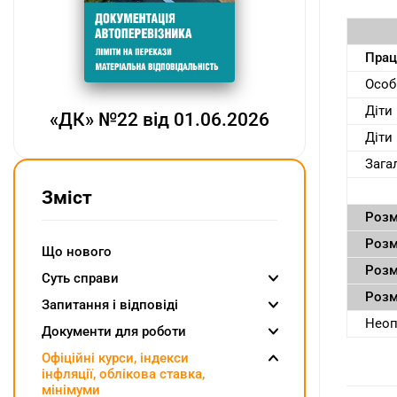
Прац
Особ
Діти
«ДК» №22 від 01.06.2026
Діти 
Зага
Зміст
Розм
Розм
Що нового
Розм
Суть справи
Розм
Запитання і відповіді
Неоп
Документи для роботи
Oфіційні курси, індекcи
інфляції, облікова ставка,
мінімуми