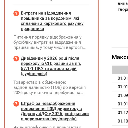
вина
твор
Витрати на відрядження
працівника за кордоном, які
сплачені з карткового рахунку
працівника
Питання порядку відображення у
бухобліку витрат на відрядження
працівників, у тому числі вартості
проживання в готелі, яке сплачено з
Макси
карткового рахунку працівника та
Дивіденди у 2026 році після
підтвердження таких операцій
переходу із ЄП: ризики за пп.
первинними документами, належать
57.1-1 ПКУ та алгоритм дій
до компетенції Мінфіну
(аудіоверсія)
01.01
Товариство з обмеженою
01.01
відповідальністю (ТОВ) до вересня
2026 року включно перебуває на
01.09
спрощеній системі оподаткування
(єдиний податок, 3 група, ставка 5%,
Штраф за невідображення
01.01
неплатник ПДВ). З 1 жовтня 2026
повернення ПФД директору в
01.12
року підприємство переходить на
Додатку 4ДФ у 2026 році: ризики
загальну систему оподаткування
підприємства (аудіоверсія)
01.10
(стає платником податку на
Який штраф очікує підприємство,