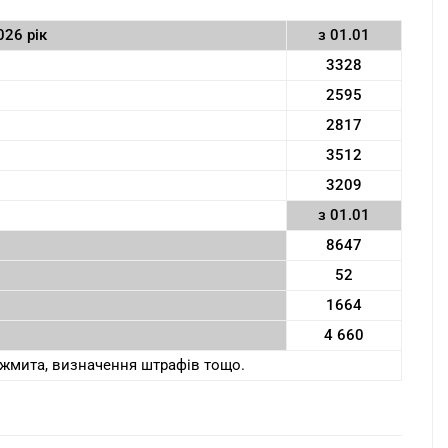
26 рік
з 01.01
3328
2595
2817
3512
3209
з 01.01
8647
52
1664
4 660
ржмита, визначення штрафів тощо.