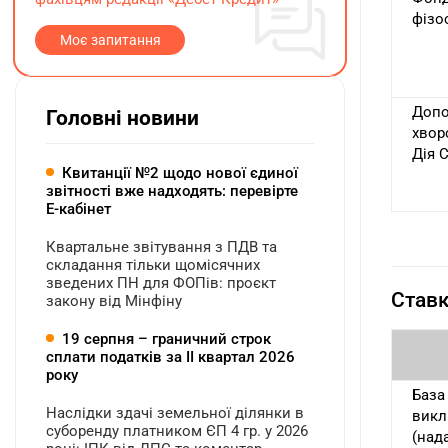
фізо
Моє запитання
Допо
Головні новини
хвор
Дія С
Квитанції №2 щодо нової єдиної
звітності вже надходять: перевірте
Е-кабінет
Квартальне звітування з ПДВ та
складання тільки щомісячних
зведених ПН для ФОПів: проєкт
Ставк
закону від Мінфіну
19 серпня – граничний строк
сплати податків за ІI квартал 2026
року
База
Наслідки здачі земельної ділянки в
викл
суборенду платником ЄП 4 гр. у 2026
(над