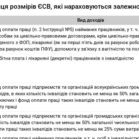
ця розмірів ЄСВ, які нараховуються залежно
Вид доходів
 оплати праці (п. 2 Інструкції №5) найманих працівників, у т. ч
собам за цивільно-правовими договорами, крім цивільно-пра
деного з ФОП; лікарняні (як за перші п'ять днів за рахунок роб
 за рахунок коштів ПФУ), допомога у зв’язку з вагітністю та п
ітна плата і лікарняні (декретні) працівників з інвалідністю
 оплати праці підприємств та організацій всеукраїнських гро
лідів, в яких кількість інвалідів становить не менш як 50% заг
юючих і фонд оплати праці таких інвалідів становить не менш
ту праці
 оплати праці підприємств та організацій громадських організа
кість інвалідів становить не менш як 50% загальної чисельнос
ти праці таких інвалідів становить не менш як 25% суми витра
 оплати праці найманих працівників, у т. ч. осіб з інвалідніст