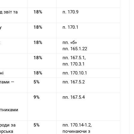
 звіт та
18%
п. 170.9
у
18%
п. 170.1
к
18%
пп. «б»
пп. 165.1.22
18%
пп. 167.5.1,
пп. 170.3.1
ні
18%
пп. 170.10.1
нтами —
5%
пп. 167.5.2
9%
пп. 167.5.4
латниками
ороди за
5%
пп. 170.14-1.2,
орська
починаючи з