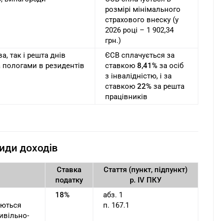
розмірі мінімального
страхового внеску (у
2026 році – 1 902,34
грн.)
а, так і решта днів
ЄСВ сплачується за
а пологами в резидентів
ставкою
8,41%
за осіб
з інвалідністю, і за
ставкою
22%
за решта
працівників
види доходів
Ставка
Стаття (пункт, підпункт)
податку
р. IV ПКУ
18%
абз. 1
уються
п. 167.1
ивільно-