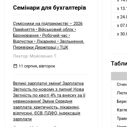
з 14.
виплачується вже на загальній
трансформатор. Як правильно
системі? Які особливості
Семінари для бухгалтерів
скласти розрахунок коригування?
з 13.
оподаткування та утримання
податку у джерела виплати
з 24.
виникають, якщо материнська
Сумісники на підприємстві – 2026
з 07.
компанія є: а) резидентом України;
Прийняття • Військовий облік •
б) нерезидентом?
з 30.
Бронювання • Робочий час •
Відпустки • Лікарняні • Звільнення.
Перевірки Держпраці і ТЦК
Лектор: Мойсеєнко Т.
Табли
11 серпня, вівторок
Великі зарплатні зміни! Зарплатна
Січе
Звітність по-новому з липня! Нова
Лют
Звітність по квоті 4% та внеску за її
невиконання! Зміни Середня
Бере
зарплата: критичність, лікарняні,
Квіт
відпускні. ЄСВ, ПДФО, індексація
Трав
зарплати