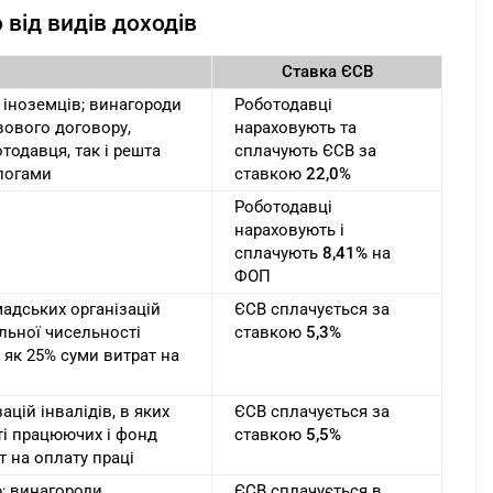
 від видів доходів
Ставка ЄСВ
. іноземців; винагороди
Роботодавці
вового договору,
нараховують та
отодавця, так і решта
сплачують ЄСВ за
ологами
ставкою
22,0%
Роботодавці
нараховують і
сплачують
8,41%
на
ФОП
мадських організацій
ЄСВ сплачується за
альної чисельності
ставкою
5,3%
 як 25% суми витрат на
цій інвалідів, в яких
ЄСВ сплачується за
ті працюючих і фонд
ставкою
5,5%
т на оплату праці
ю; винагороди
ЄСВ сплачується в