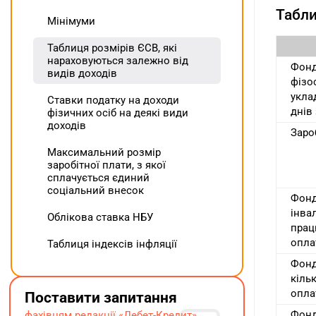
Табли
Мінімуми
Таблиця розмірів ЄСВ, які
нараховуються залежно від
Фонд
видів доходів
фізо
укла
Ставки податку на доходи
днів
фізичних осіб на деякі види
доходів
Зароб
Максимальний розмір
заробітної плати, з якої
сплачується єдиний
соціальний внесок
Фонд
інва
Облікова ставка НБУ
прац
опла
Таблиця індексів інфляції
Фонд
кіль
опла
Поставити запитання
Фонд
фахівцям редакції «Дебет-Кредит»