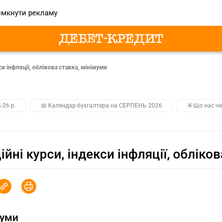
мкнути рекламу
cи інфляції, облікова ставка, мінімуми
.26 р.
📅 Календар бухгалтера на СЕРПЕНЬ 2026
☀️Що нас че
ійні курси, індекcи інфляції, обліко
муми