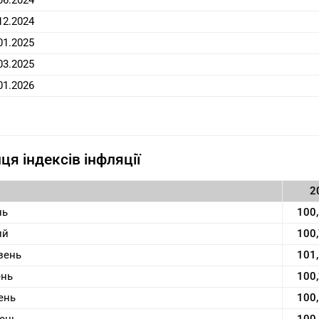
06.2024
12.2024
01.2025
03.2025
01.2026
ця індексів інфляції
2
нь
100
ий
100
зень
101
ень
100
ень
100