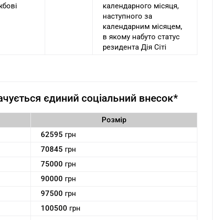
жбові
календарного місяця,
наступного за
календарним місяцем,
в якому набуто статус
резидента Дія Сіті
лачується єдиний соціальний внесок*
Розмір
62595
грн
70845
грн
75000
грн
90000
грн
97500
грн
100500
грн