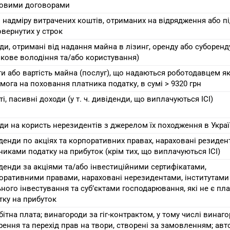
овими договорами
 надміру витрачених коштів, отриманих на відрядження або під
овернутих у строк
ди, отримані від надання майна в лізинг, оренду або суборенд
окове володіння та/або користування)
и або вартість майна (послуг), що надаються роботодавцем я
мога на поховання платника податку, в сумі > 9320 грн
і, пасивні доходи (у т. ч. дивіденди, що виплачуються ІСІ)
ди на користь нерезидентів з джерелом їх походження в Украї
денди по акціях та корпоративних правах, нараховані резиде
никами податку на прибуток (крім тих, що виплачуються ІСІ)
денди за акціями та/або інвестиційними сертифікатами,
оративними правами, нараховані нерезидентами, інститутами
ьного інвестування та суб’єктами господарювання, які не є п
тку на прибуток
бітна плата; винагороди за гіг-контрактом, у тому числі винаг
рення та перехід прав на твори, створені за замовленням; авт