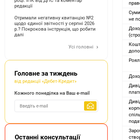
році: ІПК від ДПС та коментар
прав
редакції
Суми
Отримали негативну квитанцію №2
не п
щодо єдиної звітності у серпні 2026
Дохо
р.? Покрокова інструкція, що робити
далі
(стр
Кошт
Усі головні
допо
Роялт
Головне за тиждень
Дохо
від редакції «Дебет-Кредит»
Диві
плат
Кожного понеділка на Ваш e-mail
Диві
корп
спіл
пода
Заро
Останні консультації
ство