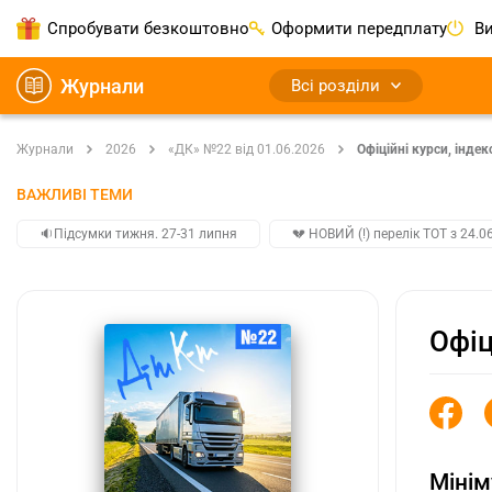
Спробувати безкоштовно
Оформити передплату
Ви
Журнали
Всі розділи
Журнали
2026
«ДК» №22 від 01.06.2026
Oфіційні курси, індек
ВАЖЛИВІ ТЕМИ
🔉Підсумки тижня. 27-31 липня
💔 НОВИЙ (!) перелік ТОТ з 24.06
Oфіц
Міні