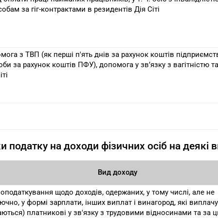
собам за гіг-контрактами в резидентів Дія Сіті
мога з ТВП (як перші п'ять днів за рахунок коштів підприємств
оби за рахунок коштів ПФУ), допомога у зв’язку з вагітністю т
іті
и податку на доходи фізичних осіб на деякі 
Вид доходу
 оподаткування щодо доходів, одержаних, у тому числі, але не
ючно, у формі зарплати, інших виплат і винагород, які виплач
аються) платникові у зв'язку з трудовими відносинами та за ц