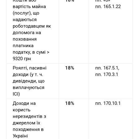
Кошти або
18%
пп. «б»
вартість майна
пп. 165.1.22
(послуг), що
надаються
роботодавцем як
допомога на
поховання
платника
податку, в сумі >
9320 грн
Роялті, пасивні
18%
пп. 167.5.1,
доходи (у т. ч.
пп. 170.3.1
дивіденди, що
виплачуються
ІСІ)
Доходи на
18%
пп. 170.10.1
користь
нерезидентів з
джерелом їх
походження в
Україні