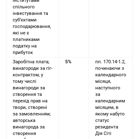
інститутами
спільного
інвестування та
суб’єктами
господарювання,
які не є
платниками
податку на
прибуток
Заробітна плата;
5%
пп. 170.14-1.2,
винагороди за гіг-
починаючи з
контрактом, у
календарного
тому числі
місяця,
винагороди за
наступного
створення та
за
перехід прав на
календарним
твори, створені
місяцем, в
за замовленням;
якому набуто
авторська
статус
винагорода за
резидента
створення
Дія Сіті