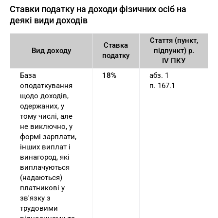
Ставки податку на доходи фізичних осіб на
деякі види доходів
Стаття (пункт,
Ставка
Вид доходу
підпункт) р.
податку
IV ПКУ
База
18%
абз. 1
оподаткування
п. 167.1
щодо доходів,
одержаних, у
тому числі, але
не виключно, у
формі зарплати,
інших виплат і
винагород, які
виплачуються
(надаються)
платникові у
зв'язку з
трудовими