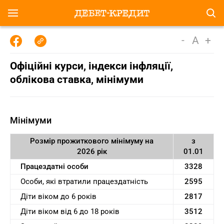
-
A
+
Oфіційні курси, індекcи інфляції,
облікова ставка, мінімуми
Мінімуми
Розмір прожиткового мінімуму на
з
2026 рік
01.01
Працездатні особи
3328
Особи, які втратили працездатність
2595
Діти віком до 6 років
2817
Діти віком від 6 до 18 років
3512