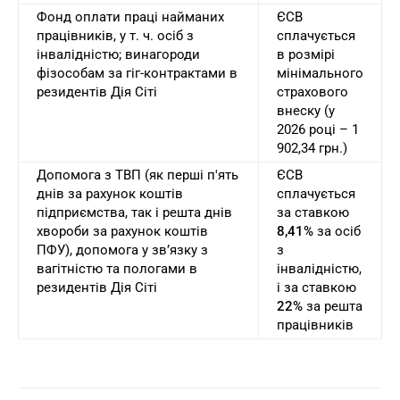
Фонд оплати праці найманих
ЄСВ
працівників, у т. ч. осіб з
сплачується
інвалідністю; винагороди
в розмірі
фізособам за гіг-контрактами в
мінімального
резидентів Дія Сіті
страхового
внеску (у
2026 році – 1
902,34 грн.)
Допомога з ТВП (як перші п'ять
ЄСВ
днів за рахунок коштів
сплачується
підприємства, так і решта днів
за ставкою
хвороби за рахунок коштів
8,41%
за осіб
ПФУ), допомога у зв’язку з
з
вагітністю та пологами в
інвалідністю,
резидентів Дія Сіті
і за ставкою
22%
за решта
працівників