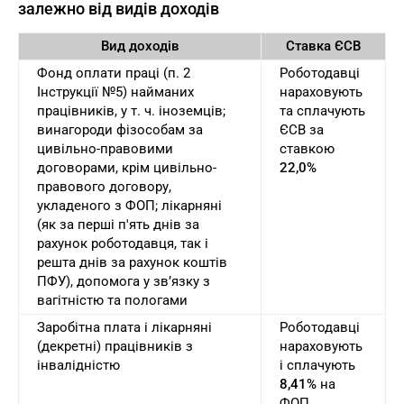
залежно від видів доходів
Вид доходів
Ставка ЄСВ
Фонд оплати праці (п. 2
Роботодавці
Інструкції №5) найманих
нараховують
працівників, у т. ч. іноземців;
та сплачують
винагороди фізособам за
ЄСВ за
цивільно-правовими
ставкою
договорами, крім цивільно-
22,0%
правового договору,
укладеного з ФОП; лікарняні
(як за перші п'ять днів за
рахунок роботодавця, так і
решта днів за рахунок коштів
ПФУ), допомога у зв’язку з
вагітністю та пологами
Заробітна плата і лікарняні
Роботодавці
(декретні) працівників з
нараховують
інвалідністю
і сплачують
8,41%
на
ФОП