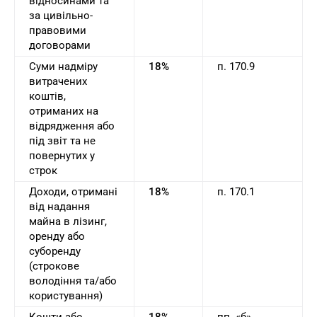
відносинами та
за цивільно-
правовими
договорами
Суми надміру
18%
п. 170.9
витрачених
коштів,
отриманих на
відрядження або
під звіт та не
повернутих у
строк
Доходи, отримані
18%
п. 170.1
від надання
майна в лізинг,
оренду або
суборенду
(строкове
володіння та/або
користування)