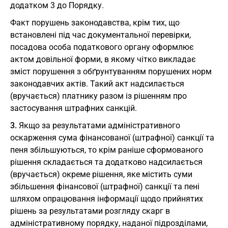
додатком 3 до Порядку.
Факт порушень законодавства, крім тих, що
встановлені під час документальної перевірки,
посадова особа податкового органу оформлює
актом довільної форми, в якому чітко викладає
зміст порушення з обґрунтуванням порушених норм
законодавчих актів. Такий акт надсилається
(вручається) платнику разом із рішенням про
застосування штрафних санкцій.
3.
Якщо за результатами адміністративного
оскарження сума фінансованої (штрафної) санкції та
пеня збільшуються, то крім раніше сформованого
рішення складається та додатково надсилається
(вручається) окреме рішення, яке містить суми
збільшення фінансової (штрафної) санкції та пені
шляхом опрацювання інформації щодо прийнятих
рішень за результатами розгляду скарг в
адміністративному порядку, наданої підрозділами,