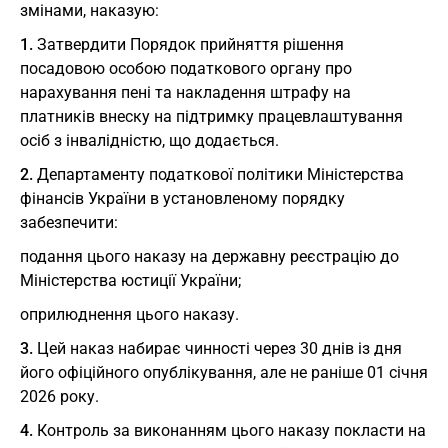
змiнами, наказую:
1.
Затвердити Порядок прийняття рiшення
посадовою особою податкового органу про
нарахування пенi та накладення штрафу на
платникiв внеску на пiдтримку працевлаштування
осiб з iнвалiднiстю, що додається.
2.
Департаменту податкової полiтики Мiнiстерства
фiнансiв України в установленому порядку
забезпечити:
подання цього наказу на державну реєстрацію до
Мiнiстерства юстицiї України;
оприлюднення цього наказу.
3.
Цей наказ набирає чинностi через 30 днiв із дня
його офiцiйного опублiкування, але не ранiше 01 сiчня
2026 року.
4.
Контроль за виконанням цього наказу покласти на