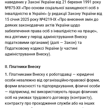
наведених у Законі України від 21 березня 1991 року
№875-ХІІ «Про основи соціальної захищеності осіб з
інвалідністю в Україні» (у редакції Закону України від
15 січня 2025 року №4219-ІХ «Про внесення змін до
деяких законодавчих актів України щодо
забезпечення права осіб з інвалідністю на працю»,
яка діятиме у період адміністрування Внеску
податковими органами) (далі — Закон) та
Податковому кодексі України (у частині
адміністрування Внеску).
II. Платники Внеску
1.
Платниками Внеску є роботодавці — юридичні
особи незалежно від організаційно-правової форми,
форми власності та підпорядкування, фізичні особи
— підприємці, які використовують працю фізичних
осіб на умовах трудового договору (контракту),
контракту про проходження служби або на інших