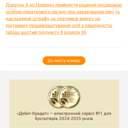
Додаток 4 до Порядку прийняття рішення посадовою
особою податкового органу про нарахування пені та
накладення штрафу на платників внеску на
підтримку працевлаштування осіб з інвалідністю
(абзац шостий підпункту 8 розділу IІІ)
До змісту номеру
«Дебет-Кредит» – електронний сервіс №1 для
бухгалтерів 2024-2025 років