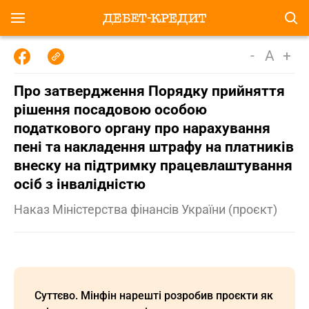
-
A
+
Про затвердження Порядку прийняття
рiшення посадовою особою
податкового органу про нарахування
пенi та накладення штрафу на платникiв
внеску на пiдтримку працевлаштування
осiб з iнвалiднiстю
Наказ Міністерства фiнансiв України (проєкт)
Суттєво. Мінфін нарешті розробив проєкти як