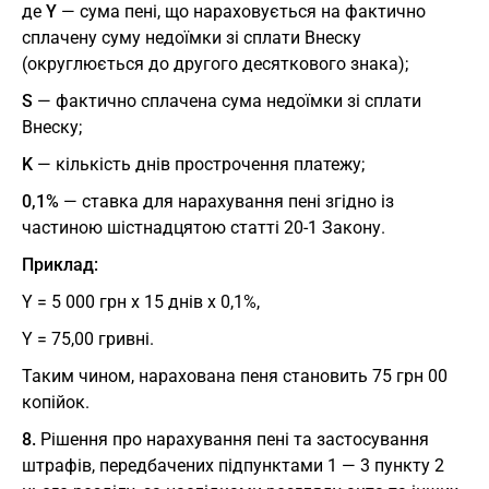
де
Y
— сума пені, що нараховується на фактично
сплачену суму недоїмки зі сплати Внеску
(округлюється до другого десяткового знака);
S
— фактично сплачена сума недоїмки зі сплати
Внеску;
K
— кількість днів прострочення платежу;
0,1%
— ставка для нарахування пені згідно із
частиною шістнадцятою статті 20-1 Закону.
Приклад:
Y = 5 000 грн х 15 днів х 0,1%,
Y = 75,00 гривні.
Таким чином, нарахована пеня становить 75 грн 00
копійок.
8.
Рішення про нарахування пені та застосування
штрафів, передбачених підпунктами 1 — 3 пункту 2