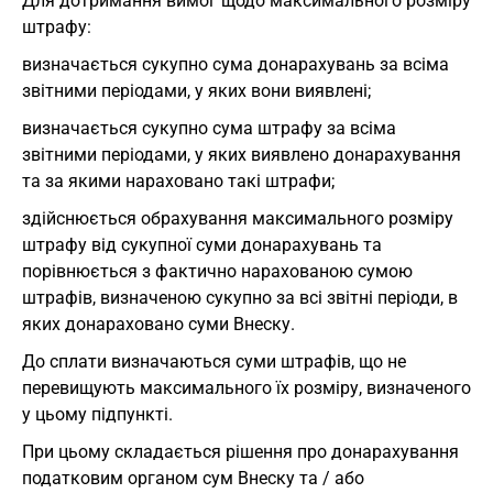
Для дотримання вимог щодо максимального розміру
штрафу:
визначається сукупно сума донарахувань за всіма
звітними періодами, у яких вони виявлені;
визначається сукупно сума штрафу за всіма
звітними періодами, у яких виявлено донарахування
та за якими нараховано такі штрафи;
здійснюється обрахування максимального розміру
штрафу від сукупної суми донарахувань та
порівнюється з фактично нарахованою сумою
штрафів, визначеною сукупно за всі звітні періоди, в
яких донараховано суми Внеску.
До сплати визначаються суми штрафів, що не
перевищують максимального їх розміру, визначеного
у цьому підпункті.
При цьому складається рішення про донарахування
податковим органом сум Внеску та / або