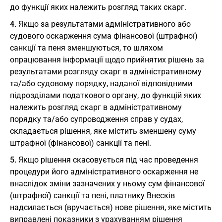
до функції яких належить розгляд таких скарг.
4.
Якщо за результатами адміністративного або
судового оскарження сума фінансової (штрафної)
санкції та пеня зменшуються, то шляхом
опрацювання інформації щодо прийнятих рішень за
результатами розгляду скарг в адміністративному
та/або судовому порядку, наданої відповідними
підрозділами податкового органу, до функцій яких
належить розгляд скарг в адміністративному
порядку та/або супроводження справ у судах,
складається рішення, яке містить зменшену суму
штрафної (фінансової) санкції та пені.
5.
Якщо рішення скасовується під час проведення
процедури його адміністративного оскарження не
внаслідок зміни зазначених у ньому сум фінансової
(штрафної) санкції та пені, платнику Внесків
надсилається (вручається) нове рішення, яке містить
виправлені показники з урахуванням рішення