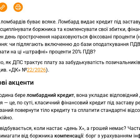
 ломбардів буває всяке. Ломбард видає кредит під заставу 
сциплінувати боржника та компенсувати свої збитки, фіна
н день прострочення нараховуються фіксовані проценти (н
ння: чи підлягають включенню до бази оподаткування ПДВ
вати на ці «штрафні» проценти 20% ПДВ?
о, як ДПС трактує плату за забудькуватість позичальників
див. «ДК» №
22/2026
).
ві акценти
юдина бере
ломбардний кредит
, вона укладає відповідний 
я — це, по суті, класичний фінансовий кредит під заставу р
заний повернути тіло кредиту та сплатити стандартні відс
кійно.
відбувається, коли настає «день Х», а грошей немає? Час
вимагати від боржника
компенсації
: борг з урахуванням ін