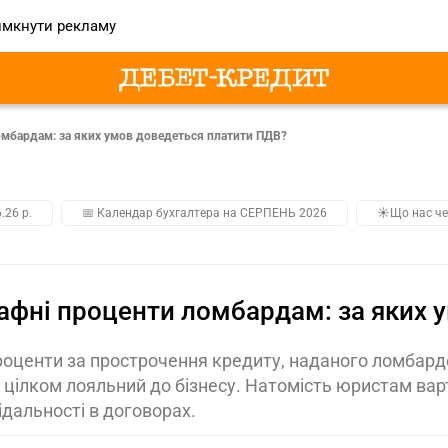
мкнути рекламу
мбардам: за яких умов доведеться платити ПДВ?
.26 р.
📅 Календар бухгалтера на СЕРПЕНЬ 2026
☀️Що нас че
фні проценти ломбардам: за яких 
роценти за прострочення кредиту, наданого ломбар
цілком лояльний до бізнесу. Натомість юристам вар
ідальності в договорах.