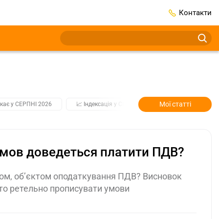
Контакти
Мої статті
кає у СЕРПНІ 2026
📈 Індексація у СЕРПНІ
2️⃣0️⃣2️⃣7️⃣ Усі клю
умов доведеться платити ПДВ?
дом, об’єктом оподаткування ПДВ? Висновок
то ретельно прописувати умови