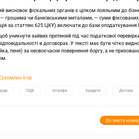
й висновок фіскальних органів є цілком лояльним до бізн
 — грошима чи банківськими металами, — суми фіксованих 
ція за статтею 625 ЦКУ) включати до бази оподаткування 
щоб уникнути зайвих претензій під час податкової перевір
ідповідальності в договорах. У тексті має бути чітко видн
йка, пеня) за несвоєчасне повернення боргу, а не прихов
ом.
Сухомлин Ігор
арди
ПДВ
Штрафи
Кредити
Договір
До змісту номер