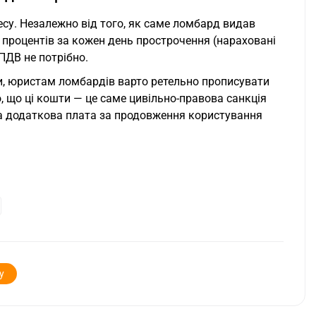
есу. Незалежно від того, як саме ломбард видав
процентів за кожен день прострочення (нараховані
ПДВ не потрібно.
ки, юристам ломбардів варто ретельно прописувати
о, що ці кошти — це саме цивільно-правова санкція
ана додаткова плата за продовження користування
у