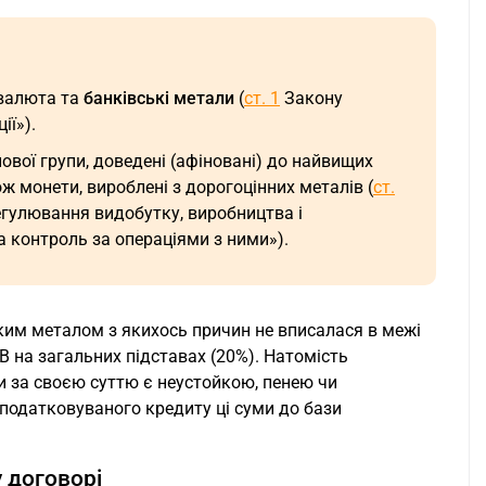
 валюта та
банківські метали
(
ст. 1
Закону
ії»).
нової групи, доведені (афіновані) до найвищих
ож монети, вироблені з дорогоцінних металів (
ст.
егулювання видобутку, виробництва і
а контроль за операціями з ними»).
ким металом з якихось причин не вписалася в межі
В на загальних підставах (20%). Натомість
и за своєю суттю є неустойкою, пенею чи
податковуваного кредиту ці суми до бази
 договорі