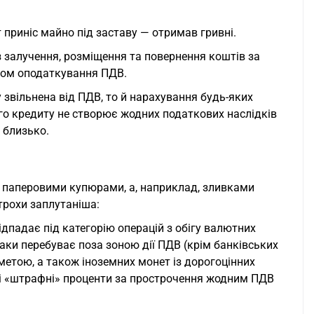
 приніс майно під заставу — отримав гривні.
із залучення, розміщення та повернення коштів за
том оподаткування ПДВ.
 звільнена від ПДВ, то й нарахування будь-яких
го кредиту не створює жодних податкових наслідків
 близько.
не паперовими купюрами, а, наприклад, зливками
трохи заплутаніша:
падає під категорію операцій з обігу валютних
таки перебуває поза зоною дії ПДВ (крім банківських
метою, а також іноземних монет із дорогоцінних
, і «штрафні» проценти за прострочення жодним ПДВ