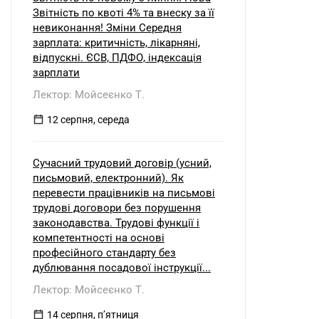
Звітність по квоті 4% та внеску за її
невиконання! Зміни Середня
зарплата: критичність, лікарняні,
відпускні. ЄСВ, ПДФО, індексація
зарплати
Лектор: Мойсеєнко Т.
12 серпня, середа
Сучасний трудовий договір (усний,
письмовий, електронний). Як
перевести працівників на письмові
трудові договори без порушення
законодавства. Трудові функції і
компетентності на основі
професійного стандарту без
дублювання посадової інструкції...
Лектор: Мойсеєнко Т.
14 серпня, пʼятниця