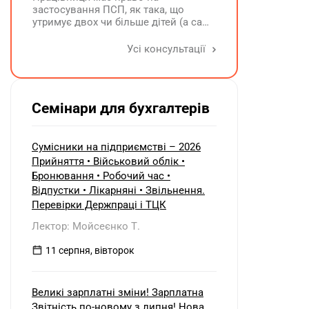
застосування ПСП, як така, що
утримує двох чи більше дітей (а саме
- 4 дитини). У червні поточного року
одна дитина загинула. Як надалі
Усі консультації
правильно застосовувати ПСП?
Працівниця має подати нову заяву
на застосування ПСП?
Семінари для бухгалтерів
Сумісники на підприємстві – 2026
Прийняття • Військовий облік •
Бронювання • Робочий час •
Відпустки • Лікарняні • Звільнення.
Перевірки Держпраці і ТЦК
Лектор: Мойсеєнко Т.
11 серпня, вівторок
Великі зарплатні зміни! Зарплатна
Звітність по-новому з липня! Нова