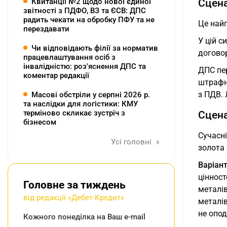
Сцена
Квитанції №2 щодо нової єдиної
звітності з ПДФО, ВЗ та ЄСВ: ДПС
радить чекати на обробку ПФУ та не
Це найп
перездавати
У цій 
Чи відповідають філії за норматив
догово
працевлаштування осіб з
інвалідністю: роз'яснення ДПС та
ДПС пер
коментар редакції
штрафн
з ПДВ. 
Масові обстріли у серпні 2026 р.
та наслідки для логістики: КМУ
терміново скликає зустріч з
Сцена
бізнесом
Сучасні
Усі головні
золота 
Варіант
цінност
Головне за тиждень
металів
від редакції «Дебет-Кредит»
металів
не опо
Кожного понеділка на Ваш e-mail