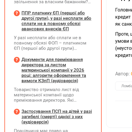
звільнення за власним бажанням?
Якщо так, який текст візи є бажаним
Головни
згідно з нормами КЗпП?
ППР платнику ЄП (першої або
кредит
другої групи), у разі несплати або
сплати не в повному обсязі
як санк
авансових внесків ЄП
Проте, 
У разі несплати або сплати не в
умови в
повному обсязі ФОП – платником
(неусто
ЄП (першої або другої групи)
авансових внесків єдиного податку,
кредит
за результатами акта перевірки
Документи для преміювання
щодо таких виявлених порушень
директора за листом
визначається сума штрафу та
материнської компанії у 2026
Автор:
складається ППР за формою «Ш»
році: алгоритм оформлення та
вимоги КЗпП (аудіоверсія)
Ломб
Товариство отримало лист від
материнської компанії щодо
преміювання директора. Які
додаткові документи необхідні для
належного оформлення такої
Застосування ПСП на дітей у разі
премії?
загибелі (смерті) однієї з них
(аудіоверсія)
Працівниця має право на