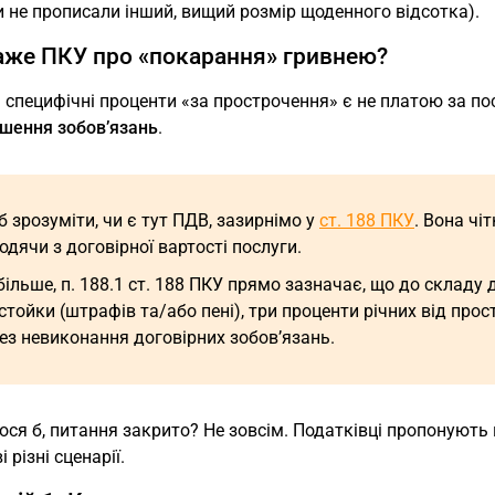
 не прописали інший, вищий розмір щоденного відсотка).
же ПКУ про «покарання» гривнею?
 специфічні проценти «за прострочення» є не платою за по
ушення зобов’язань
.
 зрозуміти, чи є тут ПДВ, зазирнімо у
ст. 188 ПКУ
. Вона ч
одячи з договірної вартості послуги.
більше, п. 188.1 ст. 188 ПКУ прямо зазначає, що до складу 
стойки (штрафів та/або пені), три проценти річних від прос
ез невиконання договірних зобов’язань.
ся б, питання закрито? Не зовсім. Податківці пропонують
 різні сценарії.