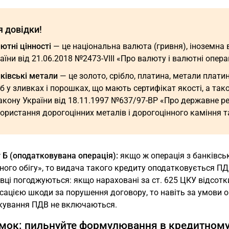
я довідки!
ютні цінності
— це національна валюта (гривня), іноземна
аїни від 21.06.2018 №2473-VIII «Про валюту і валютні операц
ківські метали
— це золото, срібло, платина, метали плати
б у зливках і порошках, що мають сертифікат якості, а так
кону України від 18.11.1997 №637/97-ВР «Про державне р
ористання дорогоцінних металів і дорогоцінного каміння т
 Б (оподатковувана операція):
якщо ж операція з банківсь
ого обігу», то видача такого кредиту оподатковується ПД
вці погоджуються: якщо нараховані за ст. 625 ЦКУ відсотк
ацією шкоди за порушення договору, то навіть за умови о
кування ПДВ не включаються.
мок: пильнуйте формулювання в кредитному