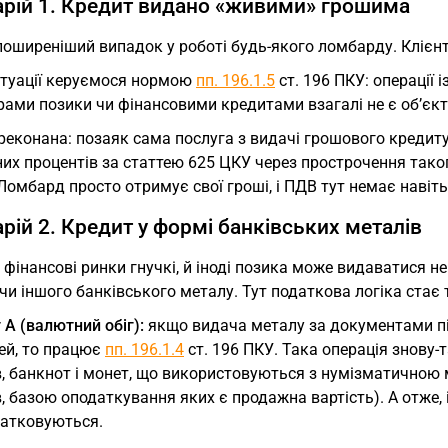
рій 1. Кредит видано «живими» грошима
оширеніший випадок у роботі будь-якого ломбарду. Клієнт
ситуації керуємося нормою
пп. 196.1.5
ст. 196 ПКУ: операції 
рами позики чи фінансовими кредитами взагалі не є об’єк
еконана: позаяк сама послуга з видачі грошового кредиту
их процентів за статтею 625 ЦКУ через прострочення тако
Ломбард просто отримує свої гроші, і ПДВ тут немає навіть
рій 2. Кредит у формі банківських металів
 фінансові ринки гнучкі, й іноді позика може видаватися 
чи іншого банківського металу. Тут податкова логіка стає 
 А (валютний обіг):
якщо видача металу за документами під
ей, то працює
пп. 196.1.4
ст. 196 ПКУ. Така операція знову-
, банкнот і монет, що використовуються з нумізматичною 
, базою оподаткування яких є продажна вартість). А отже
датковуються.