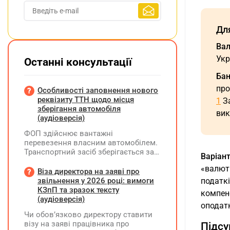
Дл
Вал
Укр
Останні консультації
Бан
про
Особливості заповнення нового
реквізиту ТТН щодо місця
1
За
зберігання автомобіля
вик
(аудіоверсія)
ФОП здійснює вантажні
перевезення власним автомобілем.
Транспортний засіб зберігається за
Варіант
місцем фактичного проживання
«валютн
перевізника, договір оренди гаража
Віза директора на заяві про
чи стоянки відсутній. Яку адресу
податкі
звільнення у 2026 році: вимоги
слід зазначати у новому реквізиті
КЗпП та зразок тексту
компенс
ТТН «Місце, де зберігається
(аудіоверсія)
оподат
автомобіль»? Чи є обов'язковим
Чи обов’язково директору ставити
оформлення договору на місце
візу на заяві працівника про
Підсу
стоянки?