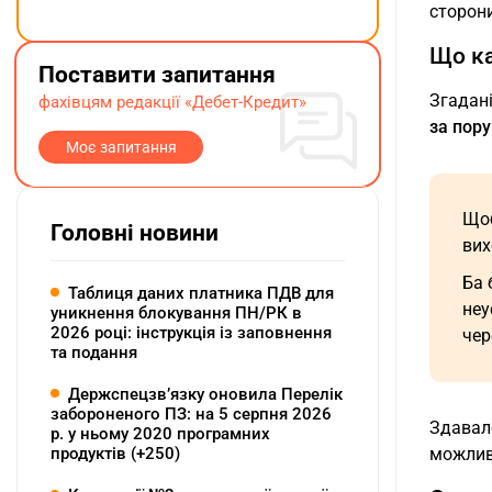
сторони
Що ка
Поставити запитання
Згадані
фахівцям редакції «Дебет-Кредит»
за пор
Моє запитання
Щоб
Головні новини
вих
Ба 
Таблиця даних платника ПДВ для
неу
уникнення блокування ПН/РК в
2026 році: інструкція із заповнення
чер
та подання
Держспецзв’язку оновила Перелік
забороненого ПЗ: на 5 серпня 2026
Здавало
р. у ньому 2020 програмних
можливі
продуктів (+250)