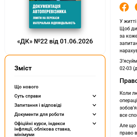
У житті
Щоб ди
за коже
«ДК» №22 від 01.06.2026
запита
нараху
З’ясуйм
Зміст
02-03 (
Право
Що нового
Коли л
Суть справи
операці
Запитання і відповіді
зобов’я
Документи для роботи
все спо
Oфіційні курси, індекcи
Але що 
інфляції, облікова ставка,
право 
мінімуми