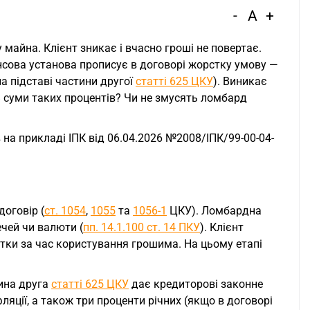
-
A
+
майна. Клієнт зникає і вчасно гроші не повертає.
нсова установа прописує в договорі жорстку умову —
а підставі частини другої
статті 625 ЦКУ
). Виникає
 суми таких процентів? Чи не змусять ломбард
 на прикладі ІПК від 06.04.2026 №2008/ІПК/99-00-04-
договір (
ст. 1054
,
1055
та
1056-1
ЦКУ). Ломбардна
ечей чи валюти (
пп. 14.1.100 ст. 14 ПКУ
). Клієнт
отки за час користування грошима. На цьому етапі
тина друга
статті 625 ЦКУ
дає кредиторові законне
фляції, а також три проценти річних (якщо в договорі