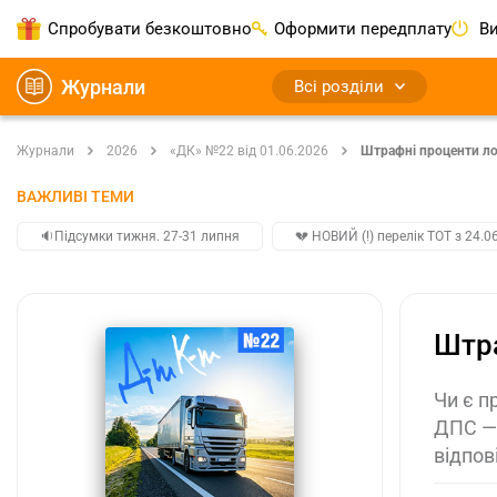
Спробувати безкоштовно
Оформити передплату
Ви
Журнали
Всі розділи
Журнали
2026
«ДК» №22 від 01.06.2026
Штрафні проценти ло
ВАЖЛИВІ ТЕМИ
🔉Підсумки тижня. 27-31 липня
💔 НОВИЙ (!) перелік ТОТ з 24.06
Штра
Чи є п
ДПС — 
відпов