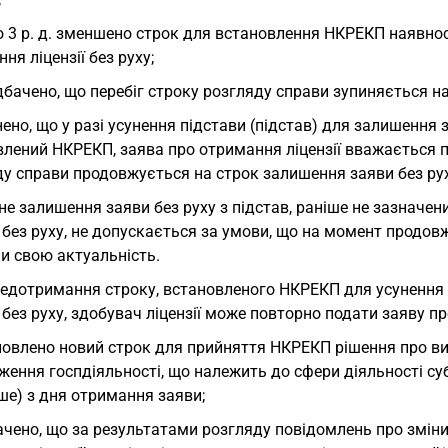
о 3 р. д. зменшено строк для встановлення НКРЕКП наявнос
ня ліцензії без руху;
бачено, що перебіг строку розгляду справи зупиняється на
ено, що у разі усунення підстави (підстав) для залишення з
лений НКРЕКП, заява про отримання ліцензії вважається п
у справи продовжується на строк залишення заяви без рух
е залишення заяви без руху з підстав, раніше не зазначен
ї без руху, не допускається за умови, що на момент продо
и свою актуальність.
 недотримання строку, встановленого НКРЕКП для усунення
ї без руху, здобувач ліцензії може повторно подати заяву п
овлено новий строк для прийняття НКРЕКП рішення про вид
ення госпдіяльності, що належить до сфери діяльності суб’єк
ше) з дня отримання заяви;
чено, що за результатами розгляду повідомлень про зміни