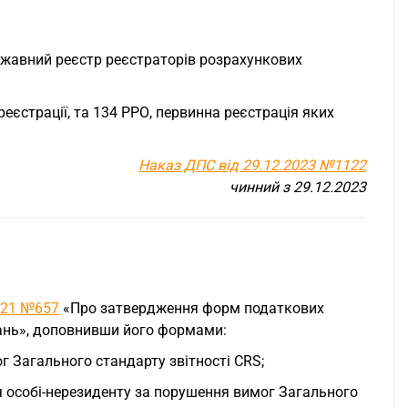
ржавний реєстр реєстраторів розрахункових
еєстрації, та 134 РРО, первинна реєстрація яких
Наказ ДПС від 29.12.2023 №1122
чинний з 29.12.2023
2021 №657
«Про затвердження форм податкових
зань», доповнивши його формами:
 Загального стандарту звітності CRS;
 особі-нерезиденту за порушення вимог Загального