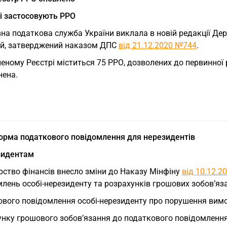
кі застосовують РРО
на податкова служба України виклала в новій редакції Де
ій, затверджений наказом ДПС
від 21.12.2020 №744
.
еному Реєстрі міститься 75 РРО, дозволених до первинної р
нена.
орма податкового повідомлення для нерезидентів
зидентам
рство фінансів внесло зміни до Наказу Мінфіну
від 10.12.
млень особі-нерезиденту та розрахунків грошових зобов’я
вого повідомлення особі-нерезиденту про порушення вимог
унку грошового зобов’язання до податкового повідомлення