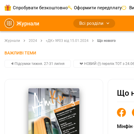
Спробувати безкоштовно
Оформити передплату
Ви
Журнали
Всі розділи
Журнали
2024
«ДК» №03 від 15.01.2024
Що нового
ВАЖЛИВІ ТЕМИ
🔉Підсумки тижня. 27-31 липня
💔 НОВИЙ (!) перелік ТОТ з 24.06
Що 
Мінфін 