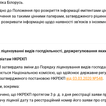
іка Білорусь.
дно до Положення про розкриття інформації емітентами цін
ечення за такими цінними паперами, затвердженого ріш
 розкривати інформацію щодо наявності зв’язків з інозем
в ліцензуванні видів госпдіяльності, держрегулювання як
нзіатам НКРЕКП
 затвердила зміни до Порядку ліцензування видів господа
юється Національною комісією, що здійснює державне рег
, затвердженого постановою НКРЕКП
від 03.03.2020 №548
.
и, зокрема:
чено, що НКРЕКП протягом 3 р. д. з дня реєстрації заяви 
чу ліцензії дату та реєстраційний номер його заяви про от
;