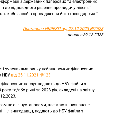
 інформації з державних паперових та електронних
н до відповідного рішення про видачу ліцензії
сць та/або засобів провадження його господарської
Постанова НКРЕКП від 27.12.2023 №2623
чинна з 29.12.2023
сті учасниками ринку небанківських фінансових
ою НБУ
від 25.11.2021 №123
.
х фінансових послуг подають до НБУ файли з
року та/або річні за 2023 рік, складені на звітну
.12.2023.
сом не є фінустановами, але мають визначене
і — лізингодавці), подають до НБУ файли з