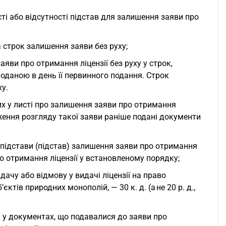
ті або відсутності підстав для залишення заяви про
 строк залишення заяви без руху;
аяви про отримання ліцензії без руху у строк,
оданою в день її первинного подання. Строк
у.
их у листі про залишення заяви про отримання
вження розгляду такої заяви раніше подані документи
 підстави (підстав) залишення заяви про отримання
ро отримання ліцензії у встановленому порядку;
ачу або відмову у видачі ліцензії на право
тів природних монополій, — 30 к. д. (а не 20 р. д.,
 у документах, що подавалися до заяви про