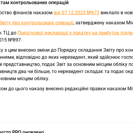
єктам контрольованих операцій
ерство фінансів наказом
від 07.12.2023 №673
виклало в нові
Звіту про контрольовані операції
, затверджену наказом Мін
к ТЦ до
Податкової декларації з податку на прибуток підп
2015 №897.
ку з цим внесено зміни до Порядку складання Звіту про ко
нями, відповідно до яких нерезидент, який здійснює госпо
е представництво, подає Звіт за основним місцем обліку п
вництв два чи більше, то нерезидент складає та подає ок
сновним місцем обліку.
сом до цього наказу внесено редакційні правки наказом М
єстр РРО оновлено