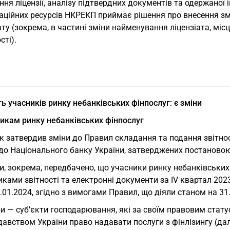
ня ліцензії, аналізу підтвердних документів та одержаної
ційних ресурсів НКРЕКП приймає рішення про внесення змі
ату (зокрема, в частині зміни найменування ліцензіата, мі
сті).
ть учасників ринку небанківських фінпослуг: є зміни
никам ринку небанківських фінпослуг
к затвердив зміни до Правил складання та подання звітно
 до Національного банку України, затверджених постанов
и, зокрема, передбачено, що учасники ринку небанківськи
ками звітності та електронні документи за IV квартал 2023 
.01.2024, згідно з вимогами Правил, що діяли станом на 31
 — суб’єкти господарювання, які за своїм правовим стату
авством України право надавати послуги з фінлізингу (дал