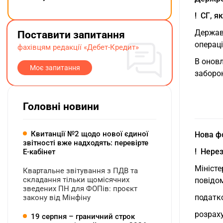
! СГ, я
Держав
Поставити запитання
операц
фахівцям редакції «Дебет-Кредит»
В оновл
Моє запитання
заборо
Головні новини
Квитанції №2 щодо нової єдиної
Нова ф
звітності вже надходять: перевірте
! Нере
Е-кабінет
Міністе
Квартальне звітування з ПДВ та
складання тільки щомісячних
повідо
зведених ПН для ФОПів: проєкт
податко
закону від Мінфіну
розрах
19 серпня – граничний строк