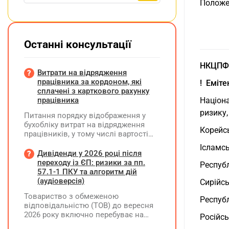
Положе
Останні консультації
НКЦПФР
Витрати на відрядження
працівника за кордоном, які
! Еміт
сплачені з карткового рахунку
Націона
працівника
ризику,
Питання порядку відображення у
бухобліку витрат на відрядження
Корейс
працівників, у тому числі вартості
проживання в готелі, яке сплачено з
Ісламсь
карткового рахунку працівника та
Дивіденди у 2026 році після
підтвердження таких операцій
переходу із ЄП: ризики за пп.
Респуб
первинними документами, належать
57.1-1 ПКУ та алгоритм дій
до компетенції Мінфіну
(аудіоверсія)
Сирійсь
Товариство з обмеженою
Республ
відповідальністю (ТОВ) до вересня
2026 року включно перебуває на
Російсь
спрощеній системі оподаткування