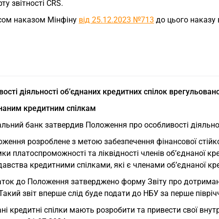
ту звітності CRS.
сом наказом Мінфіну
від 25.12.2023 №713
до цього наказу 
ості діяльності об’єднаних кредитних спілок врегульован
днаним кредитним спілкам
льний банк затвердив Положення про особливості діяльнос
ження розроблене з метою забезпечення фінансової стійкос
ки платоспроможності та ліквідності членів об’єднаної к
авства кредитними спілками, які є членами об’єднаної кре
аток до Положення затверджено форму Звіту про дотриман
Такий звіт вперше слід буде подати до НБУ за перше півріч
ні кредитні спілки мають розробити та привести свої внутр