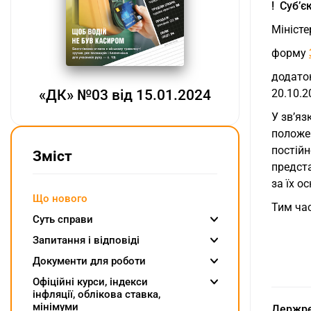
! Суб’
Мініст
форму
додато
20.10.
«ДК» №03 від 15.01.2024
У зв’яз
положен
постійн
Зміст
предста
за їх о
Що нового
Тим ча
Суть справи
Запитання і відповіді
Документи для роботи
Oфіційні курси, індекcи
інфляції, облікова ставка,
мінімуми
Держре