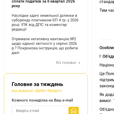
сплати податків за ІI квартал 2026
стандар
року
Тим ча
Наслідки здачі земельної ділянки в
суборенду платником ЄП 4 гр. у 2026
році: ІПК від ДПС та коментар
редакції
Отримали негативну квитанцію №2
щодо єдиної звітності у серпні 2026
Особлив
р.? Покрокова інструкція, що робити
далі
! Об’є
Усі головні
Націона
Це Поло
підтрим
Головне за тиждень
законод
від редакції «Дебет-Кредит»
Як дод
Кожного понеділка на Ваш e-mail
вимог. 
Об’єдна