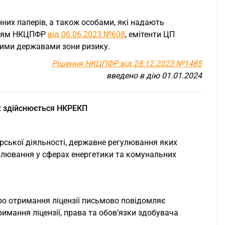
них паперів, а також особами, які надають
енням НКЦПФР
від 06.06.2023 №608
, емітенти ЦП
ними державами зони ризику.
Рішення НКЦПФР від 28.12.2023 №1485
введено в дію 01.01.2024
их здійснюється НКРЕКП
рської діяльності, державне регулювання яких
улювання у сферах енергетики та комунальних
про отримання ліцензії письмово повідомляє
римання ліцензії, права та обов’язки здобувача