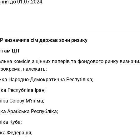
ння до 01.07.2024.
 визначила сім держав зони ризику
ентам ЦП
льна комісія з цінних паперів та фондового ринку визначи
 зокрема, належать:
ька Народно-Демократична Республіка;
ка Республіка Іран;
ліка Союзу М’янма;
ка Арабська Республіка;
іка Куба;
ка Федерація;