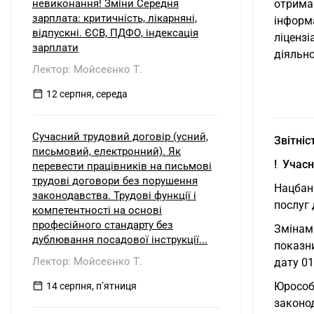
отриман
невиконання! Зміни Середня
зарплата: критичність, лікарняні,
інформа
відпускні. ЄСВ, ПДФО, індексація
ліцензі
зарплати
діяльно
Лектор: Мойсеєнко Т.
12 серпня, середа
Сучасний трудовий договір (усний,
Звітніс
письмовий, електронний). Як
! Учас
перевести працівників на письмові
трудові договори без порушення
Нацбан
законодавства. Трудові функції і
послуг
компетентності на основі
професійного стандарту без
Змінам
дублювання посадової інструкції...
показни
Лектор: Мойсеєнко Т.
дату 01
Юрособи
14 серпня, пʼятниця
законод